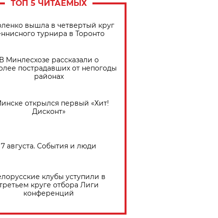
ТОП 5 ЧИТАЕМЫХ
ленко вышла в четвертый круг
еннисного турнира в Торонто
В Минлесхозе рассказали о
олее пострадавших от непогоды
районах
Минске открылся первый «Хит!
Дисконт»
7 августа. События и люди
елорусские клубы уступили в
третьем круге отбора Лиги
конференций