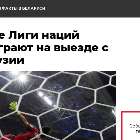
 ФАКТЫ В БЕЛАРУСИ
е Лиги наций
грают на выезде с
узии
Собо
т