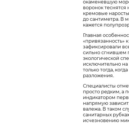
окаменевшую морс
воронок теснятся 
кремовые наросты.
до сантиметра. В 
кажется полупроз
Главная особеннос
«привязанность» к
зафиксировали всег
сильно сгнившем п
экологической спе
исключительно на
только тогда, когд
разложения.
Специалисты отмет
просто редким, а 
индикатором перв
напрямую зависит
валежа. В таком с
санитарных рубках
исчезновению мик