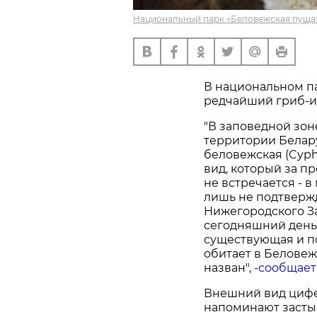
Национальный парк «Беловежская пуща»
В национальном п
редчайший гриб-и
"В заповедной зо
территории Белар
беловежская (Cyphe
вид, который за п
не встречается - 
лишь не подтверж
Нижегородского За
сегодняшний день
существующая и п
обитает в Беловеж
назван", -
сообщает
Внешний вид цифе
напоминают засты