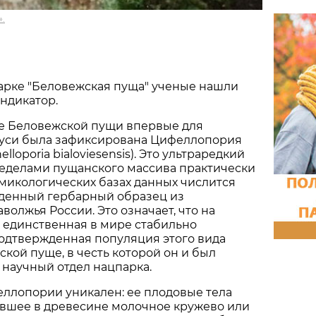
.
арке "Беловежская пуща" ученые нашли
ндикатор.
не Беловежской пущи впервые для
уси была зафиксирована Цифеллопория
lloporia bialoviesensis). Это ультраредкий
ределами пущанского массива практически
в микологических базах данных числится
денный гербарный образец из
волжья России. Это означает, что на
 единственная в мире стабильно
одтвержденная популяция этого вида
ской пуще, в честь которой он и был
научный отдел нацпарка.
ллопории уникален: ее плодовые тела
вшее в древесине молочное кружево или