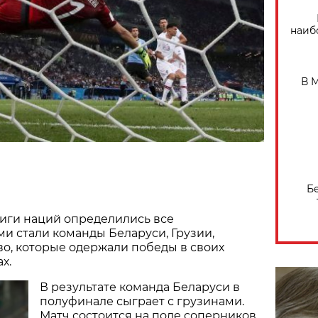
наиб
В 
Б
Лиги наций определились все
и стали команды Беларуси, Грузии,
о, которые одержали победы в своих
х.
В результате команда Беларуси в
полуфинале сыграет с грузинами.
Матч состоится на поле соперников,