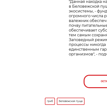
"Данная находка н
в Беловежской пущ
экосистемы, - фун
огромного числа 
валежник обеспечи
почву питательные
обеспечивает суб
тем самым сохран
Заповедный режим
процессы никогда 
единственным гар
организмов", - по
ОСТ
гриб
Беловежская пуща