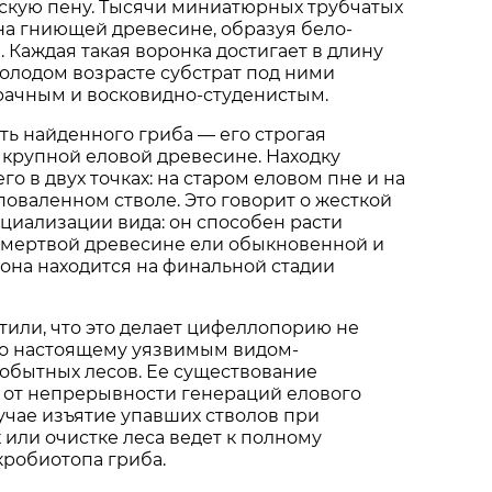
кую пену. Тысячи миниатюрных трубчатых
на гниющей древесине, образуя бело-
 Каждая такая воронка достигает в длину
молодом возрасте субстрат под ними
рачным и восковидно-студенистым.
ть найденного гриба — его строгая
 крупной еловой древесине. Находку
о в двух точках: на старом еловом пне и на
оваленном стволе. Это говорит о жесткой
циализации вида: он способен расти
 мертвой древесине ели обыкновенной и
а она находится на финальной стадии
или, что это делает цифеллопорию не
по настоящему уязвимым видом-
обытных лесов. Ее существование
 от непрерывности генераций елового
лучае изъятие упавших стволов при
 или очистке леса ведет к полному
робиотопа гриба.