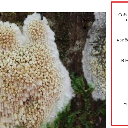
Собо
т
наиб
В 
Б