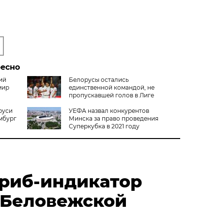
ресно
ий
Белорусы остались
мир
единственной командой, не
пропускавшей голов в Лиге
наций
руси
УЕФА назвал конкурентов
мбург
Минска за право проведения
Суперкубка в 2021 году
риб-индикатор
 Беловежской