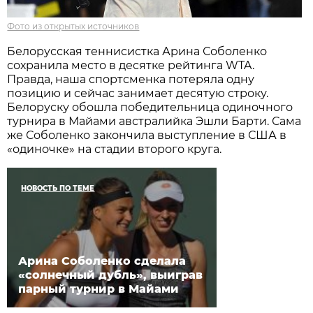
Фото из открытых источников
Белорусская теннисистка Арина Соболенко
сохранила место в десятке рейтинга WTA.
Правда, наша спортсменка потеряла одну
позицию и сейчас занимает десятую строку.
Белоруску обошла победительница одиночного
турнира в Майами австралийка Эшли Барти. Сама
же Соболенко закончила выступление в США в
«одиночке» на стадии второго круга.
НОВОСТЬ ПО ТЕМЕ
Арина Соболенко сделала
«солнечный дубль», выиграв
парный турнир в Майами