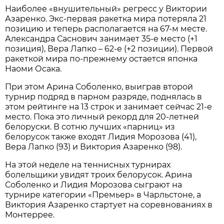
Наиболее «внушительный» регресс у Виктории
Азаренко. Экс-первая ракетка мира потеряла 21
позицию и теперь располагается на 67-м месте.
Александра Саснович занимает 35-е место (+1
позиция), Вера Лапко – 62-е (+2 позиции). Первой
ракеткой мира по-прежнему остается японка
Наоми Осака.
При этом Арина Соболенко, выиграв второй
турнир подряд в парном разряде, поднялась в
этом рейтинге на 13 строк и занимает сейчас 21-е
место. Пока это личный рекорд для 20-летней
белоруски. В сотню лучших «парниц» из
белорусок также входят Лидия Морозова (41),
Вера Лапко (93) и Виктория Азаренко (98).
На этой неделе на теннисных турнирах
болельщики увидят троих белорусок. Арина
Соболенко и Лидия Морозова сыграют на
турнире категории «Премьер» в Чарльстоне, а
Виктория Азаренко стартует на соревнованиях в
Монтеррее.