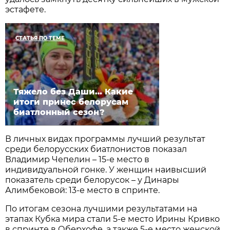
эстафете.
СТАТЬЯ ПО ТЕМЕ
Тяжело без Даши… Какие
итоги принес белорусам
биатлонный сезон?
В личных видах программы лучший результат
среди белорусских биатлонистов показал
Владимир Чепелин – 15-е место в
индивидуальной гонке. У женщин наивысший
показатель среди белорусок – у Динары
Алимбековой: 13-е место в спринте.
По итогам сезона лучшими результатами на
этапах Кубка мира стали 5-е место Ирины Кривко
в спринте в Оберхофе, а также 5-е место женской