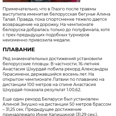
Примечательно, что в Глазго после травмы
выступила именитая белорусская бегунья Алина
Талай. Правда, пока спортсменке тяжело дается
возвращение на дорожку. На чемпионате
белоруска добралась только до полуфинала, хотя
с трех предыдущих подобных турниров
неизменно привозила медали.
ПЛАВАНИЕ
Ряд знаменательных достижений установили
белорусские пловцы. В частности, 16-летняя
Анастасия Шкурдай побила рекорд Александры
Герасимени, державшийся восемь лет. На
открытом чемпионате Латвии по плаванию на
дистанции 100 метров на спине Анастасия
Шкурдай показала результат 1.00,62.
Еще один рекорд Беларуси был установлен
Алиной Змушко на дистанции 50 метров брассом
– 31,25 сек. Предыдущее достижение
принадлежало Инне Капишиной (31,29 сек.),