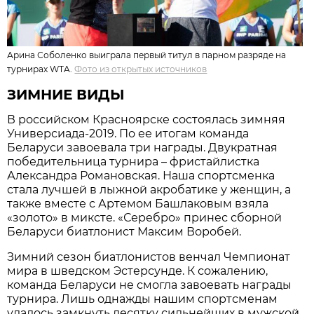
Арина Соболенко выиграла первый титул в парном разряде на
турнирах WTA.
Фото из открытых источников
ЗИМНИЕ ВИДЫ
В российском Красноярске состоялась зимняя
Универсиада-2019. По ее итогам команда
Беларуси завоевала три награды. Двукратная
победительница турнира – фристайлистка
Александра Романовская. Наша спортсменка
стала лучшей в лыжной акробатике у женщин, а
также вместе с Артемом Башлаковым взяла
«золото» в миксте. «Серебро» принес сборной
Беларуси биатлонист Максим Воробей.
Зимний сезон биатлонистов венчал Чемпионат
мира в шведском Эстерсунде. К сожалению,
команда Беларуси не смогла завоевать награды
турнира. Лишь однажды нашим спортсменам
удалось замкнуть десятку сильнейших в мужской