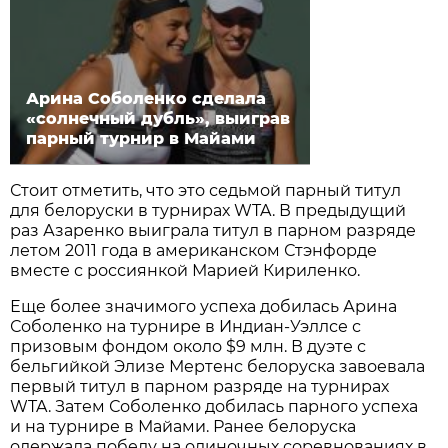
Арина Соболенко сделала
«солнечный дубль», выиграв
парный турнир в Майами
Стоит отметить, что это седьмой парный титул
для белоруски в турнирах WTA. В предыдущий
раз Азаренко выиграла титул в парном разряде
летом 2011 года в американском Стэнфорде
вместе с россиянкой Марией Кириленко.
Еще более значимого успеха добилась Арина
Соболенко на турнире в Индиан-Уэллсе с
призовым фондом около $9 млн. В дуэте с
бельгийкой Элизе Мертенс белоруска завоевала
первый титул в парном разряде на турнирах
WTA. Затем Соболенко добилась парного успеха
и на турнире в Майами. Ранее белоруска
одержала победу на одиночных соревнованиях в