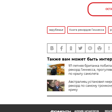
ОСТ
зарубежье
Книга рекордов Гиннесса
р
Также вам может быть инте
97-летняя британка побила
рекорд Гиннесса, прогуля
по крылу самолета
Австралиец установил мир
рекорд по самому громком
крику
АРХИВ НОМЕРОВ
РЕКЛ