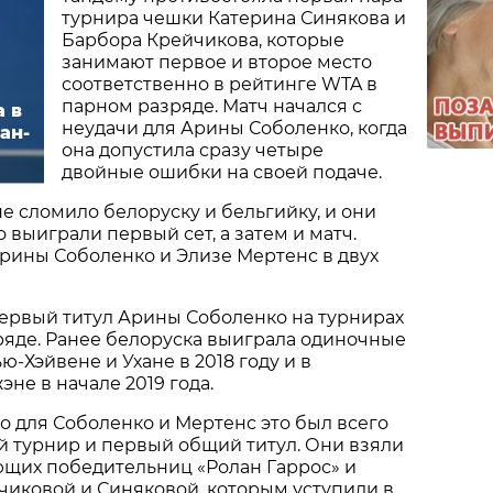
турнира чешки Катерина Синякова и
Барбора Крейчикова, которые
занимают первое и второе место
соответственно в рейтинге WTA в
парном разряде. Матч начался с
 в
неудачи для Арины Соболенко, когда
ан-
она допустила сразу четыре
двойные ошибки на своей подаче.
не сломило белоруску и бельгийку, и они
 выиграли первый сет, а затем и матч.
рины Соболенко и Элизе Мертенс в двух
первый титул Арины Соболенко на турнирах
ряде. Ранее белоруска выиграла одиночные
-Хэйвене и Ухане в 2018 году и в
не в начале 2019 года.
о для Соболенко и Мертенс это был всего
 турнир и первый общий титул. Они взяли
ющих победительниц «Ролан Гаррос» и
чиковой и Синяковой, которым уступили в