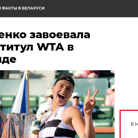
 ФАКТЫ В БЕЛАРУСИ
енко завоевала
 титул WTA в
яде
В 