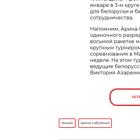
январе в 3-м круге
для белоруски и б
сотрудничества.
Напомним, Арина С
одиночного разряд
восьмой ракетке 
крупным турниром 
соревнования в М
неделе. На этом т
ведущие белорусск
Виктория Азаренко
ОСТ
теннис
арина соболенко