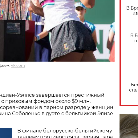
В Бр
из
В 
ц
феем.
vk.com
Бе
ста
ндиан-Уэллсе завершается престижный
 с призовым фондом около $9 млн.
соревнований в парном разряде у женщин
рина Соболенко в дуэте с бельгийкой Элизе
В финале белорусско-бельгийскому
тандему противостояла первая пара