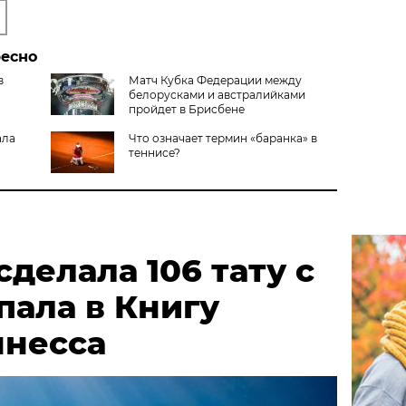
ресно
в
Матч Кубка Федерации между
белорусками и австралийками
пройдет в Брисбене
ала
Что означает термин «баранка» в
теннисе?
делала 106 тату с
пала в Книгу
ннесса