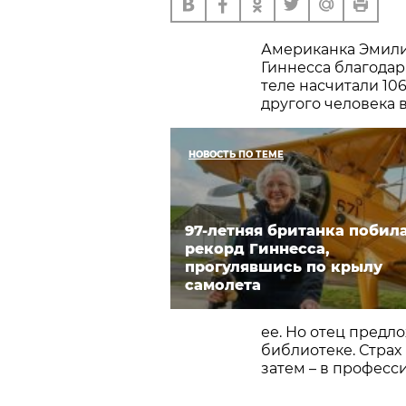
Американка Эмили
Гиннесса благодар
теле насчитали 10
другого человека 
НОВОСТЬ ПО ТЕМЕ
97-летняя британка побил
рекорд Гиннесса,
прогулявшись по крылу
самолета
ее. Но отец предл
библиотеке. Страх
затем – в професс