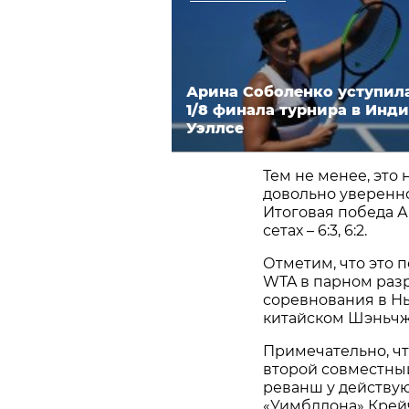
Арина Соболенко уступила
1/8 финала турнира в Инди
Уэллсе
Тем не менее, это 
довольно уверенно
Итоговая победа А
сетах – 6:3, 6:2.
Отметим, что это 
WTA в парном раз
соревнования в Нью
китайском Шэньчжэ
Примечательно, чт
второй совместный
реванш у действу
«Уимблдона» Крей