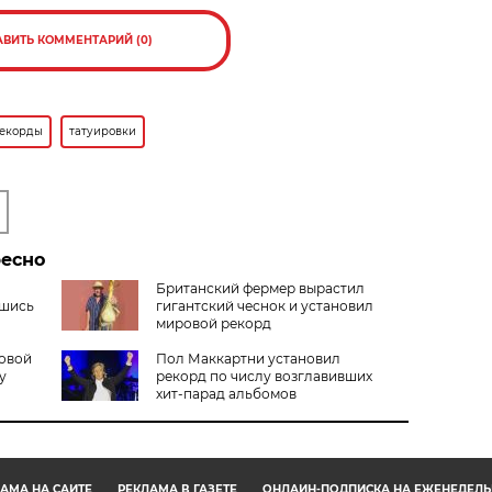
АВИТЬ КОММЕНТАРИЙ (0)
екорды
татуировки
ресно
Британский фермер вырастил
вшись
гигантский чеснок и установил
мировой рекорд
овой
Пол Маккартни установил
у
рекорд по числу возглавивших
хит-парад альбомов
АМА НА САЙТЕ
РЕКЛАМА В ГАЗЕТЕ
ОНЛАЙН-ПОДПИСКА НА ЕЖЕНЕДЕЛЬ