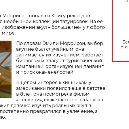
ц
 Моррисон попала в Книгу рекордов
я необычной коллекции татуировок. На ее
6 изображений акул – больше, чем у любого
в мире.
Бе
По словам Эмили Моррисон, выбор
ста
акул не был случайным: она
занимается их изучением, работает
биологом и владеет туристической
компанией, организующей дайвинг
и поиск окаменелостей.
а
В целом интерес к хищникам у
американки появился еще в детстве:
в 8 лет она посмотрела фильм
«Челюсти», сюжет которого напугал
ожил девочке изучить реальных акул в
 постепенно превратился в увлечение, а
ию.