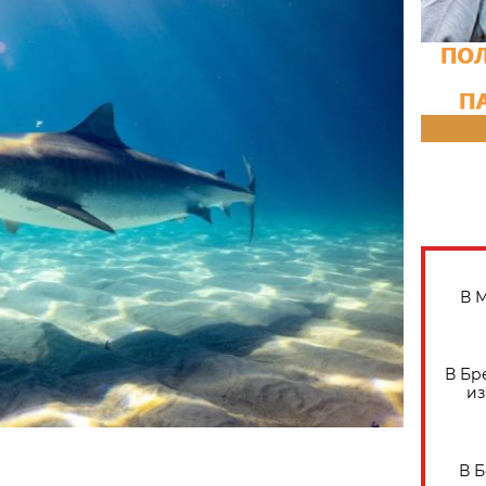
В 
В Бр
из
В 