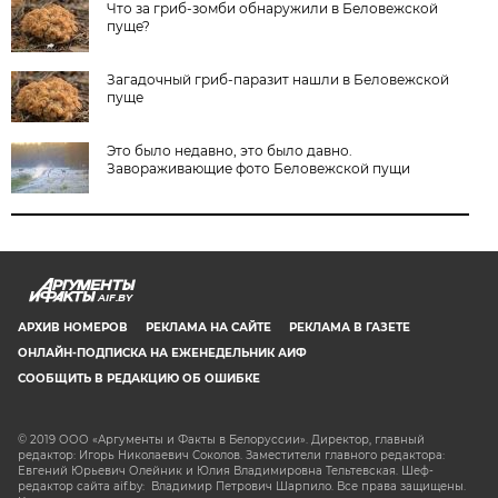
Что за гриб-зомби обнаружили в Беловежской
пуще?
Загадочный гриб-паразит нашли в Беловежской
пуще
Это было недавно, это было давно.
Завораживающие фото Беловежской пущи
AIF.BY
АРХИВ НОМЕРОВ
РЕКЛАМА НА САЙТЕ
РЕКЛАМА В ГАЗЕТЕ
ОНЛАЙН-ПОДПИСКА НА ЕЖЕНЕДЕЛЬНИК АИФ
СООБЩИТЬ В РЕДАКЦИЮ ОБ ОШИБКЕ
© 2019 ООО «Аргументы и Факты в Белоруссии». Директор, главный
редактор: Игорь Николаевич Соколов. Заместители главного редактора:
Евгений Юрьевич Олейник и Юлия Владимировна Тельтевская. Шеф-
редактор сайта aif.by: Владимир Петрович Шарпило. Все права защищены.