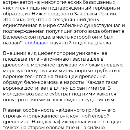
встречается - в микологических базах данных
числится лишь не подтвержденный гербарный
образец из Нижегородского Заволжья России.
Это означает, что на сегодняшний день
единственная в мире стабильно существующая и
подтвержденная популяция этого вида обитает в
Беловежской пуще, в честь которой он и был
назван", -
сообщает
научный отдел нацпарка.
Внешний вид цифеллопории уникален: ее
плодовые тела напоминают застывшее в
древесине молочное кружево или окаменевшую
морскую пену. Тысячи миниатюрных трубчатых
воронок теснятся на гниющей древесине,
образуя бело-кремовые наросты. Каждая такая
воронка достигает в длину до сантиметра. В
молодом возрасте субстрат под ними кажется
полупрозрачным и восковидно-студенистым.
Главная особенность найденного гриба — его
строгая «привязанность» к крупной еловой
древесине. Находку зафиксировали всего в двух
точках: на старом еловом пне и на сильно