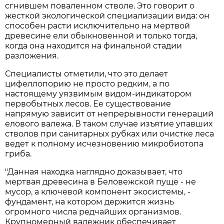
сгнившем поваленном стволе. Это говорит о
жесткой экологической специализации вида: он
способен расти исключительно на мертвой
древесине ели обыкновенной и только тогда,
когда она находится на финальной стадии
разложения.
Специалисты отметили, что это делает
цифеллопорию не просто редким, а по
настоящему уязвимым видом-индикатором
первобытных лесов. Ее существование
напрямую зависит от непрерывности генераций
елового валежа. В таком случае изъятие упавших
стволов при санитарных рубках или очистке леса
ведет к полному исчезновению микробиотопа
гриба.
"Данная находка наглядно доказывает, что
мертвая древесина в Беловежской пуще - не
мусор, а ключевой компонент экосистемы, -
фундамент, на котором держится жизнь
огромного числа редчайших организмов.
Крупномерный валежник обеспечивает