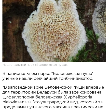
Национальный парк «Беловежская пуща».
В национальном парке "Беловежская пуща"
ученые нашли редчайший гриб-индикатор.
"В заповедной зоне Беловежской пущи впервые
для территории Беларуси была зафиксирована
Цифеллопория беловежская (Cyphelloporia
bialoviesensis). Это ультраредкий вид, который за
пределами пущанского массива практически не