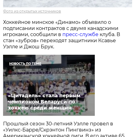
Фото из открытых источников
Хоккейное минское «Динамо» объявило о
подписании контрактов с двумя канадскими
игроками, сообщили в
пресс-службе
клуба. В
стан «зубров» переходят защитники Ксавье
Уэлле и Джош Брук.
НОВОСТЬ ПО ТЕМЕ
«Цитадель» стала первым
чемпионом Беларуси по
хоккею среди женщин
Прошлый сезон 30-летний Уэлле провел в
«Уилкс-Барре/Скрэнтон Пингвинз» из
Американской хоккейной лиги. В его активе 65