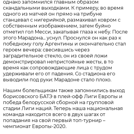
однако запомнился главным образом
скандальными выходками. К примеру, во время
одного из матчей он прямо на трибуне
станцевал с нигерийкой, размахивал ковром с
собственным изображением, затем буйно
отметил гол Месси, закатывая глаза к небу. После
этого Марадона... уснул. Проснулся он как раз к
победному голу Аргентины и окончательно стал
героем вечера: свесившись через
заградительное стекло, он из своей ложи
демонстрировал непристойные жесты, в то
время как сопровождающие лица с трудом
удерживали его от падения. Со стадиона его
выводили под руки: Марадоне стало плохо.
Нашим болельщикам также запомнились выход
борисовского БАТЭ в плей-офф Лиги Европы и
победа белорусской сборной на групповой
стадии Лиги наций. Теперь наша национальная
команда находится всего в двух шагах от
попадания на свой первый топ-турнир –
чемпионат Европы-2020.