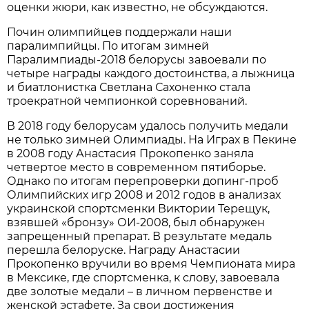
оценки жюри, как известно, не обсуждаются.
Почин олимпийцев поддержали наши
паралимпийцы. По итогам зимней
Паралимпиады-2018 белорусы завоевали по
четыре награды каждого достоинства, а лыжница
и биатлонистка Светлана Сахоненко стала
троекратной чемпионкой соревнований.
В 2018 году белорусам удалось получить медали
не только зимней Олимпиады. На Играх в Пекине
в 2008 году Анастасия Прокопенко заняла
четвертое место в современном пятиборье.
Однако по итогам перепроверки допинг-проб
Олимпийских игр 2008 и 2012 годов в анализах
украинской спортсменки Виктории Терещук,
взявшей «бронзу» ОИ-2008, был обнаружен
запрещенный препарат. В результате медаль
перешла белоруске. Награду Анастасии
Прокопенко вручили во время Чемпионата мира
в Мексике, где спортсменка, к слову, завоевала
две золотые медали – в личном первенстве и
женской эстафете. За свои достижения