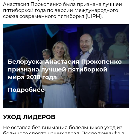
Анастасия Прокопенко была признана лучшей
пятиборкой года по версии Международного
союза современного пятиборья (UIPM).
Белоруска Анастасия Прокопенко
признана лучшей пятиборкой
мира 2018 года
Подробнее
УХОД ЛИДЕРОВ
Не остался без внимания болельщиков уход из
большого спорта наших звезд. После триумфа в