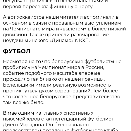
бегунья справилась со всеми напастями и
первой пересекла финишную черту.
А вот хоккеистов наши читатели вспоминали в
основном в связи с провальным выступлением
на Чемпионате мира и «вылетом» в более низкий
дивизион. Также принесли разочарование
неудачи минского «Динамо» в КХЛ.
ФУТБОЛ
Несмотря на то что белорусские футболисты не
пробились на Чемпионат мира в России,
событие подобного масштаба впервые
проходило так близко от нашей границы.
Болельщики имели реальную возможность
проникнуться духом соревнований. Тем более
что косвенное белорусское представительство
там все же было.
В мае одним из главных спортивных
ньюсмейкеров стал легендарный футболист
Диего Марадона. Он был назначен
председателем правления футбольного клуба