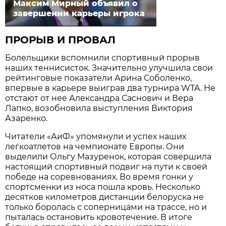
Максим Мирный объявил о
завершении карьеры игрока
ПРОРЫВ И ПРОВАЛ
Болельщики вспомнили спортивный прорыв
наших теннисисток. Значительно улучшила свои
рейтинговые показатели Арина Соболенко,
впервые в карьере выиграв два турнира WTA. Не
отстают от нее Александра Саснович и Вера
Лапко, возобновила выступления Виктория
Азаренко.
Читатели «АиФ» упомянули и успех наших
легкоатлетов на чемпионате Европы. Они
выделили Ольгу Мазуренок, которая совершила
настоящий спортивный подвиг на пути к своей
победе на соревнованиях. Во время гонки у
спортсменки из носа пошла кровь. Несколько
десятков километров дистанции белоруска не
только боролась с соперницами на трассе, но и
пыталась остановить кровотечение. В итоге