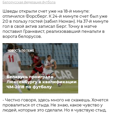
Белорусская федерация футбола
Шведы открыли счет уже на 18-й минуте:
отличился Форсберг. К 24-й минуте счет был уже
2:0 в пользу гостей (забил Нюман). На 37-й минуте
гол в свой актив записал Берг. Точку в матче
поставил Гранквист, реализовавший пенальти в
ворота белорусов.
НОВОСТЬ ПО ТЕМЕ
Беларусь проиграла
Люксембургу в квалификации
ЧМ-2018 по футболу
- Честно говоря, здесь много не скажешь. Хочется
провалиться от стыда. Не знаю, какое чувство у
людей, которые это сделали. Но я чувствую стыд,