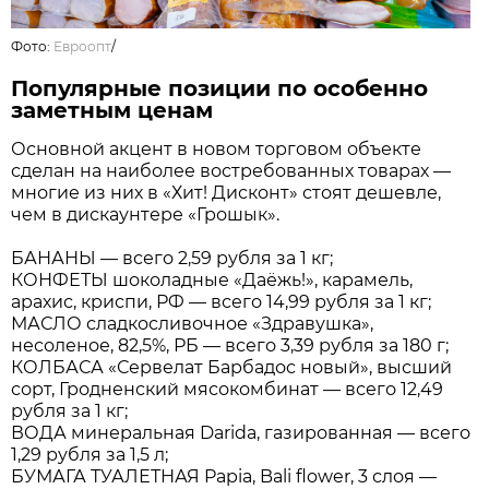
Фото:
Евроопт
/
Популярные позиции по особенно
заметным ценам
Основной акцент в новом торговом объекте
сделан на наиболее востребованных товарах —
многие из них в «Хит! Дисконт» стоят дешевле,
чем в дискаунтере «Грошык».
БАНАНЫ — всего 2,59 рубля за 1 кг;
КОНФЕТЫ шоколадные «Даёжь!», карамель,
арахис, криспи, РФ — всего 14,99 рубля за 1 кг;
МАСЛО сладкосливочное «Здравушка»,
несоленое, 82,5%, РБ — всего 3,39 рубля за 180 г;
КОЛБАСА «Сервелат Барбадос новый», высший
сорт, Гродненский мясокомбинат — всего 12,49
рубля за 1 кг;
ВОДА минеральная Darida, газированная — всего
1,29 рубля за 1,5 л;
БУМАГА ТУАЛЕТНАЯ Papia, Bali flower, 3 слоя —