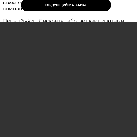
сами приходят в его район
, — отметили в
СЛЕДУЮЩИЙ МАТЕРИАЛ
компании.
Первый «Хит! Дисконт» работает как пилотный
проект. Компания оценит, насколько востребован
новый формат и удобна ли для покупателей
такая модель ежедневных покупок.
В случае положительных результатов формат
будут развивать. В магазинах с подходящей
площадью и техническими условиями
планируется установить зону допекания со
свежей выпечкой и кофе-поинт.
ОСТАВИТЬ КОММЕНТАРИЙ (0)
хит
Евроопт
дисконт