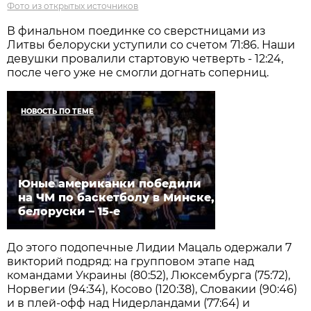
Фото из открытых источников
В финальном поединке со сверстницами из
Литвы белоруски уступили со счетом 71:86. Наши
девушки провалили стартовую четверть - 12:24,
после чего уже не смогли догнать соперниц.
НОВОСТЬ ПО ТЕМЕ
Юные американки победили
на ЧМ по баскетболу в Минске,
белоруски – 15-е
До этого подопечные Лидии Мацаль одержали 7
викторий подряд: на групповом этапе над
командами Украины (80:52), Люксембурга (75:72),
Норвегии (94:34), Косово (120:38), Словакии (90:46)
и в плей-офф над Нидерландами (77:64) и