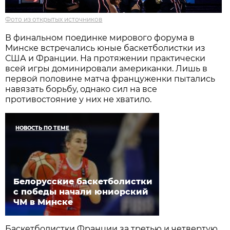
Фото из открытых источников
В финальном поединке мирового форума в
Минске встречались юные баскетболистки из
США и Франции. На протяжении практически
всей игры доминировали американки. Лишь в
первой половине матча француженки пытались
навязать борьбу, однако сил на все
противостояние у них не хватило.
НОВОСТЬ ПО ТЕМЕ
Белорусские баскетболистки
с победы начали юниорский
ЧМ в Минске
Баскетболистки Франции за третью и четвертую