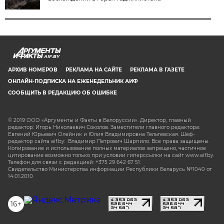
AIF.BY
АРХИВ НОМЕРОВ
РЕКЛАМА НА САЙТЕ
РЕКЛАМА В ГАЗЕТЕ
ОНЛАЙН-ПОДПИСКА НА ЕЖЕНЕДЕЛЬНИК АИФ
СООБЩИТЬ В РЕДАКЦИЮ ОБ ОШИБКЕ
© 2019 ООО «Аргументы и Факты в Белоруссии». Директор, главный
редактор: Игорь Николаевич Соколов. Заместители главного редактора:
Евгений Юрьевич Олейник и Юлия Владимировна Тельтевская. Шеф-
редактор сайта aif.by: Владимир Петрович Шарпило. Все права защищены.
Копирование и использование полных материалов запрещено, частичное
цитирование возможно только при условии гиперссылки на сайт www.aif.by.
Телефон для связи с редакцией: +375 29 642 67 51.
Свидетельство Министерства информации Республики Беларусь №1040 от
14.01.2010
16+