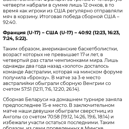
четверти набрали в сумме лишь 12 очков, в то
время как игроки из США регулярно отправляли
мяч в корзину. Итоговая победа сборной США –
92:40.
Франция (U-17) – США (U-17) – 40:92 (12:23, 16:23,
7:24, 5:22).
Таким образом, американские баскетболистки,
возраст которых не превышает 17-и лет, в
четвертый раз стали чемпионками мира. Лишь
однажды два года назад «золото» досталось
команде Австралии, которая на минском форуме
получила «бронзу». В матче за 3-е место
австралийки обыграли сборную Венгрии со
счетом 57:51 (12:11, 7:6, 12:20, 26:14).
Сборная Беларуси на домашнем турнире заняла
предпоследнее 15-е место. В заключительном
матче наши девушки обыграли сверстниц из
Анголы со счетом 70:58 (19:12, 14:26, 19:6, 18:14) и
избежали участи остаться последними. Таким
образом, из семи проведенных в Минске