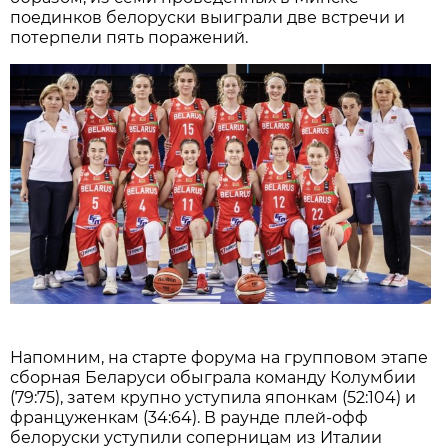
поединков белоруски выиграли две встречи и
потерпели пять поражений.
Напомним, на старте форума на групповом этапе
сборная Беларуси обыграла команду Колумбии
(79:75), затем крупно уступила японкам (52:104) и
француженкам (34:64). В раунде плей-офф
белоруски уступили соперницам из Италии