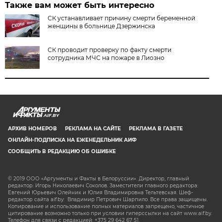
Также вам может быть интересно
СК устанавливает причину смерти беременной
женщины в больнице Дзержинска
СК проводит проверку по факту смерти
сотрудника МЧС на пожаре в Лиозно
AIF.BY
АРХИВ НОМЕРОВ
РЕКЛАМА НА САЙТЕ
РЕКЛАМА В ГАЗЕТЕ
ОНЛАЙН-ПОДПИСКА НА ЕЖЕНЕДЕЛЬНИК АИФ
СООБЩИТЬ В РЕДАКЦИЮ ОБ ОШИБКЕ
© 2019 ООО «Аргументы и Факты в Белоруссии». Директор, главный
редактор: Игорь Николаевич Соколов. Заместители главного редактора:
Евгений Юрьевич Олейник и Юлия Владимировна Тельтевская. Шеф-
редактор сайта aif.by: Владимир Петрович Шарпило. Все права защищены.
Копирование и использование полных материалов запрещено, частичное
цитирование возможно только при условии гиперссылки на сайт www.aif.by.
Телефон для связи с редакцией: +375 29 642 67 51.