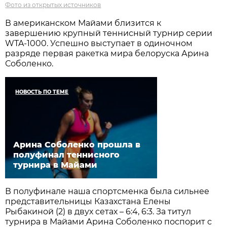
Фото из открытых источников
В американском Майами близится к
завершению крупный теннисный турнир серии
WTA-1000. Успешно выступает в одиночном
разряде первая ракетка мира белоруска Арина
Соболенко.
НОВОСТЬ ПО ТЕМЕ
Арина Соболенко прошла в
полуфинал теннисного
турнира в Майами
В полуфинале наша спортсменка была сильнее
представительницы Казахстана Елены
Рыбакиной (2) в двух сетах – 6:4, 6:3. За титул
турнира в Майами Арина Соболенко поспорит с