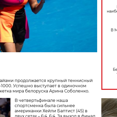
наиб
В 
Б
айами продолжается крупный теннисный
-1000. Успешно выступает в одиночном
кетка мира белоруска Арина Соболенко.
В четвертьфинале наша
спортсменка была сильнее
американки Хейли Баптист (45) в
двух сетах – 6:4, 6:4. За выход в финал