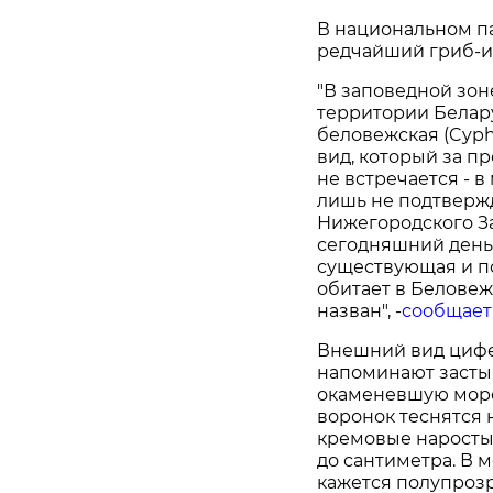
В национальном п
редчайший гриб-и
"В заповедной зо
территории Белар
беловежская (Cyphe
вид, который за п
не встречается - 
лишь не подтверж
Нижегородского За
сегодняшний день
существующая и п
обитает в Беловеж
назван", -
сообщает
Внешний вид цифе
напоминают засты
окаменевшую морс
воронок теснятся 
кремовые наросты.
до сантиметра. В 
кажется полупроз