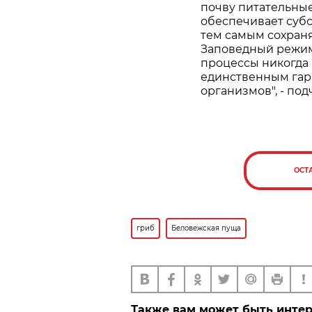
почву питательные
обеспечивает суб
тем самым сохран
Заповедный режим
процессы никогда 
единственным гар
организмов", - по
ОСТ
гриб
Беловежская пуща
Также вам может быть инте