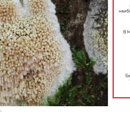
наиб
В 
Б
.