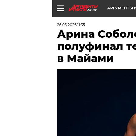
АРГУМЕНТЫ И
AIF.BY
26.03.2026 11:35
Арина Собол
полуфинал т
в Майами