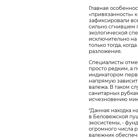
Главная особеннос
«привязанность» к
зафиксировали всег
сильно сгнившем п
экологической спе
исключительно на
только тогда, когд
разложения.
Специалисты отмет
просто редким, а 
индикатором перв
напрямую зависит
валежа. В таком с
санитарных рубках
исчезновению мик
"Данная находка н
в Беловежской пущ
экосистемы, - фун
огромного числа 
валежник обеспечи