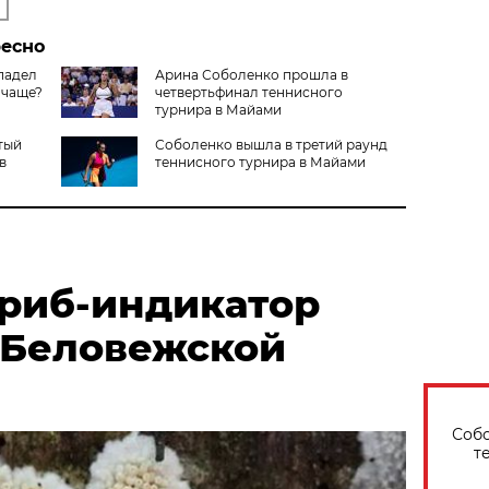
ресно
 падел
Арина Соболенко прошла в
 чаще?
четвертьфинал теннисного
турнира в Майами
тый
Соболенко вышла в третий раунд
в
теннисного турнира в Майами
риб-индикатор
 Беловежской
Собо
т