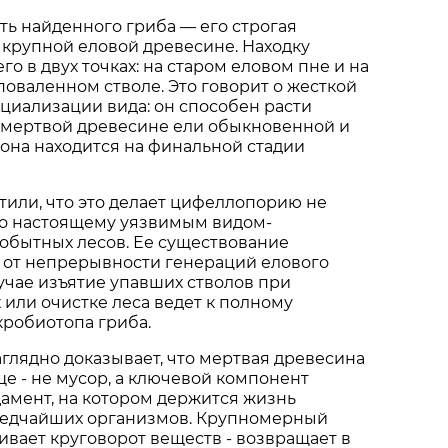
ть найденного гриба — его строгая
 крупной еловой древесине. Находку
о в двух точках: на старом еловом пне и на
оваленном стволе. Это говорит о жесткой
циализации вида: он способен расти
 мертвой древесине ели обыкновенной и
а она находится на финальной стадии
или, что это делает цифеллопорию не
по настоящему уязвимым видом-
обытных лесов. Ее существование
 от непрерывности генераций елового
лучае изъятие упавших стволов при
 или очистке леса ведет к полному
робиотопа гриба.
аглядно доказывает, что мертвая древесина
е - не мусор, а ключевой компонент
дамент, на котором держится жизнь
редчайших организмов. Крупномерный
вает круговорот веществ - возвращает в