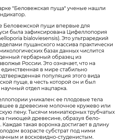
арке "Беловежская пуща" ученые нашли
ндикатор.
не Беловежской пущи впервые для
уси была зафиксирована Цифеллопория
lloporia bialoviesensis). Это ультраредкий
ределами пущанского массива практически
в микологических базах данных числится
денный гербарный образец из
волжья России. Это означает, что на
 единственная в мире стабильно
одтвержденная популяция этого вида
ской пуще, в честь которой он и был
научный отдел нацпарка.
ллопории уникален: ее плодовые тела
вшее в древесине молочное кружево или
кую пену. Тысячи миниатюрных трубчатых
на гниющей древесине, образуя бело-
 Каждая такая воронка достигает в длину
молодом возрасте субстрат под ними
рачным и восковидно-студенистым.