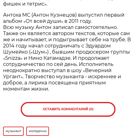
фишек и тетрис
»
.
Антоха МС (Антон Кузнецов) выпустил первый
альбом
«
От всей души
»
в 2011 году.
Всю музыку Антон записал самостоятельно.
Также он является автором текстов, которые сам
же и начитывает, и подыгрывает себе на трубе. В
2014 году начал сотрудничать с Эдуардом
Шумейко (
«
Шум
»
) , бывшим продюсером группы
«
5nizza
»
и Нино Катамадзе. И продолжает
сотрудничество по сей день. Исполнитель
неоднократно выступал в шоу
«
Вечерний
Ургант
»
. Творчество музыканта - искреннее и
доброе, а лирика посвящена приятным
моментам жизни.
ОСТАВИТЬ КОММЕНТАРИЙ (0)
музыкант
молодечно