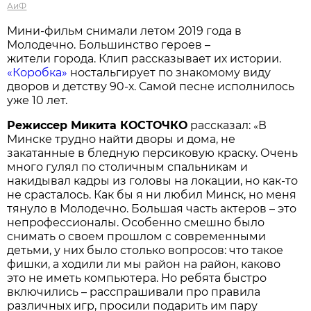
АиФ
Мини-фильм снимали летом 2019 года в
Молодечно. Большинство героев –
жители города. Клип рассказывает их истории.
«Коробка»
ностальгирует по знакомому виду
дворов и детству 90-х. Самой песне исполнилось
уже 10 лет.
Режиссер Микита КОСТОЧКО
рассказал:
«
В
Минске трудно найти дворы и дома, не
закатанные в бледную персиковую краску. Очень
много гулял по столичным спальникам и
накидывал кадры из головы на локации, но как-то
не срасталось. Как бы я ни любил Минск, но меня
тянуло в Молодечно. Большая часть актеров – это
непрофессионалы. Особенно смешно было
снимать о своем прошлом с современными
детьми, у них было столько вопросов: что такое
фишки, а ходили ли мы район на район, каково
это не иметь компьютера. Но ребята быстро
включились – расспрашивали про правила
различных игр, просили подарить им пару