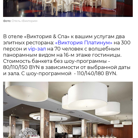
Фото:
Отель «Виктория»
В отеле «Виктория & Спа» к вашим услугам два
элитных ресторана:
«Виктория Платинум»
на 300
персон и
vip-зал
на 70 человек с волшебным
панорамным видом на 16-м этаже гостиницы.
Стоимость банкета без шоу-программы -
80/110/150 BYN в зависимости от выбранной даты
и зала. C шоу-программой - 110/140/180 BYN.