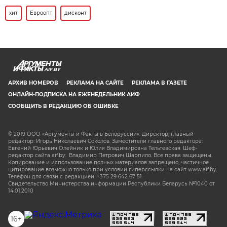
хит
Евроопт
дисконт
AIF.BY
АРХИВ НОМЕРОВ
РЕКЛАМА НА САЙТЕ
РЕКЛАМА В ГАЗЕТЕ
ОНЛАЙН-ПОДПИСКА НА ЕЖЕНЕДЕЛЬНИК АИФ
СООБЩИТЬ В РЕДАКЦИЮ ОБ ОШИБКЕ
© 2019 ООО «Аргументы и Факты в Белоруссии». Директор, главный
редактор: Игорь Николаевич Соколов. Заместители главного редактора:
Евгений Юрьевич Олейник и Юлия Владимировна Тельтевская. Шеф-
редактор сайта aif.by: Владимир Петрович Шарпило. Все права защищены.
Копирование и использование полных материалов запрещено, частичное
цитирование возможно только при условии гиперссылки на сайт www.aif.by.
Телефон для связи с редакцией: +375 29 642 67 51.
Свидетельство Министерства информации Республики Беларусь №1040 от
14.01.2010
16+