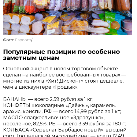
Фото:
Евроопт
/
Популярные позиции по особенно
заметным ценам
Основной акцент в новом торговом объекте
сделан на наиболее востребованных товарах —
многие из них в «Хит! Дисконт» стоят дешевле,
чем в дискаунтере «Грошык».
БАНАНЫ — всего 2,59 рубля за 1 кг;
КОНФЕТЫ шоколадные «Даёжь!», карамель,
арахис, криспи, РФ — всего 14,99 рубля за 1 кг;
МАСЛО сладкосливочное «Здравушка»,
несоленое, 82,5%, РБ — всего 3,39 рубля за 180 г;
КОЛБАСА «Сервелат Барбадос новый», высший
сорт, Гродненский мясокомбинат — всего 12,49