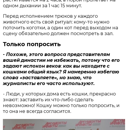
одном дыхании за 1 час 15 минут.
Перед исполнением трюков у каждого
животного есть свой ритуал: кому-то нужно
поточить коготки, а один кот перед выходом на
сцену обязательно должен посмотреть в зал.
Только попросить
-
Похоже
,
этого
вопроса
представителям
вашей
династии
не
избежать
,
потому
что
его
задают
испокон
веков
:
как
вы
находите
с
кошками
общий
язык
?
Я
намеренно
избегаю
слова
«
заставляете
»,
но
знаю
,
что
журналисты
его
часто
используют
.
- Люди, у которых дома есть кошки, прекрасно
знают: заставить их что-либо сделать
невозможно! Кошку можно только попросить, и
то она не всегда согласится.