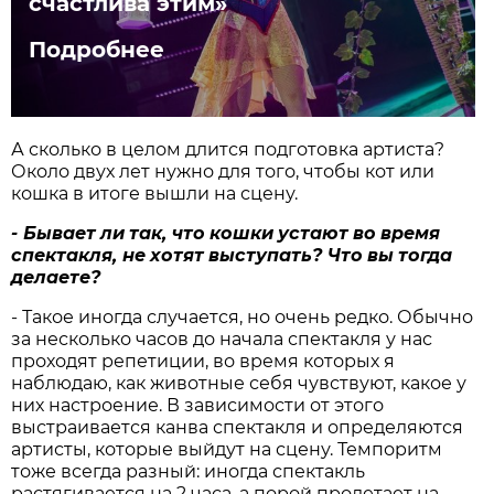
счастлива этим»
Подробнее
А сколько в целом длится подготовка артиста?
Около двух лет нужно для того, чтобы кот или
кошка в итоге вышли на сцену.
-
Бывает
ли
так
,
что
кошки
устают
во
время
спектакля
,
не
хотят
выступать
?
Что
вы
тогда
делаете
?
- Такое иногда случается, но очень редко. Обычно
за несколько часов до начала спектакля у нас
проходят репетиции, во время которых я
наблюдаю, как животные себя чувствуют, какое у
них настроение. В зависимости от этого
выстраивается канва спектакля и определяются
артисты, которые выйдут на сцену. Темпоритм
тоже всегда разный: иногда спектакль
растягивается на 2 часа, а порой пролетает на