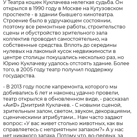
У Театра кошек Куклачева нелегкая судьба. Он
открылся в 1990 году в Москве на Кутузовском
проспекте - в здании бывшего кинотеатра.
Строение было в удручающем состоянии,
поэтому все ремонтные работы, строительство
сцены и обустройство зрительного зала
коллектив проводил самостоятельно, на
собственные средства. Вплоть до середины
нулевых на лакомый кусок недвижимости в
центре столицы покушались несколько раз, но
Юрию Куклачеву удалось отстоять здание. Более
того, в 2005 году театр получил поддержку
государства.
- В 2013 году после капремонта, которого мы
добивались 6 лет и наконец удачно провели,
театр открылся в обновленном виде, - рассказал
«АиФ» Дмитрий Куклачев. - С новыми сценой,
зрительным залом, светом, звуком, декорациями,
сценическими атрибутами… Нам часто задают
вопрос: «У вас живет столько животных, как вы
справляетесь с неприятным запахом?» А у нас
нет никакого запаха. Потому что, во-первых, за