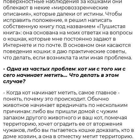
поверхностные наблюдения за кошками они
облекают в некие «мировоззренческие
описания», которые далеки от истины. Чтобы
исправить положение, я решил написать
собственную книгу под названием «Пушистая
книга»: она основана на моих ответах на вопросы
о кошках, которые мне постоянно задают в
Интернете и по почте. В основном они касаются
поведения кошки: я даю практические советы,
что делать, если возникла та или иная проблема.
-
Одна
из
частых
проблем
:
кот
ни
с
того
ни
с
сего
начинает
метить
…
Что
делать
в
этом
случае
?
- Когда кот начинает метить, самое главное -
понять, почему это происходит. Обычно
животное начинает вредничать по нескольким
причинам: либо вы пришли домой с чужим
запахом другого животного и ваш кот, помечая
территорию, хочет оградить ее от вторжения
чужаков, либо вы пытаетесь кошке доказать, кто в
доме хозяин, а она в отместку метит территорию.