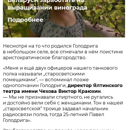
выращивании винограда
Подробнее
Несмотря на то что родился Голодрига
в небольшом селе, все отмечали в нём поистине
аристократическое благородство.
«Меня и ещё двух офицеров нашего танкового
полка называли „старосветскими
помещиками“, — вспоминал позже
однополчанин Голодриги,
директор Ялтинского
театра имени Чехова Виктор Краюхин
.
— Мы не признавали спиртного, не ругались
и достойно вели себя с женщинами. Тон в нашей
„старосветской“ троице задавал начальник
радиосвязи полка, тогда 25-летний Павел
Голодрига».