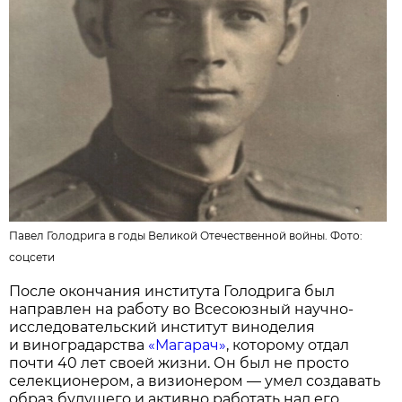
Павел Голодрига в годы Великой Отечественной войны. Фото:
соцсети
После окончания института Голодрига был
направлен на работу во Всесоюзный научно-
исследовательский институт виноделия
и виноградарства
«Магарач»
, которому отдал
почти 40 лет своей жизни. Он был не просто
селекционером, а визионером — умел создавать
образ будущего и активно работать над его