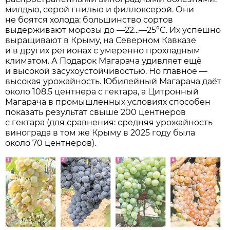
милдью, серой гнилью и филлоксерой. Они
не боятся холода: большинство сортов
выдерживают морозы до ­—22...—25°C. Их успешно
выращивают в Крыму, на Северном Кавказе
и в других регионах с умеренно прохладным
климатом. А Подарок Магарача удивляет ещё
и высокой засухоустойчивостью. Но главное —
высокая урожайность. Юбилейный Магарача даёт
около 108,5 центнера с гектара, а Цитронный
Магарача в промышленных условиях способен
показать результат свыше 200 центнеров
с гектара (для сравнения: средняя урожайность
винограда в том же Крыму в 2025 году была
около 70 центнеров).