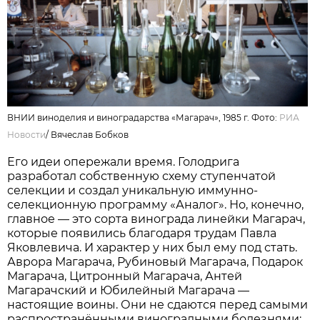
ВНИИ виноделия и виноградарства «Магарач», 1985 г. Фото:
РИА
Новости
/
Вячеслав Бобков
Его идеи опережали время. Голодрига
разработал собственную схему ступенчатой
селекции и создал уникальную иммунно-
селекционную программу «Аналог». Но, конечно,
главное — это сорта винограда линейки Магарач,
которые появились благодаря трудам Павла
Яковлевича. И характер у них был ему под стать.
Аврора Магарача, Рубиновый Магарача, Подарок
Магарача, Цитронный Магарача, Антей
Магарачский и Юбилейный Магарача —
настоящие воины. Они не сдаются перед самыми
распространёнными виноградными болезнями: