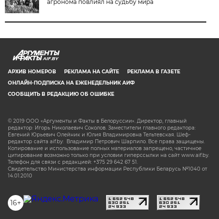
агронома повлиял на судьбу мира
AIF.BY
АРХИВ НОМЕРОВ
РЕКЛАМА НА САЙТЕ
РЕКЛАМА В ГАЗЕТЕ
ОНЛАЙН-ПОДПИСКА НА ЕЖЕНЕДЕЛЬНИК АИФ
СООБЩИТЬ В РЕДАКЦИЮ ОБ ОШИБКЕ
© 2019 ООО «Аргументы и Факты в Белоруссии». Директор, главный
редактор: Игорь Николаевич Соколов. Заместители главного редактора:
Евгений Юрьевич Олейник и Юлия Владимировна Тельтевская. Шеф-
редактор сайта aif.by: Владимир Петрович Шарпило. Все права защищены.
Копирование и использование полных материалов запрещено, частичное
цитирование возможно только при условии гиперссылки на сайт www.aif.by.
Телефон для связи с редакцией: +375 29 642 67 51.
Свидетельство Министерства информации Республики Беларусь №1040 от
14.01.2010
16+