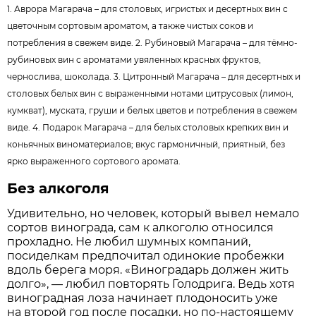
1. Аврора Магарача – для столовых, игристых и десертных вин с
цветочным сортовым ароматом, а также чистых соков и
потребления в свежем виде. 2. Рубиновый Магарача – для тёмно-
рубиновых вин с ароматами увяленных красных фруктов,
чернослива, шоколада. 3. Цитронный Магарача – для десертных и
столовых белых вин с выраженными нотами цитрусовых (лимон,
кумкват), муската, груши и белых цветов и потребления в свежем
виде. 4. Подарок Магарача – для белых столовых крепких вин и
коньячных виноматериалов; вкус гармоничный, приятный, без
ярко выраженного сортового аромата.
Без алкоголя
Удивительно, но человек, который вывел немало
сортов винограда, сам к алкоголю относился
прохладно. Не любил шумных компаний,
посиделкам предпочитал одинокие пробежки
вдоль берега моря. «Виноградарь должен жить
долго», — любил повторять Голодрига. Ведь хотя
виноградная лоза начинает плодоносить уже
на второй год после посадки, но по-настоящему