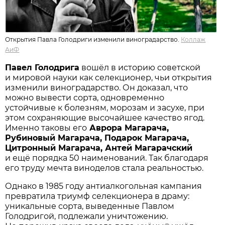
Открытия Павла Голодриги изменили виноградарство.
Коллаж
АиФ
Павел Голодрига
вошёл в историю советской
и мировой науки как селекционер, чьи открытия
изменили виноградарство. Он доказал, что
можно вывести сорта, одновременно
устойчивые к болезням, морозам и засухе, при
этом сохраняющие высочайшее качество ягод.
Именно таковы его
Аврора Магарача,
Рубиновый Магарача, Подарок Магарача,
Цитронный Магарача, Антей Магарачский
и ещё порядка 50 наименований. Так благодаря
его труду мечта виноделов стала реальностью.
Однако в 1985 году антиалкогольная кампания
превратила триумф селекционера в драму:
уникальные сорта, выведенные Павлом
Голодригой, подлежали уничтожению.