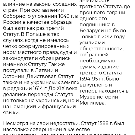
значимость
влияние на законы соседних
третьего Статута, до
стран. При составлении
прошлого года ни
Соборного уложения 1649 г. в
одного его
России в качестве образца
подлинника в
был взят как раз третий
Беларуси не было.
Статут. В Польше в тех
Только в 2012 году
случаях, когда не имелось
усилиями
чётко сформулированных
общественности,
норм местного права, суды и
собравшей
законодатели обращались
необходимую
именно к Статуту. Так же
сумму, издание
поступали в Латвии и
третьего Статута
Эстонии. Действовал Статут
1594-95 гг. было
также и на украинских землях
выкуплено и
в редакции 1614 г. До XIX века
теперь находится в
делались переводы Статута
Музее истории
не только на украинский, но и
Могилёва.
на немецкий и французский
языки.
Несмотря на свои недостатки, Статут 1588 г. был
настолько совершенен в качестве