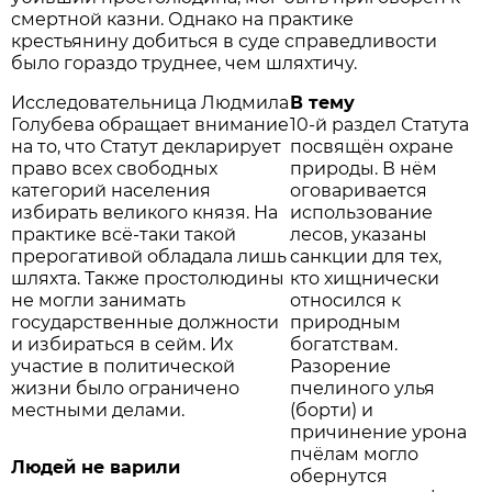
смертной казни. Однако на практике
крестьянину добиться в суде справедливости
было гораздо труднее, чем шляхтичу.
Исследовательница Людмила
В тему
Голубева обращает внимание
10-й раздел Статута
на то, что Статут декларирует
посвящён охране
право всех свободных
природы. В нём
категорий населения
оговаривается
избирать великого князя. На
использование
практике всё-таки такой
лесов, указаны
прерогативой обладала лишь
санкции для тех,
шляхта. Также простолюдины
кто хищнически
не могли занимать
относился к
государственные должности
природным
и избираться в сейм. Их
богатствам.
участие в политической
Разорение
жизни было ограничено
пчелиного улья
местными делами.
(борти) и
причинение урона
пчёлам могло
Людей не варили
обернутся