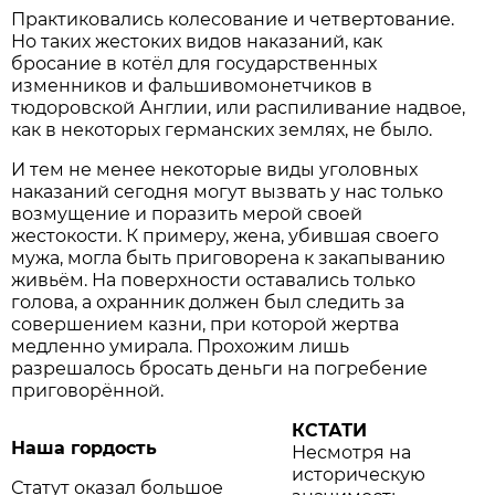
Практиковались колесование и четвертование.
Но таких жестоких видов наказаний, как
бросание в котёл для государственных
изменников и фальшивомонетчиков в
тюдоровской Англии, или распиливание надвое,
как в некоторых германских землях, не было.
И тем не менее некоторые виды уголовных
наказаний сегодня могут вызвать у нас только
возмущение и поразить мерой своей
жестокости. К примеру, жена, убившая своего
мужа, могла быть приговорена к закапыванию
живьём. На поверхности оставались только
голова, а охранник должен был следить за
совершением казни, при которой жертва
медленно умирала. Прохожим лишь
разрешалось бросать деньги на погребение
приговорённой.
КСТАТИ
Наша гордость
Несмотря на
историческую
Статут оказал большое