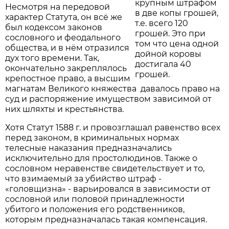
крупным штрафом
Несмотря на передовой
в две копы грошей,
характер Статута, он всё же
т.е. всего 120
был кодексом законов
грошей. Это при
сословного и феодального
том что цена одной
общества, и в нём отразился
дойной коровы
дух того времени. Так,
достигала 40
окончательно закреплялось
грошей.
крепостное право, а высшим
магнатам Великого княжества давалось право на
суд и распоряжение имуществом зависимой от
них шляхты и крестьянства.
Хотя Статут 1588 г. и провозглашал равенство всех
перед законом, в криминальных нормах
телесные наказания предназначались
исключительно для простолюдинов. Также о
сословном неравенстве свидетельствует и то,
что взимаемый за убийство штраф -
«головщизна» - варьировался в зависимости от
сословной или половой принадлежности
убитого и положения его родственников,
которым предназначалась такая компенсация.