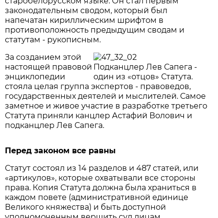
старобелорусском языке. Он стал первым
законодательным сводом, который был
напечатан кириллическим шрифтом в
противоположность предыдущим сводам и
статутам - рукописным.
За созданием этой
настоящей правовой
Подканцлер Лев Сапега -
энциклопедии
один из «отцов» Статута.
стояла целая группа экспертов - правоведов,
государственных деятелей и мыслителей. Самое
заметное и живое участие в разработке третьего
Статута приняли канцлер Астафий Волович и
подканцлер Лев Сапега.
Перед законом все равны
Статут состоял из 14 разделов и 487 статей, или
«артикулов», которые охватывали все стороны
права. Копия Статута должна была храниться в
каждом повете (административной единице
Великого княжества) и быть доступной
уполномоченным вершить суд лицам.