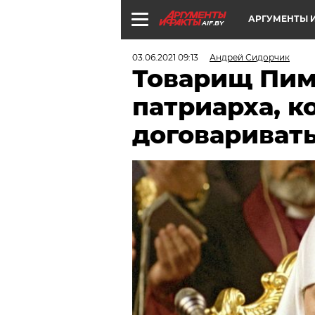
АРГУМЕНТЫ И
AIF.BY
03.06.2021 09:13
Андрей Сидорчик
Товарищ Пим
патриарха, к
договариват