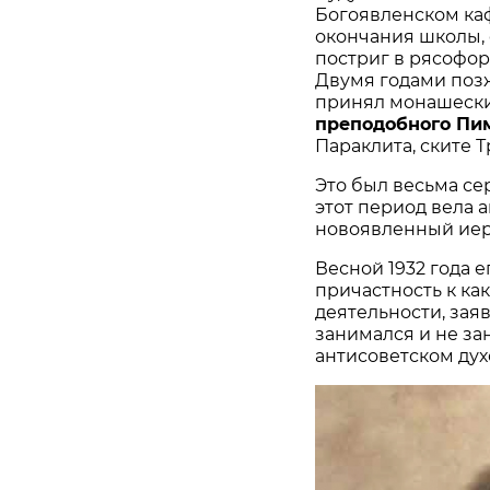
Богоявленском каф
окончания школы, 
постриг в рясофор
Двумя годами позж
принял монашески
преподобного Пи
Параклита, ските 
Это был весьма сер
этот период вела 
новоявленный иеро
Весной 1932 года 
причастность к ка
деятельности, зая
занимался и не з
антисоветском дух