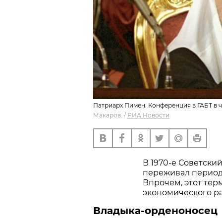
Патриарх Пимен. Конференция в ГАБТ в ч
Макаров.
/
РИА Новости
В 1970-е Советски
переживал период,
Впрочем, этот тер
экономического ра
Владыка-орденоносец