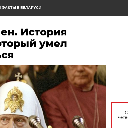
 ФАКТЫ В БЕЛАРУСИ
ен. История
оторый умел
ься
С
четв