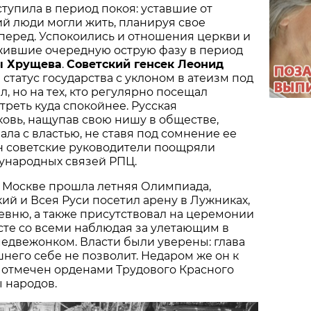
ступила в период покоя: уставшие от
й люди могли жить, планируя свое
перед. Успокоились и отношения церкви и
ежившие очередную острую фазу в период
ы Хрущева
.
Советский генсек Леонид
 статус государства с уклоном в атеизм под
, но на тех, кто регулярно посещал
треть куда спокойнее. Русская
овь, нащупав свою нишу в обществе,
ала с властью, не ставя под сомнение ее
н советские руководители поощряли
народных связей РПЦ.
а в Москве прошла летняя Олимпиада,
ий и Всея Руси посетил арену в Лужниках,
вню, а также присутствовал на церемонии
сте со всеми наблюдая за улетающим в
едвежонком. Власти были уверены: глава
него себе не позволит. Недаром же он к
 отмечен орденами Трудового Красного
 народов.