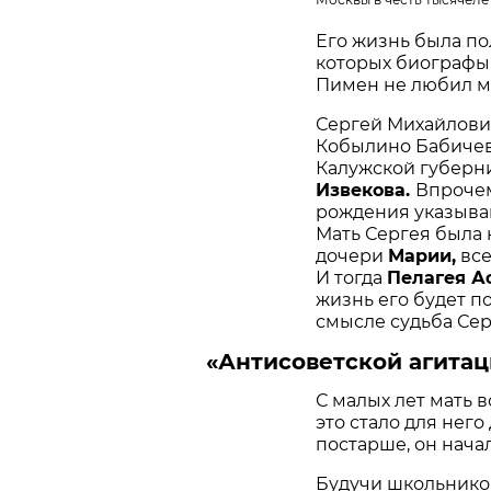
Его жизнь была по
которых биографы 
Пимен не любил м
Сергей Михайлович
Кобылино Бабичев
Калужской губерн
Извекова.
Впрочем
рождения указываю
Мать Сергея была
дочери
Марии,
все
И тогда
Пелагея А
жизнь его будет п
смысле судьба Се
«Антисоветской агитац
С малых лет мать 
это стало для нег
постарше, он нача
Будучи школьником