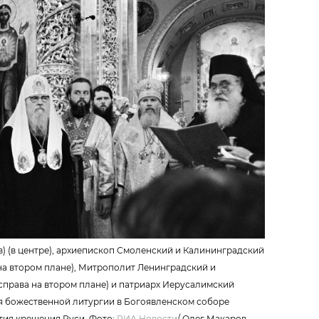
) (в центре), архиепископ Смоленский и Калининградский
 на втором плане), Митрополит Ленинградский и
справа на втором плане) и патриарх Иерусалимский
мя божественной литургии в Богоявленском соборе
тия крещения Руси. Фото:
РИА Новости
/
Олег Макаров.