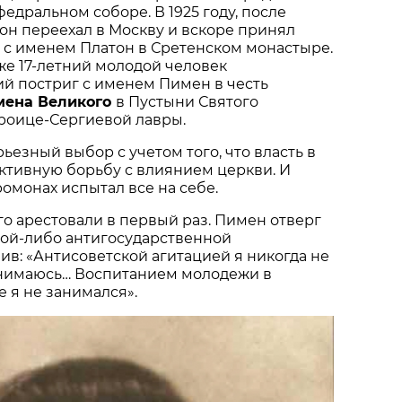
едральном соборе. В 1925 году, после
он переехал в Москву и вскоре принял
 с именем Платон в Сретенском монастыре.
е 17-летний молодой человек
й постриг с именем Пимен в честь
мена Великого
в Пустыни Святого
Троице-Сергиевой лавры.
ьезный выбор с учетом того, что власть в
активную борьбу с влиянием церкви. И
монах испытал все на себе.
его арестовали в первый раз. Пимен отверг
кой-либо антигосударственной
вив: «Антисоветской агитацией я никогда не
анимаюсь… Воспитанием молодежи в
е я не занимался».