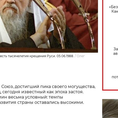
«Без
Как
За
ав
есть тысячелетия крещения Руси. 05.06.1988.
/
Олег
по
й Союз, достигший пика своего могущества,
 сегодня известный как эпоха застоя.
мин весьма условный: темпы
звития страны оставались высокими.