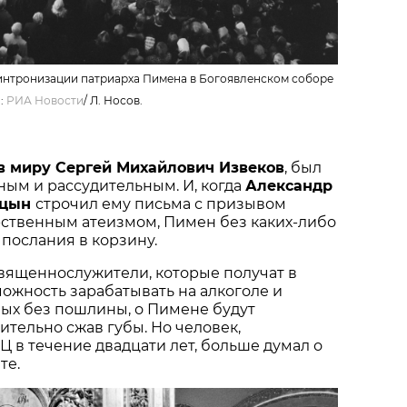
интронизации патриарха Пимена в Богоявленском соборе
о:
РИА Новости
/
Л. Носов.
в миру Сергей Михайлович Извеков
, был
ым и рассудительным. И, когда
Александр
ицын
строчил ему письма с призывом
рственным атеизмом, Пимен без каких-либо
послания в корзину.
вященнослужители, которые получат в
ожность зарабатывать на алкоголе и
ных без пошлины, о Пимене будут
ительно сжав губы. Но человек,
 в течение двадцати лет, больше думал о
те.