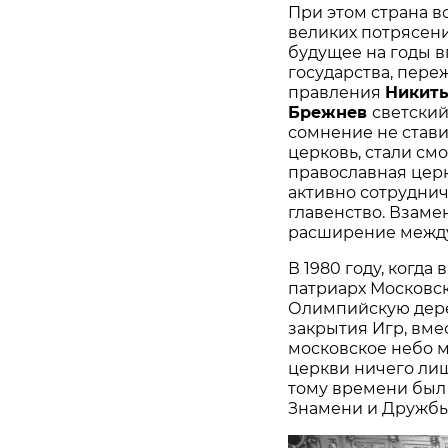
При этом страна в
великих потрясени
будущее на годы в
государства, пер
правления
Никит
Брежнев
светский
сомнение не ставил
церковь, стали смо
православная церк
активно сотруднич
главенство. Взаме
расширение между
В 1980 году, когд
патриарх Московск
Олимпийскую дере
закрытия Игр, вме
московское небо м
церкви ничего лиш
тому времени был
Знамени и Дружбы