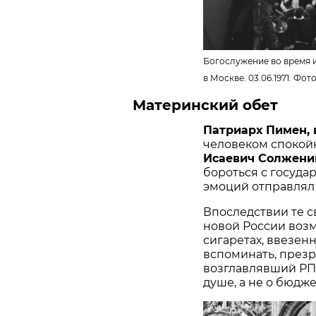
Богослужение во время 
в Москве. 03.06.1971. Фот
Материнский обет
Патриарх Пимен, 
человеком спокойн
Исаевич Солжен
бороться с госуда
эмоций отправлял 
Впоследствии те с
новой России возм
сигаретах, ввезен
вспоминать, презр
возглавлявший РПЦ
душе, а не о бюдже