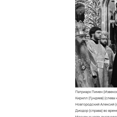
Патриарх Пимен (Извеков
Кирилл (Гундяев) (слева
Новгородский Алексий (
Диодор (справа) во вре
Москвы в честь тысячеле