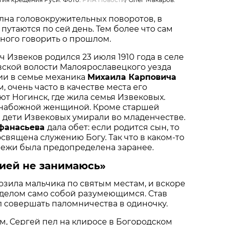
лна головокружительных поворотов, в
путаются по сей день. Тем более что сам
ного говорить о прошлом.
 Извеков родился 23 июля 1910 года в селе
ской волости Малоярославецкого уезда
ии в семье механика
Михаила Карповича
, очень часто в качестве места его
т Ногинск, где жила семья Извековых.
 набожной женщиной. Кроме старшей
 дети Извековых умирали во младенчестве.
фанасьева
дала обет: если родится сын, то
освящена служению Богу. Так что в каком-то
режи была предопределена заранее.
ией не занимаюсь»
возила мальчика по святым местам, и вскоре
о делом само собой разумеющимся. Став
л совершать паломничества в одиночку.
, Сергей пел на клиросе в Богородском