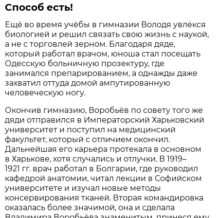
Способ есть!
Ещё во время учёбы в гимназии Володя увлёкся
биологией и решил связать свою жизнь с наукой,
а не с торговлей зерном. Благодаря дяде,
который работал врачом, юноша стал посещать
Одесскую больничную прозектуру, где
занимался препарированием, а однажды даже
захватил оттуда домой ампутированную
человеческую ногу.
Окончив гимназию, Воробьёв по совету того же
дяди отправился в Императорский Харьковский
университет и поступил на медицинский
факультет, который с отличием окончил.
Дальнейшая его карьера протекала в основном
в Харькове, хотя случались и отлучки. В 1919–
1921 гг. врач работал в Болгарии, где руководил
кафедрой анатомии, читал лекции в Софийском
университете и изучал новые методы
консервирования тканей. Вторая командировка
оказалась более значимой, она и сделала
Владимира Воробьёва знаменитым, принеся ему