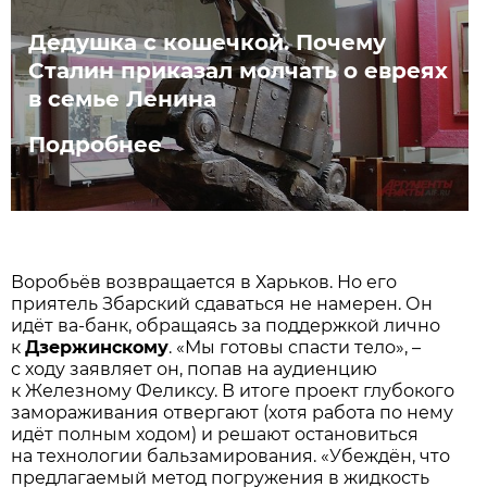
Дедушка с кошечкой. Почему
Сталин приказал молчать о евреях
в семье Ленина
Подробнее
Воробьёв возвращается в Харьков. Но его
приятель Збарский сдаваться не намерен. Он
идёт ва-банк, обращаясь за поддержкой лично
к
Дзержинскому
. «Мы готовы спасти тело», –
с ходу заявляет он, попав на аудиенцию
к Железному Феликсу. В итоге проект глубокого
замораживания отвергают (хотя работа по нему
идёт полным ходом) и решают остановиться
на технологии бальзамирования. «Убеждён, что
предлагаемый метод погружения в жидкость