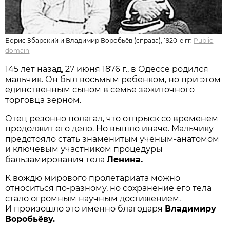
Борис Збарский и Владимир Воробьёв (справа), 1920-е гг.
Public
domain
145 лет назад, 27 июня 1876 г., в Одессе родился
мальчик. Он был восьмым ребёнком, но при этом
единственным сыном в семье зажиточного
торговца зерном.
Отец резонно полагал, что отпрыск со временем
продолжит его дело. Но вышло иначе. Мальчику
предстояло стать знаменитым учёным-анатомом
и ключевым участником процедуры
бальзамирования тела
Ленина.
К вождю мирового пролетариата можно
относиться по-разному, но сохранение его тела
стало огромным научным достижением.
И произошло это именно благодаря
Владимиру
Воробьёву.