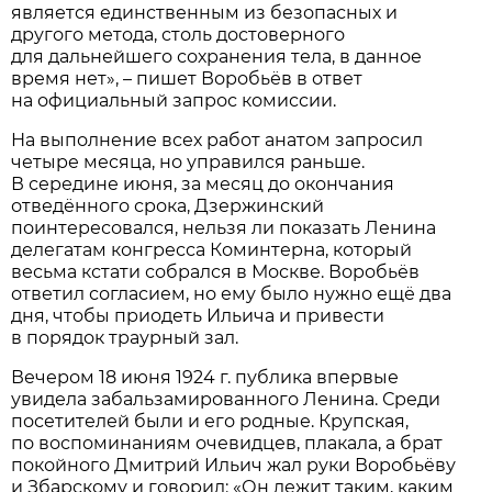
является единственным из безопасных и
другого метода, столь достоверного
для дальнейшего сохранения тела, в данное
время нет», – пишет Воробьёв в ответ
на официальный запрос комиссии.
На выполнение всех работ анатом запросил
четыре месяца, но управился раньше.
В середине июня, за месяц до окончания
отведённого срока, Дзержинский
поинтересовался, нельзя ли показать Ленина
делегатам конгресса Коминтерна, который
весьма кстати собрался в Москве. Воробьёв
ответил согласием, но ему было нужно ещё два
дня, чтобы приодеть Ильича и привести
в порядок траурный зал.
Вечером 18 июня 1924 г. публика впервые
увидела забальзамированного Ленина. Среди
посетителей были и его родные. Крупская,
по воспоминаниям очевидцев, плакала, а брат
покойного Дмитрий Ильич жал руки Воробьёву
и Збарскому и говорил: «Он лежит таким, каким