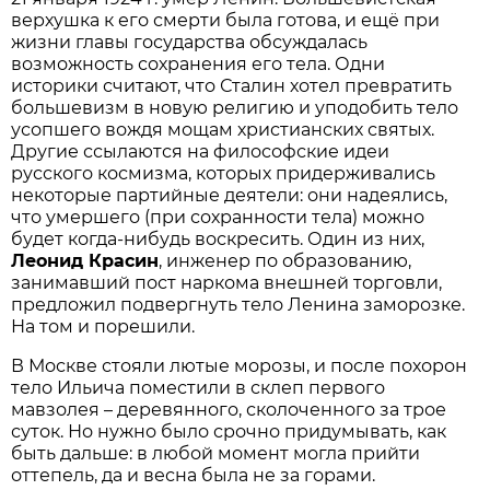
верхушка к его смерти была готова, и ещё при
жизни главы государства обсуждалась
возможность сохранения его тела. Одни
историки считают, что Сталин хотел превратить
большевизм в новую религию и уподобить тело
усопшего вождя мощам христианских святых.
Другие ссылаются на философские идеи
русского космизма, которых придерживались
некоторые партийные деятели: они надеялись,
что умершего (при сохранности тела) можно
будет когда-нибудь воскресить. Один из них,
Леонид Красин
, инженер по образованию,
занимавший пост наркома внешней торговли,
предложил подвергнуть тело Ленина заморозке.
На том и порешили.
В Москве стояли лютые морозы, и после похорон
тело Ильича поместили в склеп первого
мавзолея – деревянного, сколоченного за трое
суток. Но нужно было срочно придумывать, как
быть дальше: в любой момент могла прийти
оттепель, да и весна была не за горами.