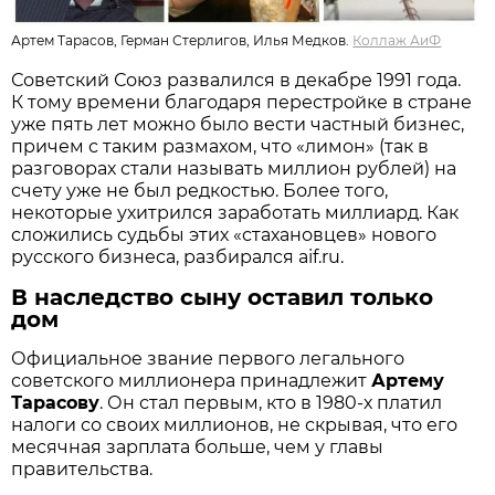
Артем Тарасов, Герман Стерлигов, Илья Медков.
Коллаж АиФ
Советский Союз развалился в декабре 1991 года.
К тому времени благодаря перестройке в стране
уже пять лет можно было вести частный бизнес,
причем с таким размахом, что «лимон» (так в
разговорах стали называть миллион рублей) на
счету уже не был редкостью. Более того,
некоторые ухитрился заработать миллиард. Как
сложились судьбы этих «стахановцев» нового
русского бизнеса, разбирался aif.ru.
В наследство сыну оставил только
дом
Официальное звание первого легального
советского миллионера принадлежит
Артему
Тарасову
. Он стал первым, кто в 1980-х платил
налоги со своих миллионов, не скрывая, что его
месячная зарплата больше, чем у главы
правительства.