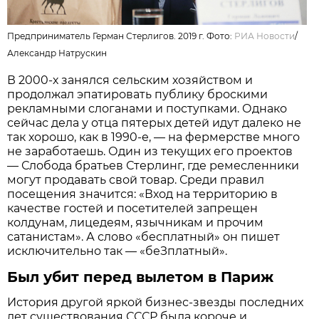
Предприниматель Герман Стерлигов. 2019 г. Фото:
РИА Новости
/
Александр Натрускин
В 2000-х занялся сельским хозяйством и
продолжал эпатировать публику броскими
рекламными слоганами и поступками. Однако
сейчас дела у отца пятерых детей идут далеко не
так хорошо, как в 1990-е, — на фермерстве много
не заработаешь. Один из текущих его проектов
— Слобода братьев Стерлинг, где ремесленники
могут продавать свой товар. Среди правил
посещения значится: «Вход на территорию в
качестве гостей и посетителей запрещен
колдунам, лицедеям, язычникам и прочим
сатанистам». А слово «бесплатный» он пишет
исключительно так — «беЗплатный».
Был убит перед вылетом в Париж
История другой яркой бизнес-звезды последних
лет существования СССР была короче и