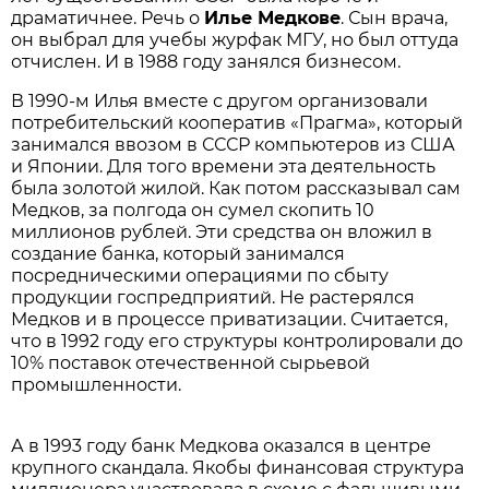
драматичнее. Речь о
Илье Медкове
. Сын врача,
он выбрал для учебы журфак МГУ, но был оттуда
отчислен. И в 1988 году занялся бизнесом.
В 1990-м Илья вместе с другом организовали
потребительский кооператив «Прагма», который
занимался ввозом в СССР компьютеров из США
и Японии. Для того времени эта деятельность
была золотой жилой. Как потом рассказывал сам
Медков, за полгода он сумел скопить 10
миллионов рублей. Эти средства он вложил в
создание банка, который занимался
посредническими операциями по сбыту
продукции госпредприятий. Не растерялся
Медков и в процессе приватизации. Считается,
что в 1992 году его структуры контролировали до
10% поставок отечественной сырьевой
промышленности.
А в 1993 году банк Медкова оказался в центре
крупного скандала. Якобы финансовая структура