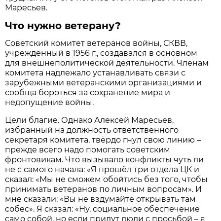
Маресьев.
Что нужно ветерану?
Советский комитет ветеранов войны, СКВВ,
учреждённый в 1956 г., создавался в основном
для внешнеполитической деятельности. Членам
комитета надлежало устанавливать связи с
зарубежными ветеранскими организациями и
сообща бороться за сохранение мира и
недопущение войны.
Цели благие. Однако Алексей Маресьев,
избранный на должность ответственного
секретаря комитета, твёрдо гнул свою линию –
прежде всего надо помогать совет­ским
фронтовикам. Что вызывало конфликты чуть ли
не с самого начала: «Я прошёл три отдела ЦК и
сказал: «Мы не сможем обойтись без того, чтобы
принимать ветеранов по личным вопросам». И
мне сказали: «Вы не вздумайте открывать там
собес». Я сказал: «Ну, социальное обеспечение
само собой, но если придут люди с просьбой – я