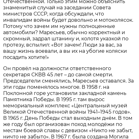
Отечественной. Только этим можно объяснить
знаменитый случай на заседании Совета
министров СССР, когда обсуждали, что
инвалидам войны будет довольно и мотоколясок.
Потому что зачем им нужны полноценные
автомобили? Маресьев, обычно корректный и
скромный, задрал штанину и, колотя указкой по
протезу, вспылил: «Вот зачем! Люди за вас, за
вашу жизнь воевали, а вы их на убогие коляски
посадить хотите!»
Он провёл на должности ответственного
секретаря СКВВ 45 лет – до самой смерти.
Председатели сменялись, Маресьев оставался. За
эти годы поменялось многое. В 1958 г. на
Поклонной горе установили закладной камень
Памятника Победы. В 1995 г. там вырос
мемориальный комплекс «Центральный музей
Великой Отечественной войны 1941–1945 годов».
В 1965 г. День Победы стал выходным днём. В том
же году был организован поход молодёжи по
местам боевой славы с девизом «Никто не забыт,
ничто не забыто». В 1967 г. была создана Могила