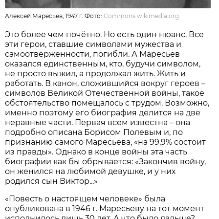
Алексей Маресьев, 1947 г. Фото:
Commons.wikimedia.org
Это более чем почётно. Но есть один нюанс. Все
эти герои, ставшие символами мужества и
самоотверженности, погибли. А Маресьев
оказался единственным, кто, будучи символом,
не просто выжил, а продолжал жить. Жить и
работать. В канон, сложившийся вокруг героев –
символов Великой Отечественной войны, такое
обстоятельство помещалось с трудом. Возможно,
именно поэтому его биография делится на две
неравные части. Первая всем известна – она
подробно описана Борисом Полевым и, по
признанию самого Маресьева, «на 99,9% состоит
из правды». Однако в конце войны эта часть
биографии как бы обрывается: «Закончив войну,
он женился на любимой девушке, и у них
родился сын Виктор...»
«Повесть о настоящем человеке» была
опубликована в 1946 г. Маресьеву на тот момент
исполнилось лишь 30 лет. А что было дальше?