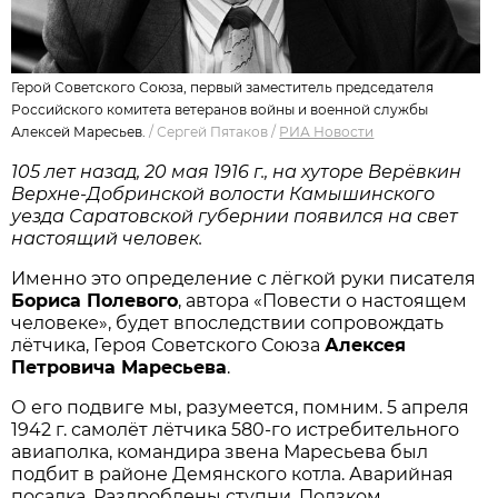
Герой Советского Союза, первый заместитель председателя
Российского комитета ветеранов войны и военной службы
Алексей Маресьев.
/
Сергей Пятаков
/
РИА Новости
105 лет назад, 20 мая 1916 г., на хуторе Верёвкин
Верх­не-Добринской волости Камышинского
уезда Саратовской губернии появился на свет
настоящий человек.
Именно это определение с лёгкой руки писателя
Бориса Полевого
, автора «Повести о настоящем
человеке», будет впоследствии сопровождать
лётчика, Героя Советского Союза
Алексея
Петровича Маресь­ева
.
О его подвиге мы, разумеется, помним. 5 апреля
1942 г. самолёт лётчика 580-го истребительного
авиаполка, командира звена Маресьева был
подбит в районе Демянского котла. Аварийная
посадка. Раздроблены ступни. Ползком