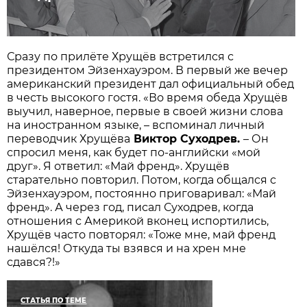
Сразу по прилёте Хрущёв встретился с
президентом Эйзенхауэром. В первый же вечер
американский президент дал официальный обед
в честь высокого гостя. «Во время обеда Хрущёв
выучил, наверное, первые в своей жизни слова
на иностранном языке, – вспоминал личный
переводчик Хрущёва
Виктор Суходрев.
– Он
спросил меня, как будет по-английски «мой
друг». Я ответил: «Май френд». Хрущёв
старательно повторил. Потом, когда общался с
Эйзенхауэром, постоянно приговаривал: «Май
френд». А через год, писал Суходрев, когда
отношения с Америкой вконец испортились,
Хрущёв часто повторял: «Тоже мне, май френд
нашёлся! Откуда ты взявся и на хрен мне
сдався?!»
СТАТЬЯ ПО ТЕМЕ