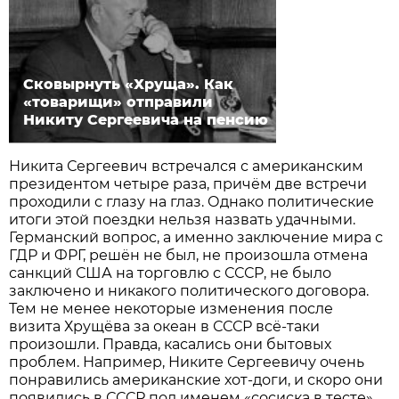
Сковырнуть «Хруща». Как
«товарищи» отправили
Никиту Сергеевича на пенсию
Никита Сергеевич встречался с американским
президентом четыре раза, причём две встречи
проходили с глазу на глаз. Однако политические
итоги этой поездки нельзя назвать удачными.
Германский вопрос, а именно заключение мира с
ГДР и ФРГ, решён не был, не произошла отмена
санкций США на торговлю с СССР, не было
заключено и никакого политического договора.
Тем не менее некоторые изменения после
визита Хрущёва за океан в СССР всё-таки
произошли. Правда, касались они бытовых
проблем. Например, Никите Сергеевичу очень
понравились американские хот-доги, и скоро они
появились в СССР под именем «сосиска в тесте».