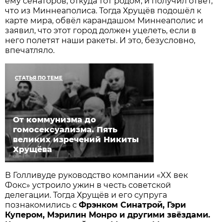
ему сенаторов, откуда тот родом, и получил ответ,
что из Миннеаполиса. Тогда Хрущёв подошёл к
карте мира, обвёл карандашом Миннеаполис и
заявил, что этот город должен уцелеть, если в
него полетят наши ракеты. И это, безусловно,
впечатляло.
СТАТЬЯ ПО ТЕМЕ
От коммунизма до
гомосексуализма. Пять
великих изречений Никиты
Хрущёва
В Голливуде руководство компании «XX век
Фокс» устроило ужин в честь советской
делегации. Тогда Хрущёв и его супруга
познакомились с
Фрэнком Синатрой, Гэри
Купером, Мэрилин Монро и другими звёздами.