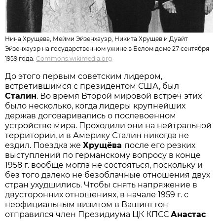
Нина Хрущева, Мейми Эйзенхауэр, Никита Хрущев и Дуайт
Эйзенхауэр на государственном ужине в Белом доме 27 сентября
1959 года.
Commons.wikimedia.org
До этого первым советским лидером,
встретившимся с президентом США, был
Сталин
. Во время Второй мировой встреч этих
было несколько, когда лидеры крупнейших
держав договаривались о послевоенном
устройстве мира. Проходили они на нейтральной
территории, и в Америку Сталин никогда не
ездил. Поездка же
Хрущёва
после его резких
выступлений по германскому вопросу в конце
1958 г. вообще могла не состояться, поскольку и
без того далеко не безоблачные отношения двух
стран ухудшились. Чтобы снять напряжение в
двусторонних отношениях, в начале 1959 г. с
неофициальным визитом в Вашингтон
отправился член Президиума ЦК КПСС
Анастас