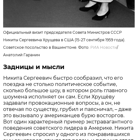
Официальный визит председателя Совета Министров СССР
Никиты Сергеевича Хрущева в США (15-27 сентября 1959 года).
Советское посольство в Вашингтоне. Фото:
РИА Новости
/
Анатолий Гаранин
Задницы и мысли
Никита Сергеевич быстро сообразил, что его
поездка не столько политическое событие,
сколько большое шоу, в котором роль главного
шоумена исполняет он сам. Если Хрущёву
задавали провокационные вопросы, а он, не
отвечая по суще­ству, грубил и паясничал, – даже
это вызывало у американцев бурю восторгов.
Вот один характерный пример экстравагантного
поведения советского лидера в Америке. Никита
Сергеевич спросил у одного из понравившихся