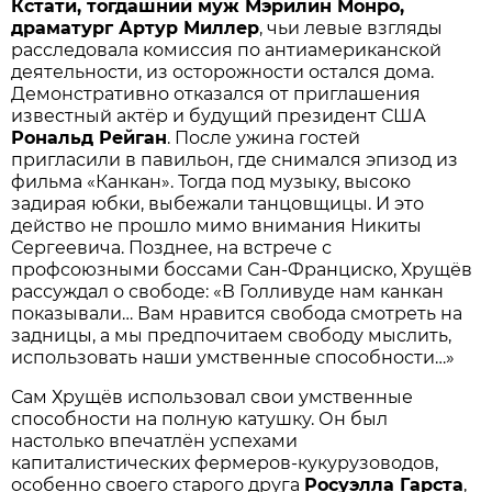
Кстати, тогдашний муж Мэрилин Монро,
драматург Артур Миллер
, чьи левые взгляды
расследовала комиссия по антиамериканской
деятельности, из осторожности остался дома.
Демонстративно отказался от приглашения
известный актёр и будущий президент США
Рональд Рейган
. После ужина гостей
пригласили в павильон, где снимался эпизод из
фильма «Канкан». Тогда под музыку, высоко
задирая юбки, выбежали танцовщицы. И это
действо не прошло мимо внимания Никиты
Сергеевича. Позднее, на встрече с
профсоюзными боссами Сан-Франциско, Хрущёв
рассуждал о свободе: «В Голливуде нам канкан
показывали… Вам нравится свобода смотреть на
задницы, а мы предпочитаем свободу мыслить,
использовать наши умственные способности…»
Сам Хрущёв использовал свои умственные
способности на полную катушку. Он был
настолько впечатлён успехами
капиталистических фермеров-кукурузоводов,
особенно своего старого друга
Росуэлла Гарста
,