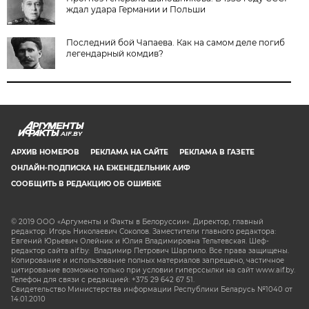
ждал удара Германии и Польши
Последний бой Чапаева. Как на самом деле погиб
легендарный комдив?
AIF.BY
АРХИВ НОМЕРОВ
РЕКЛАМА НА САЙТЕ
РЕКЛАМА В ГАЗЕТЕ
ОНЛАЙН-ПОДПИСКА НА ЕЖЕНЕДЕЛЬНИК АИФ
СООБЩИТЬ В РЕДАКЦИЮ ОБ ОШИБКЕ
© 2019 ООО «Аргументы и Факты в Белоруссии». Директор, главный
редактор: Игорь Николаевич Соколов. Заместители главного редактора:
Евгений Юрьевич Олейник и Юлия Владимировна Тельтевская. Шеф-
редактор сайта aif.by: Владимир Петрович Шарпило. Все права защищены.
Копирование и использование полных материалов запрещено, частичное
цитирование возможно только при условии гиперссылки на сайт www.aif.by.
Телефон для связи с редакцией: +375 29 642 67 51.
Свидетельство Министерства информации Республики Беларусь №1040 от
14.01.2010