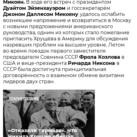
Микоян.
В ходе его встреч с президентом
Дуайтом Эйзенхауэром
и госсекретарём
Джоном Даллесом Микояну
удалось ослабить
возникшее напряжение и возвратиться в Москву
с новыми предложениями американского
руководства, одним из которых стало пожелание
пригласить Хрущёва в Америку для обсуждения
назревших проблем на высшем уровне. Летом
во время поездок первого заместителя
председателя Совмина СССР
Фрола Козлова
в
США и вице-президента
Ричарда Никсона
в
СССР была достигнута принципиальная
договорённость о взаимном обмене визитами
лидеров двух стран.
СТАТЬЯ ПО ТЕМЕ
«Отказали тормоза». Что
Никита Хрущев обещал