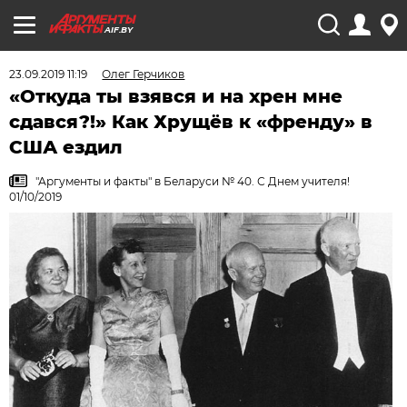
AIF.BY
23.09.2019 11:19
Олег Герчиков
«Откуда ты взявся и на хрен мне
сдався?!» Как Хрущёв к «френду» в
США ездил
"Аргументы и факты" в Беларуси № 40. С Днем учителя!
01/10/2019