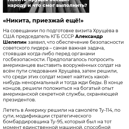
народу и что смог выполнить?
«Никита, приезжай ещё!»
На совещании по подготовке визита Хрущёва в
США председатель КГБ СССР
Александр
Шелепин
заявил, что обеспечение безопасности
советского лидера – самая важная задача,
стоявшая когда-либо перед органами
госбезопасности. Предполагалось попросить
американцев выставить вооружённых солдат на
всём пути следования Хрущёва, затем решили,
что среди этих солдат может найтись какой-
нибудь ненормальный и тогда жди беды. В конце
концов, решили положиться на богатый опыт
американской секретной службы, охраняющей
президентов.
Лететь в Америку решили на самолёте Ту-114, по
сути, модификации стратегического
бомбардировщика Ту-95, который был на тот
момент единст­венной машиной, способной