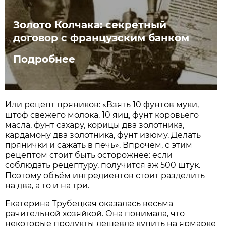
Золото Колчака: секретный
договор с французским банком
Подробнее
Или рецепт пряников: «Взять 10 фунтов муки,
штоф свежего молока, 10 яиц, фунт коровьего
масла, фунт сахару, корицы два золотника,
кардамону два золотника, фунт изюму. Делать
прянички и сажать в печь». Впрочем, с этим
рецептом стоит быть осторожнее: если
соблюдать рецептуру, получится аж 500 штук.
Поэтому объём ингредиентов стоит разделить
на два, а то и на три.
Екатерина Трубецкая оказалась весьма
рачительной хозяйкой. Она понимала, что
некоторые продукты дешевле купить на ярмарке