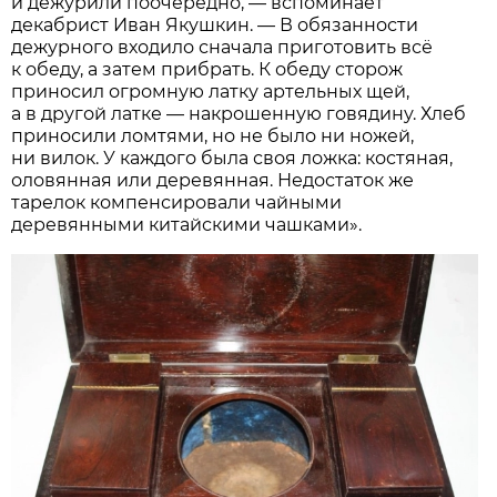
и дежурили поочерёдно, — вспоминает
декабрист Иван Якушкин. — В обязанности
дежурного входило сначала приготовить всё
к обеду, а затем прибрать. К обеду сторож
приносил огромную латку артельных щей,
а в другой латке — накрошенную говядину. Хлеб
приносили ломтями, но не было ни ножей,
ни вилок. У каждого была своя ложка: костяная,
оловянная или деревянная. Недостаток же
тарелок компенсировали чайными
деревянными китайскими чашками».