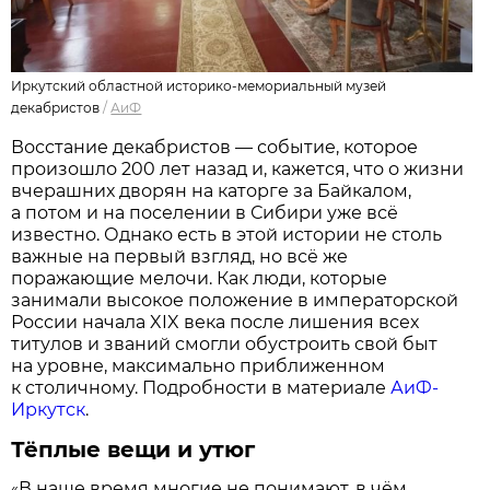
Иркутский областной историко-мемориальный музей
декабристов
/
АиФ
Восстание декабристов — событие, которое
произошло 200 лет назад и, кажется, что о жизни
вчерашних дворян на каторге за Байкалом,
а потом и на поселении в Сибири уже всё
известно. Однако есть в этой истории не столь
важные на первый взгляд, но всё же
поражающие мелочи. Как люди, которые
занимали высокое положение в императорской
России начала XIX века после лишения всех
титулов и званий смогли обустроить свой быт
на уровне, максимально приближенном
к столичному. Подробности в материале
АиФ-
Иркутск
.
Тёплые вещи и утюг
В наше время многие не понимают, в чём
«