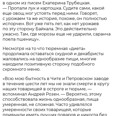
в одном из писем Екатерина Трубецкая.
— Пропали лук и картошка. Судите сами, какой
еще овощ мог устоять перед ними. Говорят,
с урожаем та же история, похоже, он полностью
испорчен. Вот уже пять лет, как нет урожаев
по эту сторону Байкала. Это действительно
ужасно. Там, где морозы еще не ударили, саранча
поела пшеницу».
Несмотря на то что тюремная «диета»
продолжала оставаться скудной и декабристы
жаловались на однообразие пищи, многие
находили позитивную сторону подобного
скромного меню.
«Всю мою бытность в Чите и Петровском заводе
в течение шести лет мы не знали смерти в кругу
наших товарищей в остроге и тюрьме, —
вспоминал Андрей Розен. — Вероятно, этому
способствовала жизнь однообразная, пища
умеренная, не сложная. Часто удивлялся
умеренности своих товарищей, которые
привыкли иметь лучших поваров и никогда без