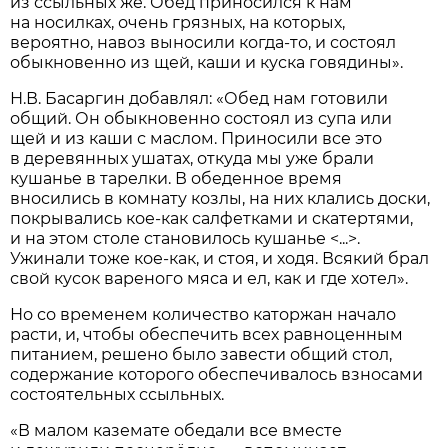
из ссыльных же. Обед приносился к нам
на носилках, очень грязных, на которых,
вероятно, навоз выносили когда-то, и состоял
обыкновенно из щей, каши и куска говядины».
Н.В. Басаргин добавлял: «Обед нам готовили
общий. Он обыкновенно состоял из супа или
щей и из каши с маслом. Приносили все это
в деревянных ушатах, откуда мы уже брали
кушанье в тарелки. В обеденное время
вносились в комнату козлы, на них клались доски,
покрывались кое-как салфетками и скатертями,
и на этом столе становилось кушанье <...>.
Ужинали тоже кое-как, и стоя, и ходя. Всякий брал
свой кусок вареного мяса и ел, как и где хотел».
Но со временем количество каторжан начало
расти, и, чтобы обеспечить всех равноценным
питанием, решено было завести общий стол,
содержание которого обеспечивалось взносами
состоятельных ссыльных.
«В малом каземате обедали все вместе