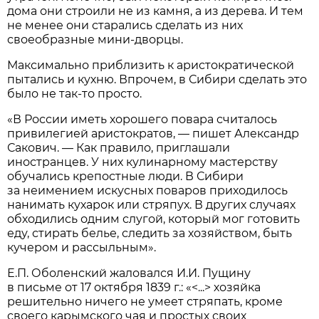
дома они строили не из камня, а из дерева. И тем
не менее они старались сделать из них
своеобразные мини-дворцы.
Максимально приблизить к аристократической
пытались и кухню. Впрочем, в Сибири сделать это
было не так-то просто.
«В России иметь хорошего повара считалось
привилегией аристократов, — пишет Александр
Сакович. — Как правило, приглашали
иностранцев. У них кулинарному мастерству
обучались крепостные люди. В Сибири
за неимением искусных поваров приходилось
нанимать кухарок или стряпух. В других случаях
обходились одним слугой, который мог готовить
еду, стирать белье, следить за хозяйством, быть
кучером и рассыльным».
Е.П. Оболенский жаловался И.И. Пущину
в письме от 17 октября 1839 г.: «<...> хозяйка
решительно ничего не умеет стряпать, кроме
своего карымского чая и простых своих