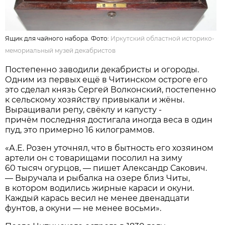
Ящик для чайного набора. Фото:
Иркутский областной историко-
мемориальный музей декабристов
Постепенно заводили декабристы и огороды.
Одним из первых ещё в Читинском остроге его
это сделал князь Сергей Волконский, постепенно
к сельскому хозяйству привыкали и жёны.
Выращивали репу, свёклу и капусту -
причём последняя достигала иногда веса в один
пуд, это примерно 16 килограммов.
«А.Е. Розен уточнял, что в бытность его хозяином
артели он с товарищами посолил на зиму
60 тысяч огурцов, — пишет Александр Сакович.
— Выручала и рыбалка на озере близ Читы,
в котором водились жирные караси и окуни.
Каждый карась весил не менее двенадцати
фунтов, а окуни — не менее восьми».