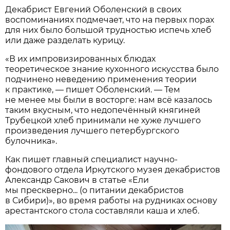
Декабрист Евгений Оболенский в своих
воспоминаниях подмечает, что на первых порах
для них было большой трудностью испечь хлеб
или даже разделать курицу.
«В их импровизированных блюдах
теоретическое знание кухонного искусства было
подчинено неведению применения теории
к практике, — пишет Оболенский. — Тем
не менее мы были в восторге: нам всё казалось
таким вкусным, что недопечённый княгиней
Трубецкой хлеб принимали не хуже лучшего
произведения лучшего петербургского
булочника».
Как пишет главный специалист научно-
фондового отдела Иркутского музея декабристов
Александр Сакович в статье «Ели
мы прескверно... (о питании декабристов
в Сибири)», во время работы на рудниках основу
арестантского стола составляли каша и хлеб.