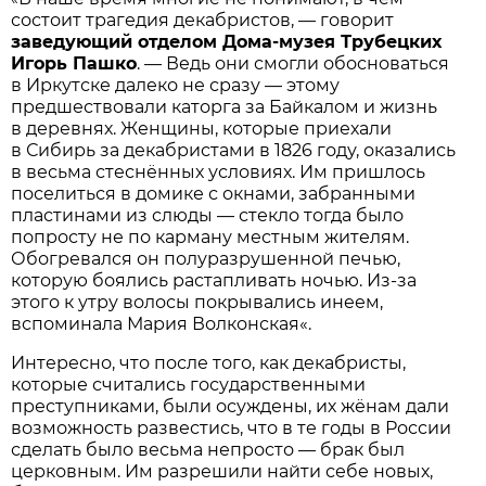
состоит трагедия декабристов, — говорит
заведующий отделом Дома-музея Трубецких
Игорь Пашко
. — Ведь они смогли обосноваться
в Иркутске далеко не сразу — этому
предшествовали каторга за Байкалом и жизнь
в деревнях. Женщины, которые приехали
в Сибирь за декабристами в 1826 году, оказались
в весьма стеснённых условиях. Им пришлось
поселиться в домике с окнами, забранными
пластинами из слюды — стекло тогда было
попросту не по карману местным жителям.
Обогревался он полуразрушенной печью,
которую боялись растапливать ночью. Из-за
этого к утру волосы покрывались инеем,
вспоминала Мария Волконская«.
Интересно, что после того, как декабристы,
которые считались государственными
преступниками, были осуждены, их жёнам дали
возможность развестись, что в те годы в России
сделать было весьма непросто — брак был
церковным. Им разрешили найти себе новых,