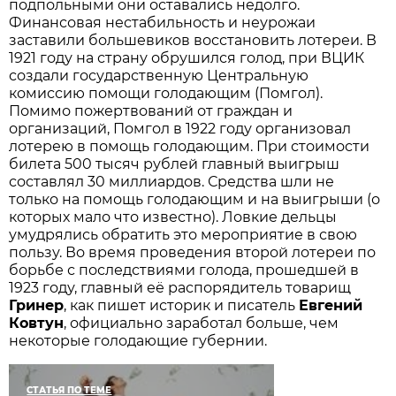
подпольными они оставались недолго.
Финансовая нестабильность и неурожаи
заставили большевиков восстановить лотереи. В
1921 году на страну обрушился голод, при ВЦИК
создали государственную Центральную
комиссию помощи голодающим (Помгол).
Помимо пожертвований от граждан и
организаций, Помгол в 1922 году организовал
лотерею в помощь голодающим. При стоимости
билета 500 тысяч рублей главный выигрыш
составлял 30 миллиардов. Средства шли не
только на помощь голодающим и на выигрыши (о
которых мало что известно). Ловкие дельцы
умудрялись обратить это мероприятие в свою
пользу. Во время проведения второй лотереи по
борьбе с последствиями голода, прошедшей в
1923 году, главный её распорядитель товарищ
Гринер
, как пишет историк и писатель
Евгений
Ковтун
, официально заработал больше, чем
некоторые голодающие губернии.
СТАТЬЯ ПО ТЕМЕ