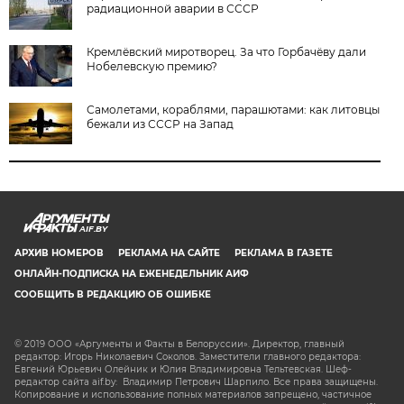
радиационной аварии в СССР
Кремлёвский миротворец. За что Горбачёву дали
Нобелевскую премию?
Самолетами, кораблями, парашютами: как литовцы
бежали из СССР на Запад
AIF.BY
АРХИВ НОМЕРОВ
РЕКЛАМА НА САЙТЕ
РЕКЛАМА В ГАЗЕТЕ
ОНЛАЙН-ПОДПИСКА НА ЕЖЕНЕДЕЛЬНИК АИФ
СООБЩИТЬ В РЕДАКЦИЮ ОБ ОШИБКЕ
© 2019 ООО «Аргументы и Факты в Белоруссии». Директор, главный
редактор: Игорь Николаевич Соколов. Заместители главного редактора:
Евгений Юрьевич Олейник и Юлия Владимировна Тельтевская. Шеф-
редактор сайта aif.by: Владимир Петрович Шарпило. Все права защищены.
Копирование и использование полных материалов запрещено, частичное