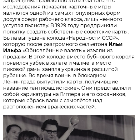
запрещены. Произошло это из-за того, что
исследования показали: карточные игры
являются одной из самых популярных форм
досуга среди рабочего класса, лишь немного
уступая пьянству. В 1929 году предприняли
попытку создать собственные советские карты.
Была выпущена колода «Народности СССР»,
которую после разгромного фельетона
Ильи
Ильфа
«Обновлённые валеты» изъяли из
продажи. В этой колоде вместо бубнового короля
появился узбек в халате и чалме, а место
пиковой дамы заняла украинка в расшитой
рубашке. Во время войны в блокадном
Ленинграде выпустили карты, получившие
название «антифашистские». Они представляли
собой карикатуры на Гитлера и его союзников,
которые сбрасывали с самолётов над
расположением вражеских частей.