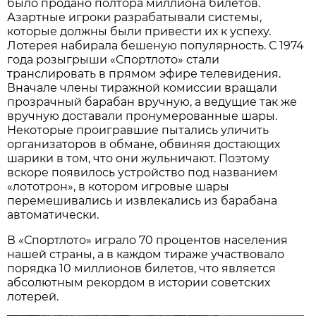
было продано полтора миллиона билетов.
Азартные игроки разрабатывали системы,
которые должны были привести их к успеху.
Лотерея набирала бешеную популярность. С 1974
года розыгрыши «Спортлото» стали
транслировать в прямом эфире телевидения.
Вначале члены тиражной комиссии вращали
прозрачный барабан вручную, а ведущие так же
вручную доставали пронумерованные шары.
Некоторые проигравшие пытались уличить
организаторов в обмане, обвиняя достающих
шарики в том, что они жульничают. Поэтому
вскоре появилось устройство под названием
«лототрон», в котором игровые шары
перемешивались и извлекались из барабана
автоматически.
В «Спортлото» играло 70 процентов населения
нашей страны, а в каждом тираже участвовало
порядка 10 миллионов билетов, что является
абсолютным рекордом в истории советских
лотерей.