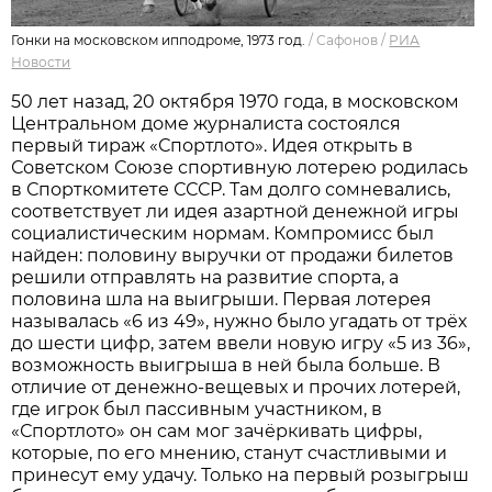
Гонки на московском ипподроме, 1973 год.
/
Сафонов
/
РИА
Новости
​50 лет назад, 20 октября 1970 года, в московском
Центральном доме журналиста состоялся
первый тираж «Спортлото». Идея открыть в
Советском Союзе спортивную лотерею родилась
в Спорткомитете СССР. Там долго сомневались,
соответствует ли идея азартной денежной игры
социалистическим нормам. Компромисс был
найден: половину выручки от продажи билетов
решили отправлять на развитие спорта, а
половина шла на выигрыши. Первая лотерея
называлась «6 из 49», нужно было угадать от трёх
до шести цифр, затем ввели новую игру «5 из 36»,
возможность выигрыша в ней была больше. В
отличие от денежно-вещевых и прочих лотерей,
где игрок был пассивным участником, в
«Спортлото» он сам мог зачёркивать цифры,
которые, по его мнению, станут счастливыми и
принесут ему удачу. Только на первый розыгрыш