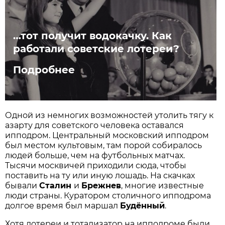
…тот получит водокачку. Как
работали советские лотереи?
Подробнее
Одной из немногих возможностей утолить тягу к
азарту для советского человека оставался
ипподром. Центральный московский ипподром
был местом культовым, там порой собиралось
людей больше, чем на футбольных матчах.
Тысячи москвичей приходили сюда, чтобы
поставить на ту или иную лошадь. На скачках
бывали
Сталин
и
Брежнев
, многие известные
люди страны. Куратором столичного ипподрома
долгое время был маршал
Будённый
.
Хотя лотереи и тотализатор на ипподроме были