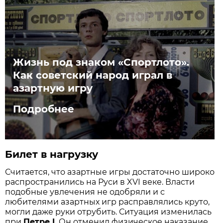
Жизнь под знаком «Спортлото».
Как советский народ играл в
азартную игру
Подробнее
Билет в нагрузку
Считается, что азартные игры достаточно широко
распространились на Руси в XVI веке. Власти
подобные увлечения не одобряли и с
любителями азартных игр расправлялись круто,
могли даже руки отрубить. Ситуация изменилась
при
Петре I.
Он отменил физическое наказание