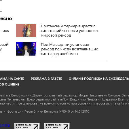
ресно
Британский фермер вырастил
вшись
гигантский чеснок и установил
мировой рекорд
овой
Пол Маккартни установил
у
рекорд по числу возглавивших
хит-парад альбомов
АМА НА САЙТЕ
РЕКЛАМА В ГАЗЕТЕ
ОНЛАЙН-ПОДПИСКА НА ЕЖЕНЕДЕЛЬ
ОБ ОШИБКЕ
акты в Белоруссии». Директор, главный редактор: Игорь Николаевич Соколов. Зам
на Тельтевская. Шеф-редактор сайта aif.by: Владимир Петрович Шарпило. Все п
о, частичное цитирование возможно только при условии гиперссылки на сайт www.
а информации Республики Беларусь №1040 от 14.01.2010