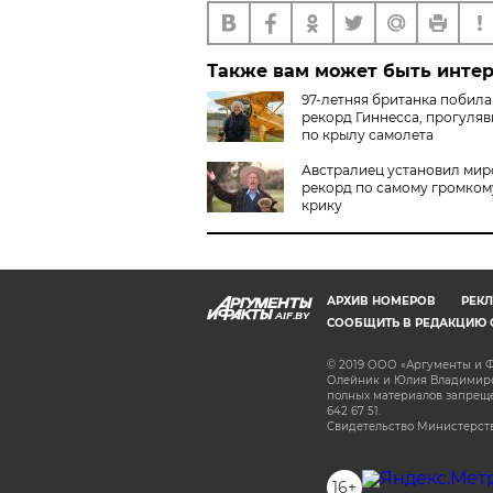
Также вам может быть инте
97-летняя британка побила
рекорд Гиннесса, прогуля
по крылу самолета
Австралиец установил мир
рекорд по самому громком
крику
АРХИВ НОМЕРОВ
РЕКЛ
AIF.BY
СООБЩИТЬ В РЕДАКЦИЮ 
© 2019 ООО «Аргументы и Ф
Олейник и Юлия Владимиров
полных материалов запрещен
642 67 51.
Свидетельство Министерств
16+