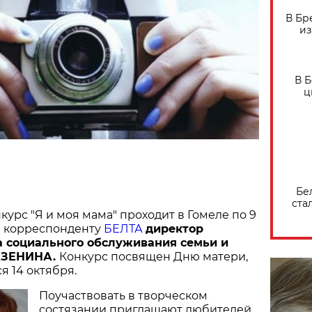
В Бр
из
В 
ц
Бе
ста
курс "Я и моя мама" проходит в Гомеле по 9
а корреспонденту
БЕЛТА
директор
а социального обслуживания семьи и
АЗЕНИНА.
Конкурс посвящен Дню матери,
я 14 октября.
Поучаствовать в творческом
состязании приглашают любителей