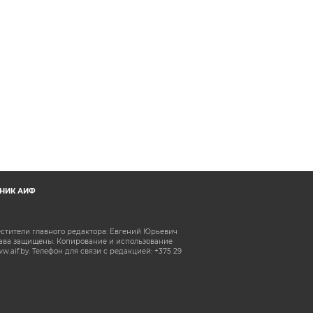
НИК АИФ
естители главного редактора: Евгений Юрьевич
рава защищены. Копирование и использование
aif.by. Телефон для связи с редакцией: +375 29