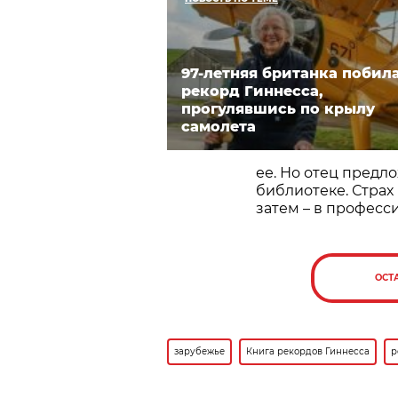
97-летняя британка побил
рекорд Гиннесса,
прогулявшись по крылу
самолета
ее. Но отец предл
библиотеке. Страх
затем – в професс
ОСТ
зарубежье
Книга рекордов Гиннесса
р