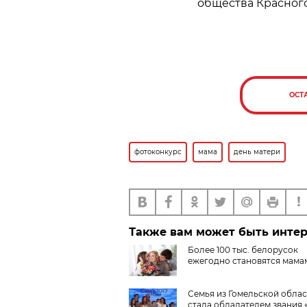
общества Красного
ОСТ
фотоконкурс
мама
день матери
Также вам может быть инте
Более 100 тыс. белорусок
ежегодно становятся мама
Семья из Гомельской обла
стала обладателем звания 