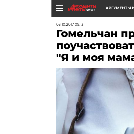
АРГУМЕНТЫ И
AIF.BY
03.10.2017 09:13
Гомельчан п
поучаствоват
"Я и моя мам