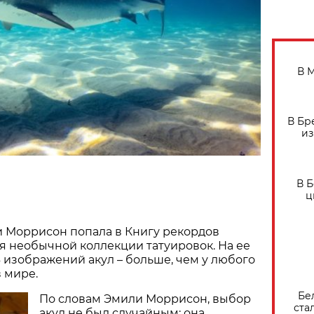
В 
В Бр
из
В 
ц
 Моррисон попала в Книгу рекордов
я необычной коллекции татуировок. На ее
6 изображений акул – больше, чем у любого
в мире.
Бе
По словам Эмили Моррисон, выбор
ста
акул не был случайным: она