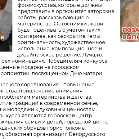
фотоискусства, которые должны
представить в оргкомитет авторские
работы, рассказывающие о
материнстве. Фотоснимки жюри
будет оценивать с учетом таких
критериев, как раскрытие темы,
ли
оригинальность, художественное
исполнение, композиционное и
дизайнерское решение. Лучших
 трех номинациях. Победителям конкурса
 ценные подарки на городском
роприятии, посвященном Дню матери.
рческого соревнования - повышение
инства, привлечение внимания
проблемам материнства и детства,
итие традиций в современной семье,
 и молодежи к духовным ценностям.
онкурса являются городской центр
живания семьи и детей, городской центр
жданских обрядов горисполкома,
я, областная организация Белорусского