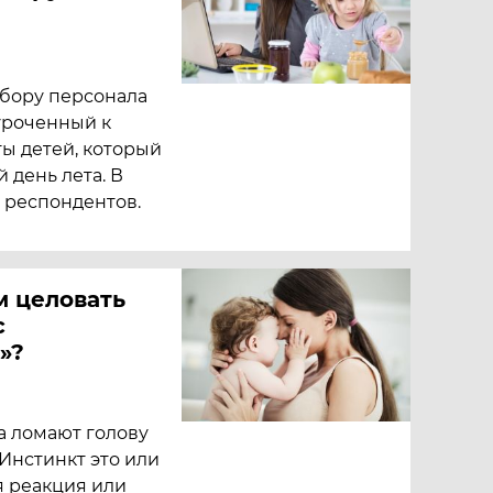
и
дбору персонала
иуроченный к
ы детей, который
 день лета. В
3 респондентов.
м целовать
с
»?
 ломают голову
 Инстинкт это или
я реакция или