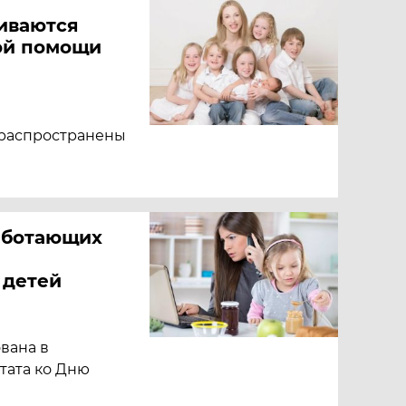
иваются
ой помощи
 распространены
работающих
 детей
вана в
тата ко Дню