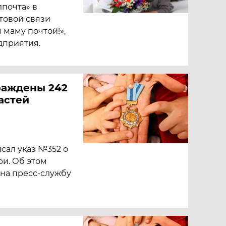
лпочта» в
товой связи
маму почтой!»,
дприятия.
раждены 242
астей
сал указ №352 о
и. Об этом
 на пресс-службу