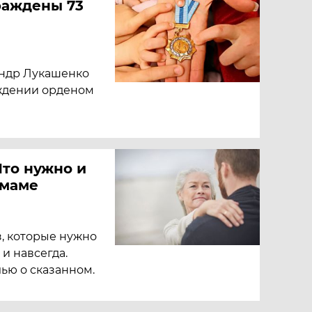
раждены 73
андр Лукашенко
аждении орденом
Что нужно и
 маме
, которые нужно
 и навсегда.
лью о сказанном.