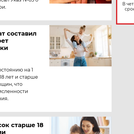
В че
ри.
сро
т составил
рет
ски
остоянию на 1
18 лет и старше
нщин, что
численности
ия.
сок старше 18
ми