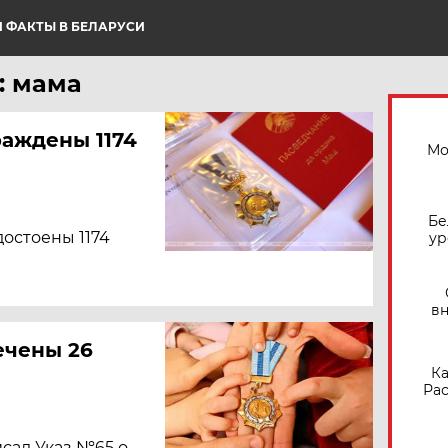
 ФАКТЫ В БЕЛАРУСИ
: мама
аждены 1174
Мо
Бе
достоены 1174
ур
вн
ечены 26
Ка
Рас
сал Указ №65 о