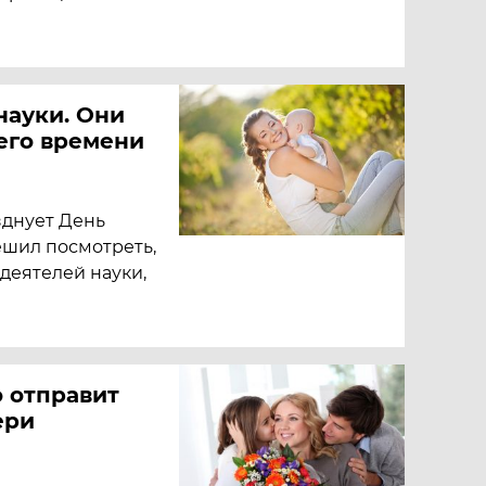
науки. Они
его времени
зднует День
ешил посмотреть,
деятелей науки,
о отправит
ери