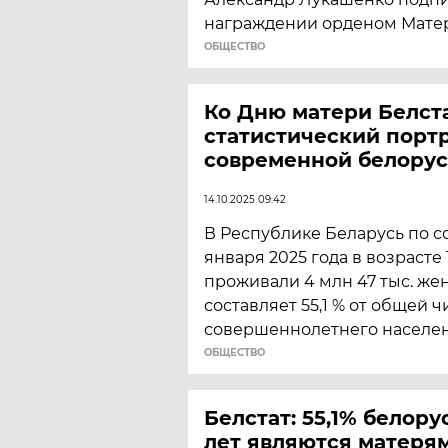
награждении орденом Мате
ОБЩЕСТВО
Ко Дню матери Белста
статистический порт
современной белору
14.10.2025 09:42
В Республике Беларусь по с
января 2025 года в возрасте 
проживали 4 млн 47 тыс. же
составляет 55,1 % от общей 
совершеннолетнего населен
ОБЩЕСТВО
Белстат: 55,1% белору
лет являются матеря