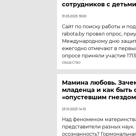
сотрудников c детьм
31.05.2025 19:00
Сайт по поиску работы и по
rabota.by провел опрос, пр
Международному дню защит
ежегодно отмечают в первый
опросе приняли участие 171
ОБЩЕСТВО
Мамина любовь. Заче
младенца и как быть 
«опустевшим гнездом
23.10.2023 14:10
Над феноменом материнства
представители разных наук.
осознанность? Гормональна