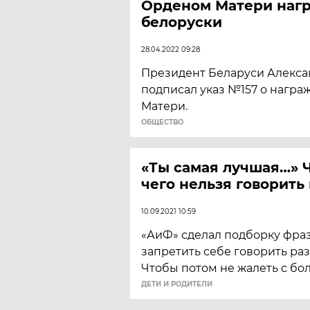
Орденом Матери наг
белоруски
28.04.2022 09:28
Президент Беларуси Алекс
подписал указ №157 о нагр
Матери.
ОБЩЕСТВО
«Ты самая лучшая…» 
чего нельзя говорить
10.09.2021 10:59
«АиФ» сделал подборку фраз
запретить себе говорить раз
Чтобы потом не жалеть с бо
ДЕТИ И РОДИТЕЛИ