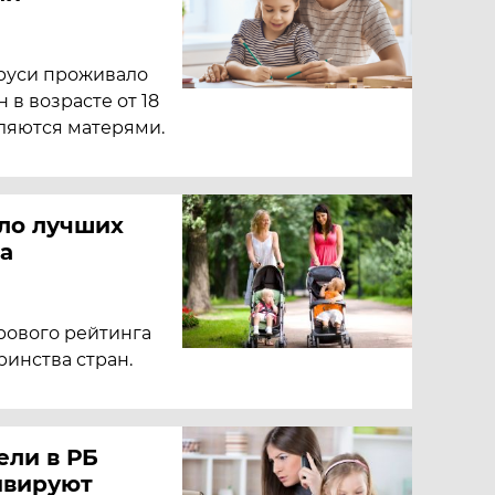
аруси проживало
в возрасте от 18
являются матерями.
сло лучших
а
ирового рейтинга
инства стран.
ели в РБ
ивируют