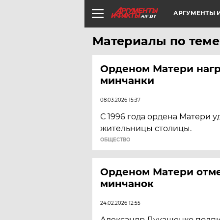
АРГУМЕНТЫ И
AIF.BY
Материалы по теме
Орденом Матери нагр
минчанки
08.03.2026 15:37
С 1996 года ордена Матери у
жительницы столицы.
ОБЩЕСТВО
Орденом Матери отм
минчанок
24.02.2026 12:55
Александр Лукашенко подпи