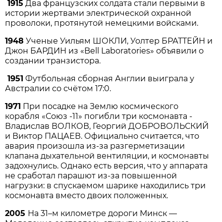
1915
Два французских солдата стали первыми в
истории жертвами электрической охранной
проволоки, протянутой немецкими войсками.
1948
Ученые Уильям ШОКЛИ, Уолтер БРАТТЕЙН и
Джон БАРДИН из «Bell Laboratories» объявили о
создании транзистора.
1951
Футбольная сборная Англии выиграла у
Австралии со счётом 17:0.
1971
При посадке на Землю космического
корабля «Союз -11» погибли три космонавта -
Владислав ВОЛКОВ, Георгий ДОБРОВОЛЬСКИЙ
и Виктор ПАЦАЕВ. Официально считается, что
авария произошла из-за разгерметизации
клапана дыхательной вентиляции, и космонавты
задохнулись. Однако есть версия, что у аппарата
не сработал парашют из-за повышенной
нагрузки: в спускаемом шарике находились три
космонавта вместо двоих положенных.
2005
На 31–м километре дороги Минск —