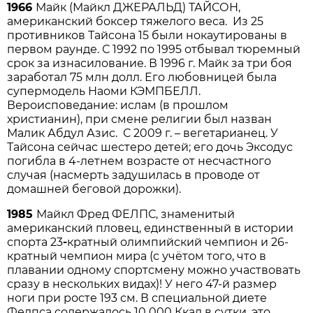
1966
Майк (Майкл ДЖЕРАЛЬД) ТАЙСОН,
американский боксер тяжелого веса. Из 25
противников Тайсона 15 были нокаутированы в
первом раунде. С 1992 по 1995 отбывал тюремный
срок за изнасилование. В 1996 г. Майк за три боя
заработал 75 млн долл. Его любовницей была
супермодель Наоми КЭМПБЕЛЛ.
Вероисповедание: ислам (в прошлом
христианин), при смене религии был назван
Малик Абдул Азис. С 2009 г. – вегетарианец. У
Тайсона сейчас шестеро детей; его дочь Эксодус
погибла в 4-летнем возрасте от несчастного
случая (насмерть задушилась в проводе от
домашней беговой дорожки).
1985
Майкл Фред ФЕЛПС, знаменитый
американский пловец, единственный в истории
спорта 23
-
кратный олимпийский чемпион и 26-
кратный чемпион мира (с учётом того, что в
плавании одному спортсмену можно участвовать
сразу в нескольких видах)! У него 47-й размер
ноги при росте 193 см. В специальной диете
Фелпса содержалось 10 000 Ккал в сутки, это