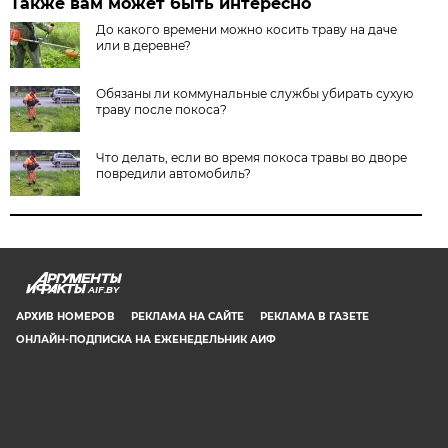
Также вам может быть интересно
До какого времени можно косить траву на даче
или в деревне?
Обязаны ли коммунальные службы убирать сухую
траву после покоса?
Что делать, если во время покоса травы во дворе
повредили автомобиль?
AIF.BY
АРХИВ НОМЕРОВ
РЕКЛАМА НА САЙТЕ
РЕКЛАМА В ГАЗЕТЕ
ОНЛАЙН-ПОДПИСКА НА ЕЖЕНЕДЕЛЬНИК АИФ
СООБЩИТЬ В РЕДАКЦИЮ ОБ ОШИБКЕ
© 2019 ООО «Аргументы и Факты в Белоруссии». Директор, главный
редактор: Игорь Николаевич Соколов. Заместители главного редактора:
Евгений Юрьевич Олейник и Юлия Владимировна Тельтевская. Шеф-