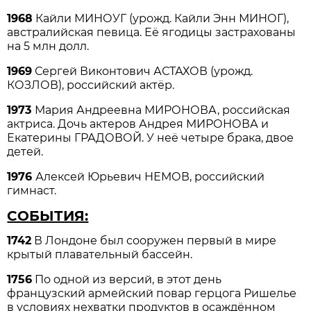
1968
Кайли МИНОУГ (урожд. Кайли Энн МИНОГ),
австралийская певица. Её ягодицы застрахованы
на 5 млн долл.
1969
Сергей Виконтович АСТАХОВ (урожд.
КОЗЛОВ), российский актёр.
1973
Мария Андреевна МИРОНОВА, российская
актриса. Дочь актеров Андрея МИРОНОВА и
Екатерины ГРАДОВОЙ. У неё четыре брака, двое
детей.
1976
Алексей Юрьевич НЕМОВ, российский
гимнаст.
СОБЫТИЯ:
1742
В Лондоне был сооружен первый в мире
крытый плавательный бассейн.
1756
По одной из версий, в этот день
французский армейский повар герцога Ришелье
в условиях нехватки продуктов в осаждённом