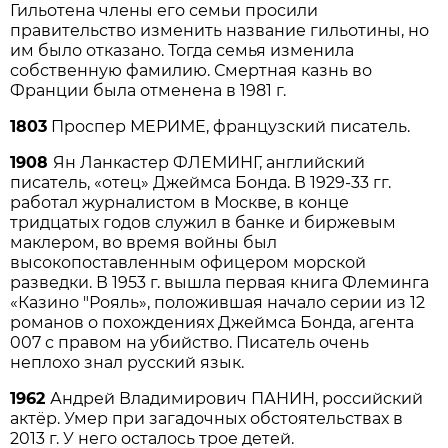
Гильотена члены его семьи просили
правительство изменить название гильотины, но
им было отказано. Тогда семья изменила
собственную фамилию. Смертная казнь во
Франции была отменена в 1981 г.
1803
Проспер МЕРИМЕ, французский писатель.
1908
Ян Ланкастер ФЛЕМИНГ, английский
писатель, «отец» Джеймса Бонда. В 1929-33 гг.
работал журналистом в Москве, в конце
тридцатых годов служил в банке и биржевым
маклером, во время войны был
высокопоставленным офицером морской
разведки. В 1953 г. вышла первая книга Флеминга
«Казино "Рояль», положившая начало серии из 12
романов о похождениях Джеймса Бонда, агента
007 с правом на убийство. Писатель очень
неплохо знал русский язык.
1962
Андрей Владимирович ПАНИН, российский
актёр. Умер при загадочных обстоятельствах в
2013 г. У него осталось трое детей.