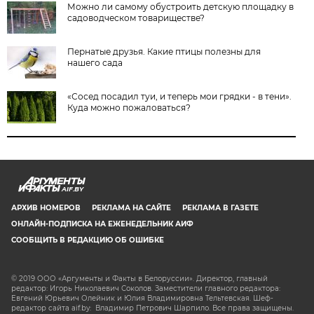
Можно ли самому обустроить детскую площадку в
садоводческом товариществе?
Пернатые друзья. Какие птицы полезны для
нашего сада
«Сосед посадил туи, и теперь мои грядки - в тени».
Куда можно пожаловаться?
AIF.BY
АРХИВ НОМЕРОВ
РЕКЛАМА НА САЙТЕ
РЕКЛАМА В ГАЗЕТЕ
ОНЛАЙН-ПОДПИСКА НА ЕЖЕНЕДЕЛЬНИК АИФ
СООБЩИТЬ В РЕДАКЦИЮ ОБ ОШИБКЕ
© 2019 ООО «Аргументы и Факты в Белоруссии». Директор, главный
редактор: Игорь Николаевич Соколов. Заместители главного редактора:
Евгений Юрьевич Олейник и Юлия Владимировна Тельтевская. Шеф-
редактор сайта aif.by: Владимир Петрович Шарпило. Все права защищены.