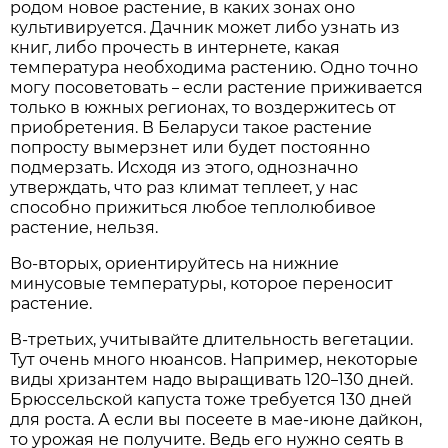
родом новое растение, в каких зонах оно
культивируется. Дачник может либо узнать из
книг, либо прочесть в интернете, какая
температура необходима растению. Одно точно
могу посоветовать
если растение приживается
–
только в южных регионах, то воздержитесь от
приобретения. В Беларуси такое растение
попросту вымерзнет или будет постоянно
подмерзать. Исходя из этого, однозначно
утверждать, что раз климат теплеет, у нас
способно прижиться любое теплолюбивое
растение, нельзя.
Во-вторых, ориентируйтесь на нижние
минусовые температуры, которое переносит
растение.
В-третьих, учитывайте длительность вегетации.
Тут очень много нюансов. Например, некоторые
виды хризантем надо выращивать 120
130 дней.
–
Брюссельской капуста тоже требуется 130 дней
для роста. А если вы посеете в мае-июне дайкон,
то урожая не получите. Ведь его нужно сеять в