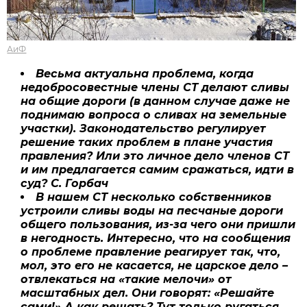
АиФ
Весьма актуальна проблема, когда
недобросовестные члены СТ делают сливы
на общие дороги (в данном случае даже не
поднимаю вопроса о сливах на земельные
участки). Законодательство регулирует
решение таких проблем в плане участия
правления? Или это личное дело членов СТ
и им предлагается самим сражаться, идти в
суд? С. Горбач
В нашем СТ несколько собственников
устроили сливы воды на песчаные дороги
общего пользования, из-за чего они пришли
в негодность. Интересно, что на сообщения
о проблеме правление реагирует так, что,
мол, это его не касается, не царское дело –
отвлекаться на «такие мелочи» от
масштабных дел. Они говорят: «Решайте
сами!» А как решать? Тут только ругаться,