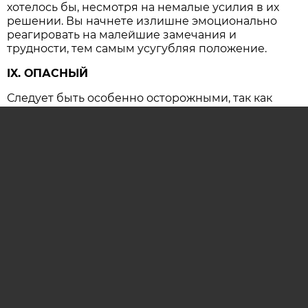
хотелось бы, несмотря на немалые усилия в их
решении. Вы начнете излишне эмоционально
реагировать на малейшие замечания и
трудности, тем самым усугубляя положение.
IX. ОПАСНЫЙ
Следует быть особенно осторожными, так как
резко возрастает вероятность несчастных
случаев и крупных конфликтов, имеющих
серьезные последствия.
ОСТАВИТЬ КОММЕНТАРИЙ (0)
гороскоп
гороскоп на сегодня
астропрогноз
гороскоп на каждый день