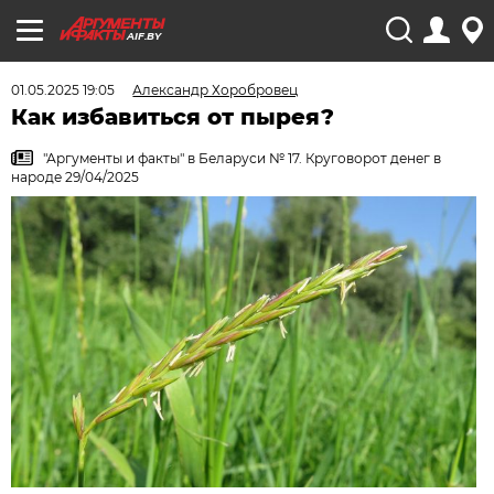
AIF.BY
01.05.2025 19:05
Александр Хоробровец
Как избавиться от пырея?
"Аргументы и факты" в Беларуси № 17. Круговорот денег в
народе 29/04/2025