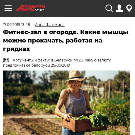
AIF.BY
17.06.2019 13:48
Анна Шатохина
Фитнес-зал в огороде. Какие мышцы
можно прокачать, работая на
грядках
"Аргументы и факты" в Беларуси № 26. Какую валюту
предпочитают белорусы 25/06/2019