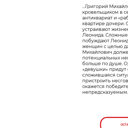
…Григорий Михайл
кровельщиком в се
антиквариат и «ра
квартире дочери. С
устраивают жизне
Леонида. Сложные
побуждают Леонид
женщин с целью д
Михайлович долже
потенциальных нев
больше по душе. О
«девушки» придут
сложившаяся ситу
пристроить несго
окажется победите
непредсказуемым
ОСТ