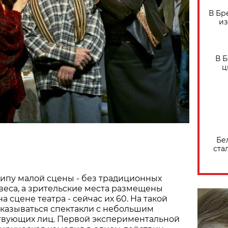
В Бр
из
В 
ц
Бе
ста
типу малой сцены - без традиционных
веса, а зрительские места размещены
 сцене театра - сейчас их 60. На такой
оказываться спектакли с небольшим
твующих лиц. Первой экспериментальной