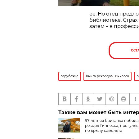
ее. Но отец предл
библиотеке. Страх
затем – в професс
ОСТ
зарубежье
Книга рекордов Гиннесса
р
Также вам может быть инте
97-летняя британка побила
рекорд Гиннесса, прогуля
по крылу самолета