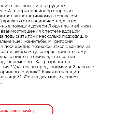
ович всю свою жизнь трудился
ле. А теперь пенсионер сторожит
ботает автоответчиком» в городской
тарика тяготит одиночество, его не
нные позиции дочери Людмилы и её мужа
 взаимоотношения с тестем-вдовцом
а подыскать тому несколько подходящих
альнейшей женитьбы. И Григорий
н поочередно познакомиться с каждой из
ест и выбрать ту, которая придется ему
днако никто не ожидал, что все три
 одновременно… Как разрешится
ация? Удастся ли предприимчивой парочке
ворчивого старика? Какая из женщин
льницей?.. Финал для многих станет
…
АВИТЬ КОММЕНТАРИЙ (0)