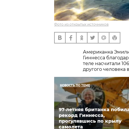
Фото из открытых источников
Американка Эмили
Гиннесса благодар
теле насчитали 10
другого человека 
НОВОСТЬ ПО ТЕМЕ
97-летняя британка побил
рекорд Гиннесса,
прогулявшись по крылу
самолета