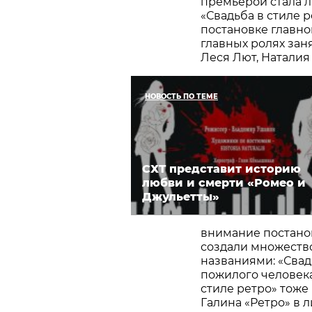
премьерой стала 
«Свадьба в стиле 
постановке главно
главных ролях зан
Леся Лют, Наталия 
НОВОСТЬ ПО ТЕМЕ
СХТ представит историю
любви и смерти «Ромео и
Джульетты»
внимание постано
создали множеств
названиями: «Свадь
пожилого человека
стиле ретро» тоже
Галина «Ретро» в 