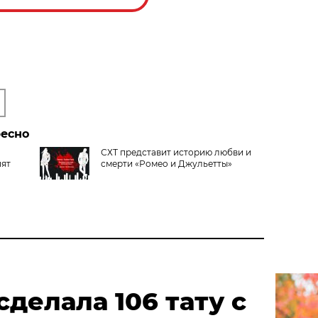
ресно
СХТ представит историю любви и
пят
смерти «Ромео и Джульетты»
делала 106 тату с