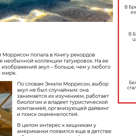
В Бр
из
В 
ц
 Моррисон попала в Книгу рекордов
я необычной коллекции татуировок. На ее
6 изображений акул – больше, чем у любого
в мире.
Бе
По словам Эмили Моррисон, выбор
ста
акул не был случайным: она
занимается их изучением, работает
биологом и владеет туристической
компанией, организующей дайвинг
и поиск окаменелостей.
а
В целом интерес к хищникам у
американки появился еще в детстве: