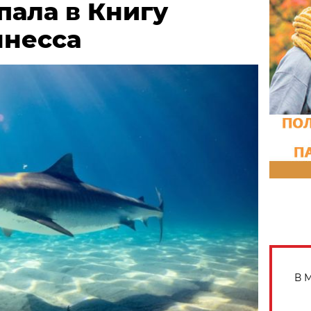
пала в Книгу
ннесса
В 