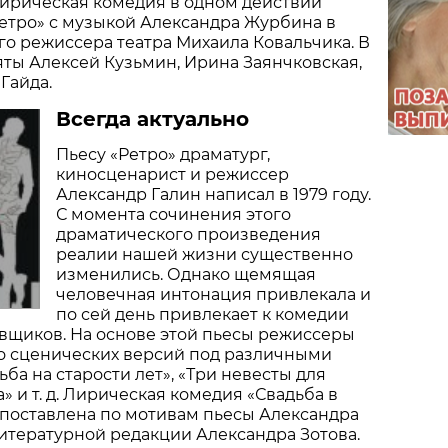
лирическая комедия в одном действии
ретро» с музыкой Александра Журбина в
го режиссера театра Михаила Ковальчика. В
яты Алексей Кузьмин, Ирина Заянчковская,
Гайда.
Всегда актуально
Пьесу «Ретро» драматург,
киносценарист и режиссер
Александр Галин написал в 1979 году.
С момента сочинения этого
драматического произведения
реалии нашей жизни существенно
изменились. Однако щемящая
человечная интонация привлекала и
по сей день привлекает к комедии
вщиков. На основе этой пьесы режиссеры
о сценических версий под различными
ба на старости лет», «Три невесты для
» и т. д. Лирическая комедия «Свадьба в
 поставлена по мотивам пьесы Александра
литературной редакции Александра Зотова.