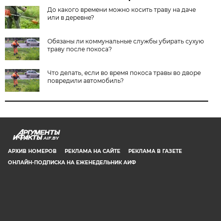
До какого времени можно косить траву на даче
или в деревне?
Обязаны ли коммунальные службы убирать сухую
траву после покоса?
Что делать, если во время покоса травы во дворе
повредили автомобиль?
AIF.BY
АРХИВ НОМЕРОВ
РЕКЛАМА НА САЙТЕ
РЕКЛАМА В ГАЗЕТЕ
ОНЛАЙН-ПОДПИСКА НА ЕЖЕНЕДЕЛЬНИК АИФ
СООБЩИТЬ В РЕДАКЦИЮ ОБ ОШИБКЕ
© 2019 ООО «Аргументы и Факты в Белоруссии». Директор, главный
редактор: Игорь Николаевич Соколов. Заместители главного редактора:
Евгений Юрьевич Олейник и Юлия Владимировна Тельтевская. Шеф-