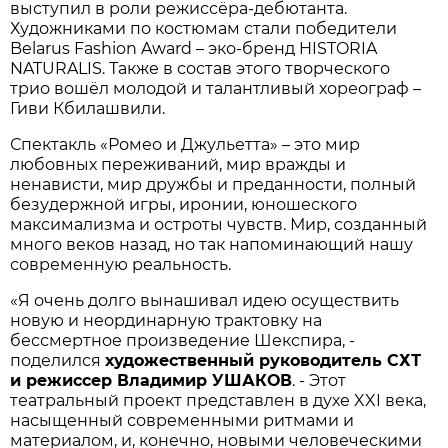
выступил в роли режиссёра-дебютанта.
Художниками по костюмам стали победители
Belarus Fashion Award – эко-бренд HISTORIA
NATURALIS. Также в состав этого творческого
трио вошёл молодой и талантливый хореограф –
Гиви Кбилашвили.
Спектакль «Ромео и Джульетта» – это мир
любовных переживаний, мир вражды и
ненависти, мир дружбы и преданности, полный
безудержной игры, иронии, юношеского
максимализма и остроты чувств. Мир, созданный
много веков назад, но так напоминающий нашу
современную реальность.
«Я очень долго вынашивал идею осуществить
новую и неординарную трактовку на
бессмертное произведение Шекспира, -
поделился
художественный руководитель СХТ
и режиссер Владимир УШАКОВ
. - Этот
театральный проект представлен в духе XXI века,
насыщенный современными ритмами и
материалом, и, конечно, новыми человеческими