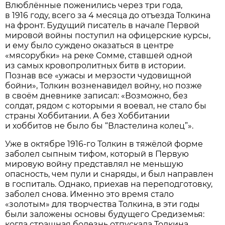
Влюблённые поженились через три года,
в 1916 году, всего за 4 месяца до отъезда Толкина
на фронт. Будущий писатель в начале Первой
мировой войны поступил на офицерские курсы,
и ему было суждено оказаться в центре
«мясорубки» на реке Сомме, ставшей одной
из самых кровопролитных битв в истории.
Познав все «ужасы и мерзости чудовищной
бойни», Толкин возненавидел войну, но позже
в своём дневнике записал: «Возможно, без
солдат, рядом с которыми я воевал, не стало бы
страны Хоббитании. А без Хоббитании
и хоббитов не было бы “Властелина колец”».
Уже в октябре 1916-го Толкин в тяжёлой форме
заболел сыпным тифом, который в Первую
мировую войну представлял не меньшую
опасность, чем пули и снаряды, и был направлен
в госпиталь. Однако, приехав на переподготовку,
заболел снова. Именно это время стало
«золотым» для творчества Толкина, в эти годы
были заложены основы будущего Средиземья:
когда страшная болезнь отпускала Толкина,