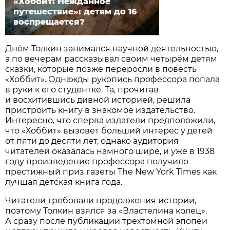
«Хоббит: Нежданное
путешествие»: детям до 16
воспрещается?
Днём Толкин занимался научной деятельностью,
а по вечерам рассказывал своим четырём детям
сказки, которые позже переросли в повесть
«Хоббит». Однажды рукопись профессора попала
в руки к его студентке. Та, прочитав
и восхитившись дивной историей, решила
пристроить книгу в знакомое издательство.
Интересно, что сперва издатели предположили,
что «Хоббит» вызовет больший интерес у детей
от пяти до десяти лет, однако аудитория
читателей оказалась намного шире, и уже в 1938
году произведение профессора получило
престижный приз газеты The New York Times как
лучшая детская книга года.
Читатели требовали продолжения истории,
поэтому Толкин взялся за «Властелина колец».
А сразу после публикации трёхтомной эпопеи