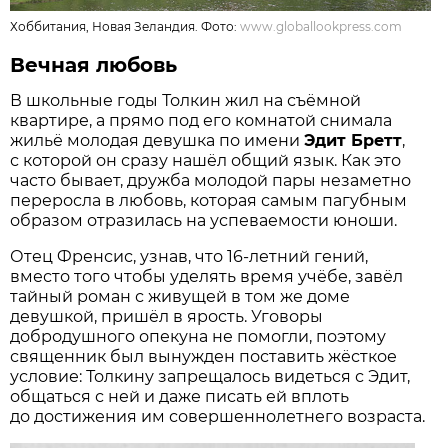
Хоббитания, Новая Зеландия. Фото:
www.globallookpress.com
Вечная любовь
В школьные годы Толкин жил на съёмной
квартире, а прямо под его комнатой снимала
жильё молодая девушка по имени
Эдит Бретт
,
с которой он сразу нашёл общий язык. Как это
часто бывает, дружба молодой пары незаметно
переросла в любовь, которая самым пагубным
образом отразилась на успеваемости юноши.
Отец Френсис, узнав, что 16-летний гений,
вместо того чтобы уделять время учёбе, завёл
тайный роман с живущей в том же доме
девушкой, пришёл в ярость. Уговоры
добродушного опекуна не помогли, поэтому
священник был вынужден поставить жёсткое
условие: Толкину запрещалось видеться с Эдит,
общаться с ней и даже писать ей вплоть
до достижения им совершеннолетнего возраста.