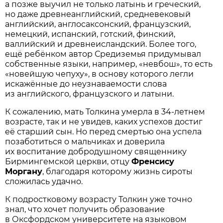
а позже выучил не только латынь и греческий,
но даже древнеанглийский, средневековый
английский, англосаксонский, французский,
немецкий, испанский, готский, финский,
валлийский и древнеисландский. Более того,
ещё ребёнком автор Средиземья придумывал
собственные языки, например, «невбош», то есть
«новейшую чепуху», в основу которого легли
искажённые до неузнаваемости слова
из английского, французского и латыни.
К сожалению, мать Толкина умерла в 34-летнем
возрасте, так и не увидев, каких успехов достиг
её старший сын. Но перед смертью она успела
позаботиться о мальчиках и доверила
их воспитание добродушному священнику
Бирмингемской церкви, отцу
Френсису
Моргану
, благодаря которому жизнь сироты
сложилась удачно.
К подростковому возрасту Толкин уже точно
знал, что хочет получить образование
в Оксфордском университете на языковом