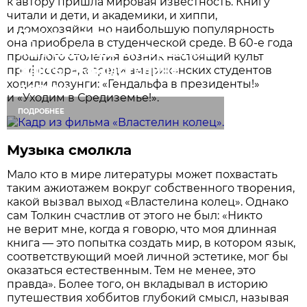
к автору пришла мировая известность. Книгу
читали и дети, и академики, и хиппи,
и домохозяйки, но наибольшую популярность
Орки, хиппи и
она приобрела в студенческой среде. В 60-е года
лингвистика: интересные
прошлого столетия возник настоящий культ
факты о «Властелине
профессора, а среди американских студентов
ходили лозунги: «Гендальфа в президенты!»
колец»
и «Уходим в Средиземье!».
ПОДРОБНЕЕ
Музыка смолкла
Мало кто в мире литературы может похвастать
таким ажиотажем вокруг собственного творения,
какой вызвал выход «Властелина колец». Однако
сам Толкин счастлив от этого не был: «Никто
не верит мне, когда я говорю, что моя длинная
книга — это попытка создать мир, в котором язык,
соответствующий моей личной эстетике, мог бы
оказаться естественным. Тем не менее, это
правда». Более того, он вкладывал в историю
путешествия хоббитов глубокий смысл, называя