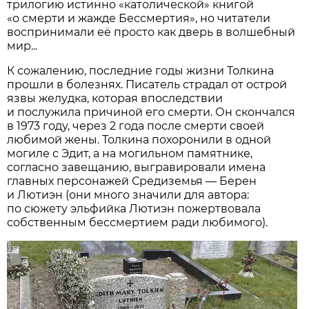
трилогию истинно «католической» книгой
«о смерти и жажде Бессмертия», но читатели
воспринимали её просто как дверь в волшебный
мир...
К сожалению, последние годы жизни Толкина
прошли в болезнях. Писатель страдал от острой
язвы желудка, которая впоследствии
и послужила причиной его смерти. Он скончался
в 1973 году, через 2 года после смерти своей
любимой жены. Толкина похоронили в одной
могиле с Эдит, а на могильном памятнике,
согласно завещанию, выгравировали имена
главных персонажей Средиземья — Берен
и Лютиэн (они много значили для автора:
по сюжету эльфийка Лютиэн пожертвовала
собственным бессмертием ради любимого).