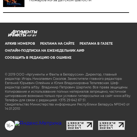
AIF.BY
АРХИВ НОМЕРОВ
РЕКЛАМА НА САЙТЕ
РЕКЛАМА В ГАЗЕТЕ
ОНЛАЙН-ПОДПИСКА НА ЕЖЕНЕДЕЛЬНИК АИФ
СООБЩИТЬ В РЕДАКЦИЮ ОБ ОШИБКЕ
© 2019 ООО «Аргументы и Факты в Белоруссии». Директор, главный
редактор: Игорь Николаевич Соколов. Заместители главного редактора:
Евгений Юрьевич Олейник и Юлия Владимировна Тельтевская. Шеф-
редактор сайта aif.by: Владимир Петрович Шарпило. Все права защищены.
Копирование и использование полных материалов запрещено, частичное
цитирование возможно только при условии гиперссылки на сайт www.aif.by.
Телефон для связи с редакцией: +375 29 642 67 51.
Свидетельство Министерства информации Республики Беларусь №1040 от
14.01.2010
16+