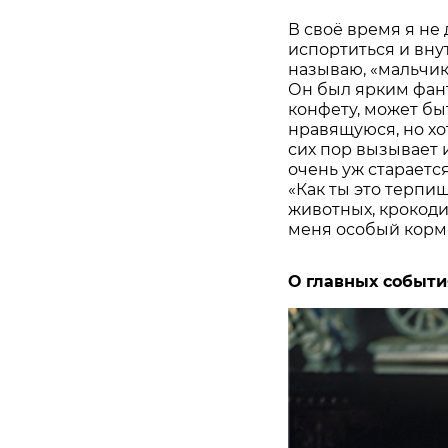
В своё время я не
испортиться и внут
называю, «мальчик-
Он был ярким фант
конфету, может бы
нравящуюся, но хо
сих пор вызывает и
очень уж стараетс
«Как ты это терпи
животных, крокоди
меня особый корм 
О главных события