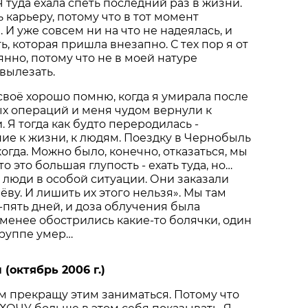
Я туда ехала спеть последний раз в жизни.
 карьеру, потому что в тот момент
 И уже совсем ни на что не надеялась, и
, которая пришла внезапно. С тех пор я от
янно, потому что не в моей натуре
вылезать.
воё хорошо помню, когда я умирала после
ых операций и меня чудом вернули к
 Я тогда как будто переродилась -
е к жизни, к людям. Поездку в Чернобыль
огда. Можно было, конечно, отказаться, мы
о это большая глупость - ехать туда, но…
м люди в особой ситуации. Они заказали
ёву. И лишить их этого нельзя». Мы там
-пять дней, и доза облучения была
 менее обострились какие-то болячки, один
группе умер…
 (октябрь 2006 г.)
м прекращу этим заниматься. Потому что