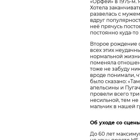
«Орфей» в 1975-м. 
Хотела заканчивать
развелась с мужем.
вдруг популярность
неё прячусь посто
постоянно куда-то 
Второе рождение с
всех этих неудачн
нормальной жизни.
поменяла отношени
тоже не забуду ник
вроде понимали, чт
было сказано: «Та
апельсины и Пугач
провели всего три
несильной, тем не
мальчик в нашей 
Об уходе со сцены
До 60 лет максиму