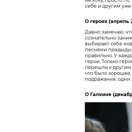
не хочу, просто НЕ
себе и другим уже 
О героях (апрель 2
Давно замечаю, чт
сознательно заниж
выбирает себе нов
песнями предыдуще
правильно. У кажд
герои. Только гер
перешли к другим 
что было хорошее.
подражания, одни
О Галкине (декабрь