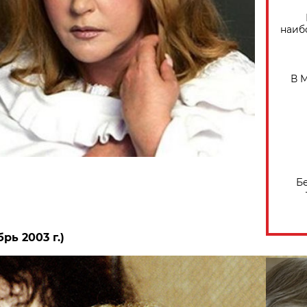
наиб
В 
Б
рь 2003 г.)