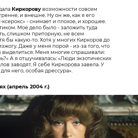
 дала
Киркорову
возможности совсем
ренне, и внешне. Ну он же, как я его
ксерокс» - снимает и плохое, и хорошее.
иком. Моё дело было - заложить туда
ть, слишком приторную, не всем
тя бы какую-то. Хотя у многих Киркоров до
зжогу. Даже у меня порой - из-за того, что
я выделиться. Меня многие спрашивали:
шь?» А я отшучивалась: «Люди экзотических
лов заводят. Я себе Киркорова завела. У
для него, особая дрессура».
х (апрель 2004 г.)