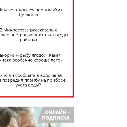
Минске открылся первый «Хит!
Дисконт»
В Минлесхозе рассказали о
олее пострадавших от непогоды
районах
акормим рыбу ягодой! Какая
живка особенно хороша летом
жно ли сообщать в водоканал,
и повредил пломбу на приборе
учета воды?