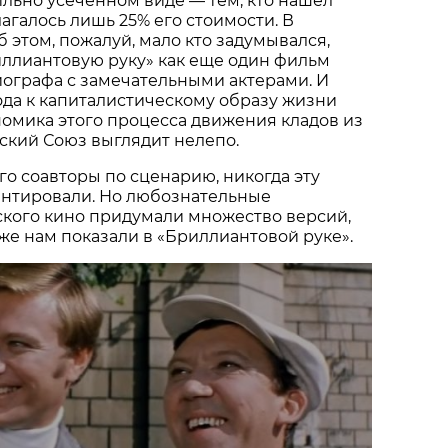
сильно усеченном виде — тем, кто нашел
лагалось лишь 25% его стоимости. В
б этом, пожалуй, мало кто задумывался,
ллиантовую руку» как еще один фильм
ографа с замечательными актерами. И
да к капиталистическому образу жизни
ономика этого процесса движения кладов из
ский Союз выглядит нелепо.
его соавторы по сценарию, никогда эту
ентировали. Но любознательные
ского кино придумали множество версий,
же нам показали в «Бриллиантовой руке».