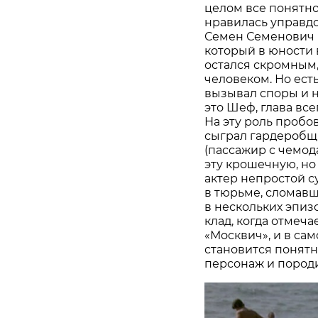
целом все понятно
нравилась управд
Семен Семенович 
который в юности 
остался скромным
человеком. Но ест
вызывал споры и н
это Шеф, глава вс
На эту роль пробо
сыграл гардеробщи
(пассажир с чемод
эту крошечную, н
актер непростой су
в тюрьме, сломавш
в нескольких эпиз
клад, когда отмеч
«Москвич», и в са
становится понятно
персонаж и породи