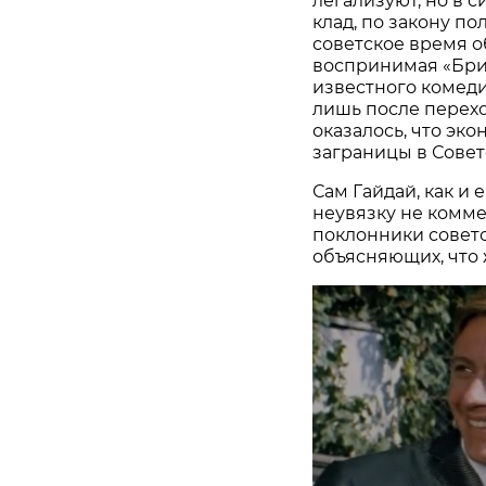
легализуют, но в 
клад, по закону по
советское время о
воспринимая «Бри
известного комеди
лишь после перехо
оказалось, что эк
заграницы в Совет
Сам Гайдай, как и 
неувязку не комм
поклонники совет
объясняющих, что 