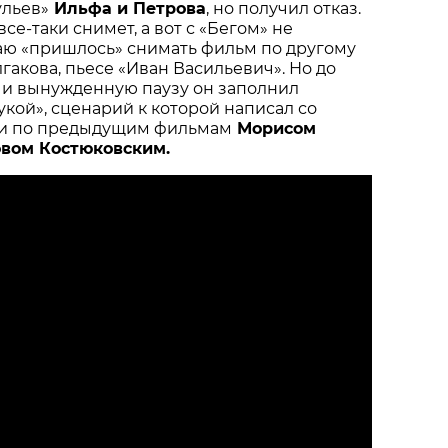
ульев»
Ильфа и Петрова
, но получил отказ.
все-таки снимет, а вот с «Бегом» не
аю «пришлось» снимать фильм по другому
акова, пьесе «Иван Васильевич». Но до
, и вынужденную паузу он заполнил
кой», сценарий к которой написал со
ми по предыдущим фильмам
Морисом
вом Костюковским.