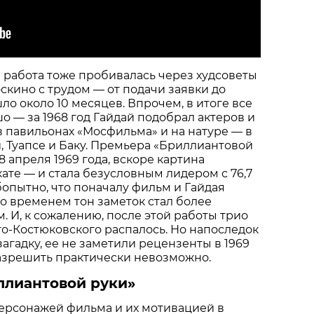
та работа тоже пробивалась через худсоветы
оскино с трудом — от подачи заявки до
о около 10 месяцев. Впрочем, в итоге все
о — за 1968 год Гайдай подобрал актеров и
в павильонах «Мосфильма» и на натуре — в
, Туапсе и Баку. Премьера «Бриллиантовой
8 апреля 1969 года, вскоре картина
кате — и стала безусловным лидером с 76,7
опытно, что поначалу фильм и Гайдая
со временем тон заметок стал более
 И, к сожалению, после этой работы трио
о-Костюковского распалось. Но напоследок
загадку, ее не заметили рецензенты в 1969
 разрешить практически невозможно.
ллиантовой руки»
ерсонажей фильма и их мотивацией в