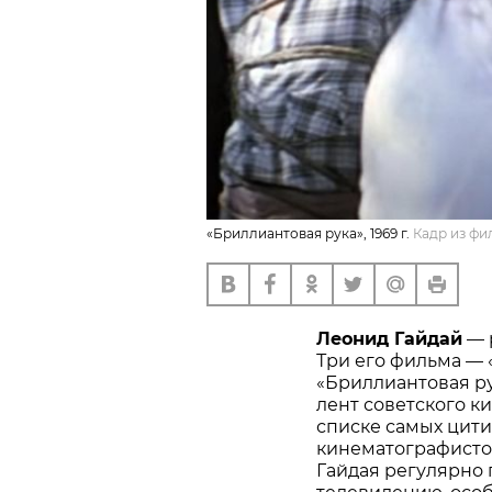
«Бриллиантовая рука», 1969 г.
Кадр из фи
Леонид Гайдай
— 
Три его фильма — 
«Бриллиантовая ру
лент советского к
списке самых цити
кинематографистов
Гайдая регулярно