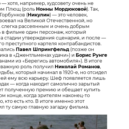
 — хотя, например, худсовету очень не
ом Плющ (роль
Нонны Мордюковой
). Так,
Горбунков (
Никулин
) — это человек,
воевал на Великой Отечественной, но
, слегка рассеянным и очень добрым
ь в фильме один персонаж, который
а стадии утверждения сценария, и после —
его преступного картеля контрабандистов.
вались
Павел Шпрингфельд
(позже он
ка в «Джентльменах удачи») и
Борис Рунге
анами из «Берегись автомобиля»). В итоге
о важную роль получил
Николай Романов
,
дьбы, который начинал в 1920-е, но отсидел
ей ему всю карьеру. Шеф появляется лишь
одах — когда находит самолично зарытый
ает полученную премию и обещает купить
мом конце, когда зрителям наконец-то
, кто есть кто. В итоге именно этот
л ту самую главную загадку фильма.