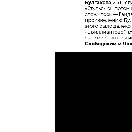
Булгакова
и «12 ст
«Стулья» он потом 
сложилось — Гайд
произведению Булг
этого было далеко
«Бриллиантовой ру
своими соавтора
Слободским и Яко