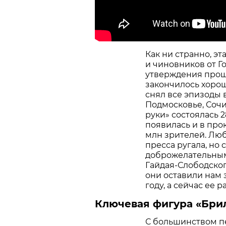
Как ни странно, э
и чиновников от Г
утверждения прошл
закончилось хорош
снял все эпизоды 
Подмосковье, Сочи
руки» состоялась 2
появилась и в про
млн зрителей. Люб
пресса ругала, но 
доброжелательным.
Гайдая-Слободског
они оставили нам 
году, а сейчас ее
Ключевая фигура «Бри
С большинством п