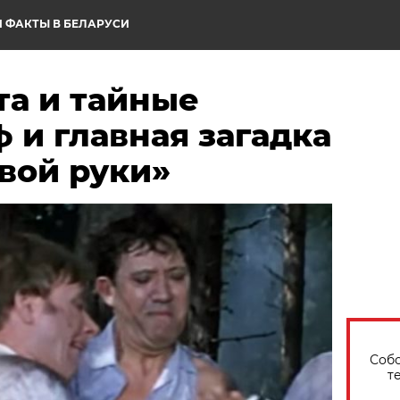
 ФАКТЫ В БЕЛАРУСИ
та и тайные
 и главная загадка
вой руки»
Собо
т