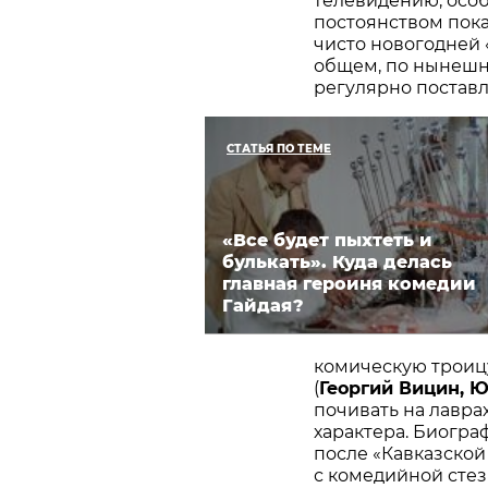
телевидению, особ
постоянством пок
чисто новогодней
общем, по нынешн
регулярно поставл
СТАТЬЯ ПО ТЕМЕ
«Все будет пыхтеть и
булькать». Куда делась
главная героиня комедии
Гайдая?
комическую троицу
(
Георгий Вицин, 
почивать на лавра
характера. Биогра
после «Кавказско
с комедийной стез