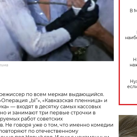
В 
наиб
Н
на
льма
Ну
есл
режиссер по всем меркам выдающийся.
«Операция „Ы“», «Кавказская пленница» и
ка» — входят в десятку самых кассовых
ино и занимают три первые строчки в
руемых работ советских
. Не говоря уже о том, что именно комедии
 повторяют по отечественному