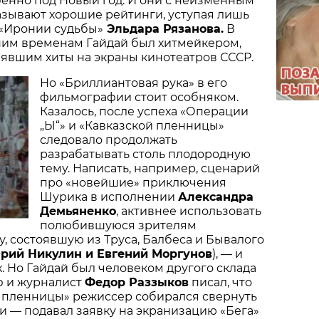
енно под Новый год. И они с неизменным
азывают хорошие рейтинги, уступая лишь
 «Иронии судьбы»
Эльдара Рязанова.
В
им временам Гайдай был хитмейкером,
явшим хиты на экраны кинотеатров СССР.
Но «Бриллиантовая рука» в его
фильмографии стоит особняком.
Казалось, после успеха «Операции
„Ы“» и «Кавказской пленницы»
следовало продолжать
разрабатывать столь плодородную
тему. Написать, например, сценарий
про «новейшие» приключения
Шурика в исполнении
Александра
Демьяненко
, активнее использовать
полюбившуюся зрителям
, состоявшую из Труса, Балбеса и Бывалого
Юрий Никулин и Евгений Моргунов
), — и
х. Но Гайдай был человеком другого склада
ф и журналист
Федор Раззыков
писал, что
й пленницы» режиссер собирался свернуть
и — подавал заявку на экранизацию «Бега»