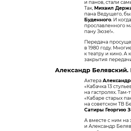
и панов, стали са
Так,
Михаил Держ
пана Ведущего, бы
Буденного
. И ког
прославленного м
пану Зюзе!».
Передача просущес
в 1980 году. Многи
к театру и кино. А
закрытия передачи,
Александр Белявский.
Актера
Александр
«Кабачка 13 стуль
на гастролях. Там
«Кабаре старых па
на советском ТВ 
Сатиры Георгию З
А вместе с ним на
и Александр Беляв