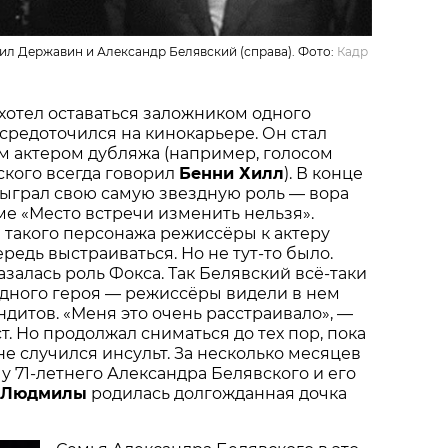
ил Державин и Александр Белявский (справа). Фото:
Кадр
хотел оставаться заложником одного
осредоточился на кинокарьере. Он стал
 актером дубляжа (например, голосом
ского всегда говорил
Бенни Хилл
). В конце
сыграл свою самую звездную роль — вора
е «Место встречи изменить нельзя».
е такого персонажа режиссёры к актеру
редь выстраиваться. Но не тут-то было.
залась роль Фокса. Так Белявский всё-таки
одного героя — режиссёры видели в нем
дитов. «Меня это очень расстраивало», —
т. Но продолжал сниматься до тех пор, пока
 не случился инсульт. За несколько месяцев
 у 71-летнего Александра Белявского и его
Людмилы
родилась долгожданная дочка