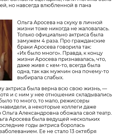
й, но навсегда влюбленной в пана
Ольга Аросева на скуку в личной
жизни тоже никогда не жаловалась.
Только официально актриса была
замужем 4 раза. Про гражданские
браки Аросева говорила так:
«Их было много». Правда, к концу
жизни Аросева признавалась, что,
даже живя с кем-то, всегда была
з
одна, так как мужчин она почему-то
выбирала слабых.
у актриса была верна всю свою жизнь, —
 Хотя и с ним у нее отношения складывались
было то много, то мало, режиссеры
ненавидели, а некоторые коллеги даже
о Ольга Александровна обожала свой театр.
ьга Аросева была ведущей нескольких
оследние годы актриса боролась
заболеванием. Ее не стало 13 октября