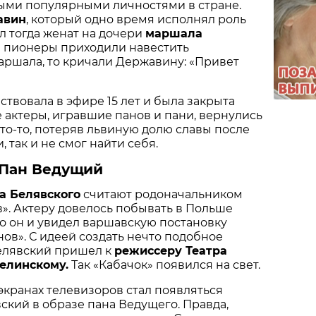
мыми популярными личностями в стране.
авин
, который одно время исполнял роль
л тогда женат на дочери
маршала
да пионеры приходили навестить
аршала, то кричали Державину: «Привет
твовала в эфире 15 лет и была закрыта
е актеры, игравшие панов и пани, вернулись
 кто-то, потеряв львиную долю славы после
 так и не смог найти себя.
 Пан Ведущий
а Белявского
считают родоначальником
ев». Актеру довелось побывать в Польше
-то он и увидел варшавскую постановку
нов». С идеей создать нечто подобное
Белявский пришел к
режиссеру Театра
елинскому.
Так «Кабачок» появился на свет.
 экранах телевизоров стал появляться
ский в образе пана Ведущего. Правда,