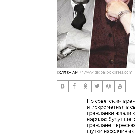
Коллаж АиФ
/
www.globallookpress.com
По советским вре
и искрометная в с
гражданки ждали к
нарядах будут щег
граждане пересказ
шутки находчивых 