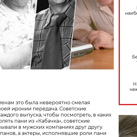
наиб
Б
Н
на
менам это была невероятно смелая
воей иронии передача. Советские
аждого выпуска, чтобы посмотреть, в каких
олять пани из «Кабачка», советские
ывали в мужских компаниях друг другу
панов, а актеры, исполнявшие роли пани