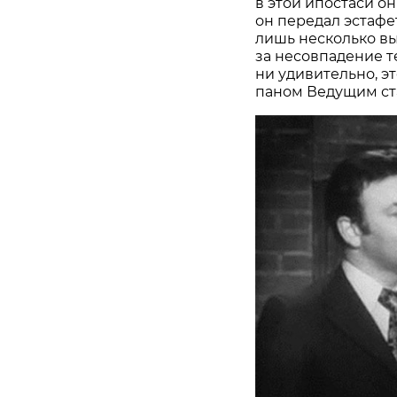
в этой ипостаси о
он передал эстаф
лишь несколько вы
за несовпадение т
ни удивительно, эт
паном Ведущим ст