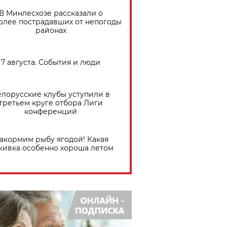
В Минлесхозе рассказали о
олее пострадавших от непогоды
районах
7 августа. События и люди
елорусские клубы уступили в
третьем круге отбора Лиги
конференций
акормим рыбу ягодой! Какая
живка особенно хороша летом