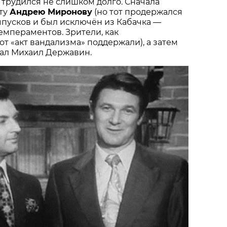
н трудился не слишком долго. Сначала
ету
Андрею Миронову
(но тот продержался
пусков и был исключён из Кабачка —
емпераментов. Зрители, как
от «акт вандализма» поддержали), а затем
ал Михаил Державин.