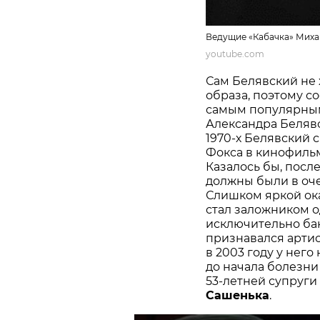
Ведущие «Кабачка» Миха
youtube.com
Сам Белявский не 
образа, поэтому с
самым популярным
Александра Беляв
1970-х Белявский 
Фокса в кинофильм
Казалось бы, посл
должны были в оче
Слишком яркой ока
стал заложником 
исключительно бан
признавался артис
в 2003 году у него
до начала болезни
53-летней супруги
Сашенька
.