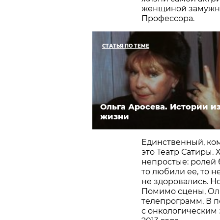
женщиной замужне
Профессора.
СТАТЬЯ ПО ТЕМЕ
Ольга Аросева. Истории и
жизни
Единственный, ком
это Театр Сатиры.
непростые: ролей 
то любили ее, то 
не здоровались. Н
Помимо сцены, Ол
телепрограмм. В п
с онкологическим 