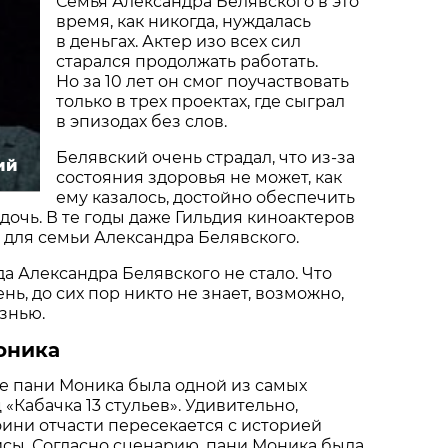
Семья Александра Белявского в это
время, как никогда, нуждалась
в деньгах. Актер изо всех сил
старался продолжать работать.
Но за 10 лет он смог поучаствовать
только в трех проектах, где сыграл
в эпизодах без слов.
Белявский очень страдал, что из-за
ий
состояния здоровья не может, как
ему казалось, достойно обеспечить
дочь. В те годы даже Гильдия киноактеров
 для семьи Александра Белявского.
да Александра Белявского не стало. Что
нь, до сих пор никто не знает, возможно,
изнью.
оника
е пани Моника была одной из самых
«Кабачка 13 стульев». Удивительно,
оини отчасти пересекается с историей
сы. Согласно сценарию, пани Моника была