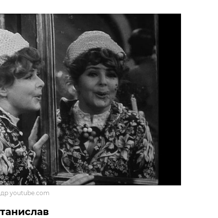
адр youtube.com
Станислав