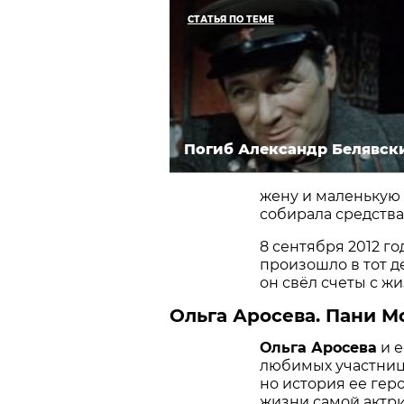
СТАТЬЯ ПО ТЕМЕ
Погиб Александр Белявск
жену и маленькую 
собирала средства
8 сентября 2012 го
произошло в тот де
он свёл счеты с ж
Ольга Аросева. Пани М
Ольга Аросева
и е
любимых участниц 
но история ее гер
жизни самой актри