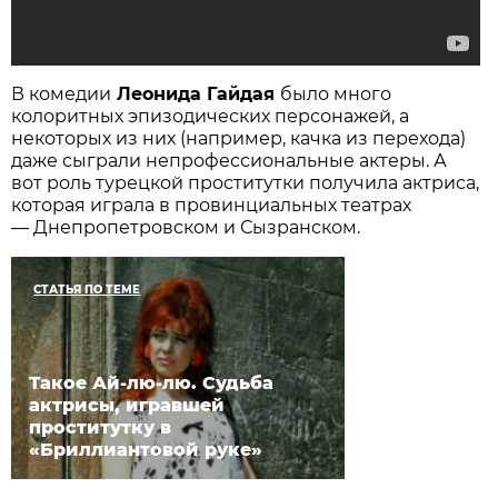
В комедии
Леонида Гайдая
было много
колоритных эпизодических персонажей, а
некоторых из них (например, качка из перехода)
даже сыграли непрофессиональные актеры. А
вот роль турецкой проститутки получила актриса,
которая играла в провинциальных театрах
— Днепропетровском и Сызранском.
СТАТЬЯ ПО ТЕМЕ
Такое Ай-лю-лю. Судьба
актрисы, игравшей
проститутку в
«Бриллиантовой руке»