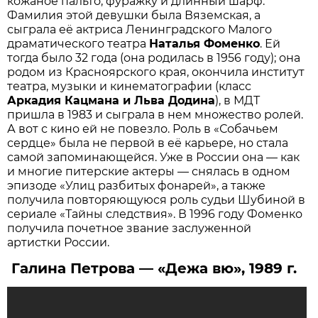
кожаное пальто, фуражку и длинный шарф.
Фамилия этой девушки была Вяземская, а
сыграла её актриса Ленинградского Малого
драматического театра
Наталья Фоменко
. Ей
тогда было 32 года (она родилась в 1956 году); она
родом из Красноярского края, окончила институт
театра, музыки и кинематографии (класс
Аркадия Кацмана и Льва Додина
), в МДТ
пришла в 1983 и сыграла в нем множество ролей.
А вот с кино ей не повезло. Роль в «Собачьем
сердце» была не первой в её карьере, но стала
самой запоминающейся. Уже в России она — как
и многие питерские актеры — снялась в одном
эпизоде «Улиц разбитых фонарей», а также
получила повторяющуюся роль судьи Шубиной в
сериале «Тайны следствия». В 1996 году Фоменко
получила почетное звание заслуженной
артистки России.
Галина Петрова — «Дежа вю», 1989 г.