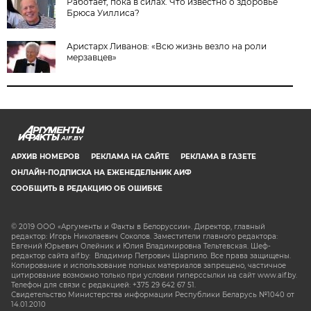
Работает, пока в силах. Что известно о здоровье
Брюса Уиллиса?
Аристарх Ливанов: «Всю жизнь везло на роли
мерзавцев»
AIF.BY
АРХИВ НОМЕРОВ
РЕКЛАМА НА САЙТЕ
РЕКЛАМА В ГАЗЕТЕ
ОНЛАЙН-ПОДПИСКА НА ЕЖЕНЕДЕЛЬНИК АИФ
СООБЩИТЬ В РЕДАКЦИЮ ОБ ОШИБКЕ
© 2019 ООО «Аргументы и Факты в Белоруссии». Директор, главный
редактор: Игорь Николаевич Соколов. Заместители главного редактора:
Евгений Юрьевич Олейник и Юлия Владимировна Тельтевская. Шеф-
редактор сайта aif.by: Владимир Петрович Шарпило. Все права защищены.
Копирование и использование полных материалов запрещено, частичное
цитирование возможно только при условии гиперссылки на сайт www.aif.by.
Телефон для связи с редакцией: +375 29 642 67 51.
Свидетельство Министерства информации Республики Беларусь №1040 от
14.01.2010