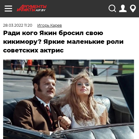
AIF.BY
28.03.2022 11:20
Игорь Карев
Ради кого Якин бросил свою
кикимору? Яркие маленькие роли
советских актрис