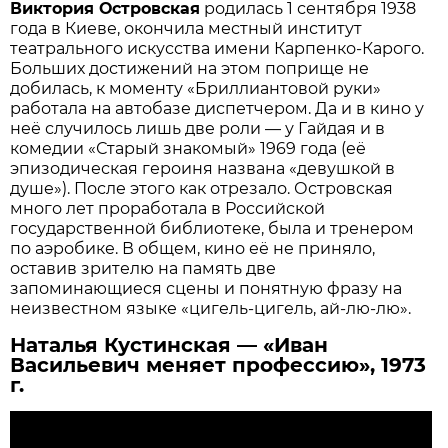
Виктория Островская
родилась 1 сентября 1938
года в Киеве, окончила местный институт
театрального искусства имени Карпенко-Карого.
Больших достижений на этом поприще не
добилась, к моменту «Бриллиантовой руки»
работала на автобазе диспетчером. Да и в кино у
неё случилось лишь две роли — у Гайдая и в
комедии «Старый знакомый» 1969 года (её
эпизодическая героиня названа «девушкой в
душе»). После этого как отрезало. Островская
много лет проработала в Российской
государственной библиотеке, была и тренером
по аэробике. В общем, кино её не приняло,
оставив зрителю на память две
запоминающиеся сцены и понятную фразу на
неизвестном языке «цигель-цигель, ай-лю-лю».
Наталья Кустинская — «Иван
Васильевич меняет профессию», 1973
г.