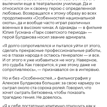
вылечили еще в театральном училище. Да и
относился он к своему герою с определенной
любовью. Возвращался к этому образу во всех
продолжениях «Особенностей национальной
охоты», да и вообще часто играл различных
военных в высоких чинах. А однажды — в фильме
Юлия Гусмана «Парк советского периода» —
герой Булдакова носил звание адмирала.
«Я долго сопротивлялся и пытался уйти от этого,
сделать прекрасные профессиональные работы,
но в глазах народа я остаюсь генералом — и все.
И от этого я уже избавиться не могу. Наверное,
это судьба. Как говорится, я уже этому даже не
сопротивляюсь», — признавался он в интервью.
Но и без «Особенностей…» фильмография у
Алексея Булдакова большая: за свою карьеру он
сыграл около ста сорока ролей. Говорил, что
хочет сыграть Бетховена, чтобы показать
трагедию гения. Не довелось.
«Я к себе достаточно критично отношусь как к