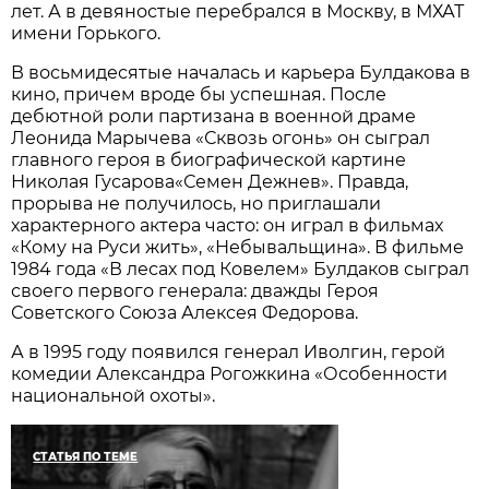
лет. А в девяностые перебрался в Москву, в МХАТ
имени Горького.
В восьмидесятые началась и карьера Булдакова в
кино, причем вроде бы успешная. После
дебютной роли партизана в военной драме
Леонида Марычева «Сквозь огонь» он сыграл
главного героя в биографической картине
Николая Гусарова«Семен Дежнев». Правда,
прорыва не получилось, но приглашали
характерного актера часто: он играл в фильмах
«Кому на Руси жить», «Небывальщина». В фильме
1984 года «В лесах под Ковелем» Булдаков сыграл
своего первого генерала: дважды Героя
Советского Союза Алексея Федорова.
А в 1995 году появился генерал Иволгин, герой
комедии Александра Рогожкина «Особенности
национальной охоты».
СТАТЬЯ ПО ТЕМЕ