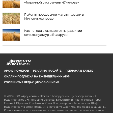
уборочной отстранены 47 человек
Районы-передовики жатвы назвали в
Минсельхозпроде
Как погода сказывается на развитии
сельхозкультур в Беларуси
AIF.BY
АРХИВ НОМЕРОВ
РЕКЛАМА НА САЙТЕ
РЕКЛАМА В ГАЗЕТЕ
ОНЛАЙН-ПОДПИСКА НА ЕЖЕНЕДЕЛЬНИК АИФ
СООБЩИТЬ В РЕДАКЦИЮ ОБ ОШИБКЕ
© 2019 ООО «Аргументы и Факты в Белоруссии». Директор, главный
редактор: Игорь Николаевич Соколов. Заместители главного редактора:
Евгений Юрьевич Олейник и Юлия Владимировна Тельтевская. Шеф-
редактор сайта aif.by: Владимир Петрович Шарпило. Все права защищены.
Копирование и использование полных материалов запрещено, частичное