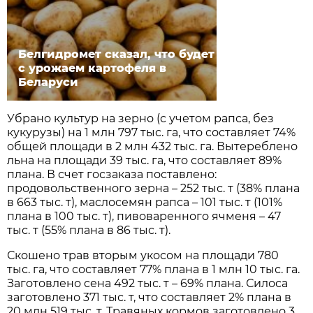
Белгидромет сказал, что будет
с урожаем картофеля в
Беларуси
Убрано культур на зерно (с учетом рапса, без
кукурузы) на 1 млн 797 тыс. га, что составляет 74%
общей площади в 2 млн 432 тыс. га. Вытереблено
льна на площади 39 тыс. га, что составляет 89%
плана. В счет госзаказа поставлено:
продовольственного зерна – 252 тыс. т (38% плана
в 663 тыс. т), маслосемян рапса – 101 тыс. т (101%
плана в 100 тыс. т), пивоваренного ячменя – 47
тыс. т (55% плана в 86 тыс. т).
Скошено трав вторым укосом на площади 780
тыс. га, что составляет 77% плана в 1 млн 10 тыс. га.
Заготовлено сена 492 тыс. т – 69% плана. Силоса
заготовлено 371 тыс. т, что составляет 2% плана в
20 млн 519 тыс. т. Травяных кормов заготовлено 3