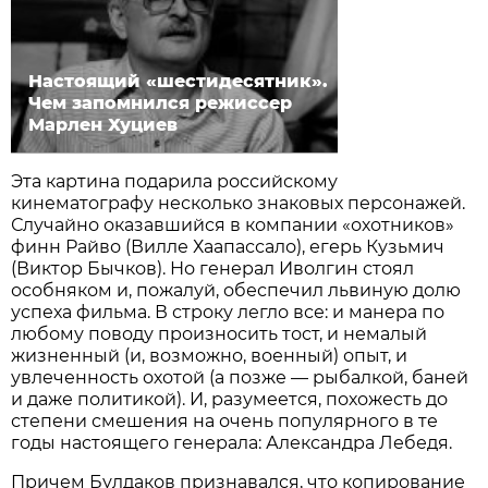
Настоящий «шестидесятник».
Чем запомнился режиссер
Марлен Хуциев
Эта картина подарила российскому
кинематографу несколько знаковых персонажей.
Случайно оказавшийся в компании «охотников»
финн Райво (Вилле Хаапассало), егерь Кузьмич
(Виктор Бычков). Но генерал Иволгин стоял
особняком и, пожалуй, обеспечил львиную долю
успеха фильма. В строку легло все: и манера по
любому поводу произносить тост, и немалый
жизненный (и, возможно, военный) опыт, и
увлеченность охотой (а позже — рыбалкой, баней
и даже политикой). И, разумеется, похожесть до
степени смешения на очень популярного в те
годы настоящего генерала: Александра Лебедя.
Причем Булдаков признавался, что копирование