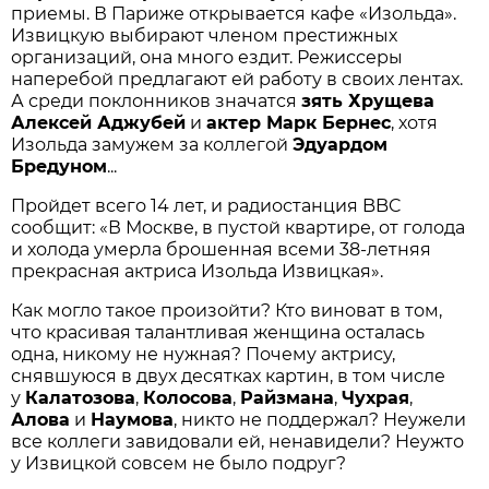
приемы. В Париже открывается кафе «Изольда».
Извицкую выбирают членом престижных
организаций, она много ездит. Режиссеры
наперебой предлагают ей работу в своих лентах.
А среди поклонников значатся
зять Хрущева
Алексей Аджубей
и
актер Марк Бернес
, хотя
Изольда замужем за коллегой
Эдуардом
Бредуном
...
Пройдет всего 14 лет, и радиостанция BBC
сообщит: «В Москве, в пустой квартире, от голода
и холода умерла брошенная всеми 38-летняя
прекрасная актриса Изольда Извицкая».
Как могло такое произойти? Кто виноват в том,
что красивая талантливая женщина осталась
одна, никому не нужная? Почему актрису,
снявшуюся в двух десятках картин, в том числе
у
Калатозова
,
Колосова
,
Райзмана
,
Чухрая
,
Алова
и
Наумова
, никто не поддержал? Неужели
все коллеги завидовали ей, ненавидели? Неужто
у Извицкой совсем не было подруг?