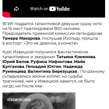
ВГИК поддался талантливой девушке сразу, хотя
на 16 мест претендовали 800 человек.
Председатель приемной комиссии легендарная
Тамара Макарова
, послушав Изольду, пришла
в восторг: «Это не девочка, а комета!»
Курс Извицкой получился фантастически
талантливым и звездным:
Татьяна Конюхова
,
Юрий Белов
,
Руфина Нифонтова
,
Майя
Булгакова
,
Геннадий Юхтин
,
Надежда
Румянцева
,
Валентина Березуцкая
... По-разному
складывались жизни коллег, но судьбы
трагичнее, чем у Извицкой, кажется, не было
ни до, ни после нее.
СТАТЬЯ ПО ТЕМЕ