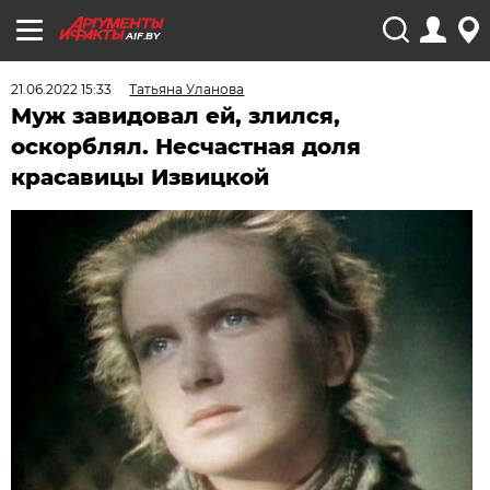
AIF.BY
21.06.2022 15:33
Татьяна Уланова
Муж завидовал ей, злился,
оскорблял. Несчастная доля
красавицы Извицкой