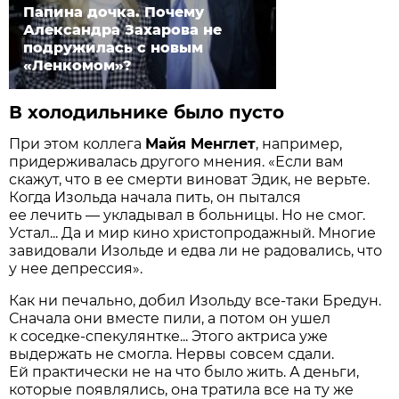
Папина дочка. Почему
Александра Захарова не
подружилась с новым
«Ленкомом»?
В холодильнике было пусто
При этом коллега
Майя Менглет
, например,
придерживалась другого мнения. «Если вам
скажут, что в ее смерти виноват Эдик, не верьте.
Когда Изольда начала пить, он пытался
ее лечить — укладывал в больницы. Но не смог.
Устал... Да и мир кино христопродажный. Многие
завидовали Изольде и едва ли не радовались, что
у нее депрессия».
Как ни печально, добил Изольду все-таки Бредун.
Сначала они вместе пили, а потом он ушел
к соседке-спекулянтке... Этого актриса уже
выдержать не смогла. Нервы совсем сдали.
Ей практически не на что было жить. А деньги,
которые появлялись, она тратила все на ту же