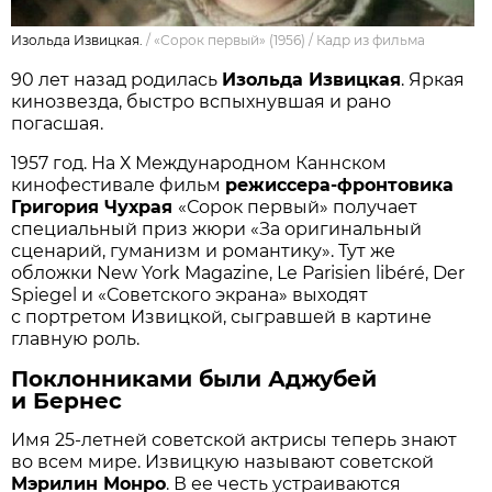
Изольда Извицкая.
/
«Сорок первый» (1956)
/
Кадр из фильма
90 лет назад родилась
Изольда Извицкая
. Яркая
кинозвезда, быстро вспыхнувшая и рано
погасшая.
1957 год. На Х Международном Каннском
кинофестивале фильм
режиссера-фронтовика
Григория Чухрая
«Сорок первый» получает
специальный приз жюри «За оригинальный
сценарий, гуманизм и романтику». Тут же
обложки New York Magazine, Le Parisien libéré, Der
Spiegel и «Советского экрана» выходят
с портретом Извицкой, сыгравшей в картине
главную роль.
Поклонниками были Аджубей
и Бернес
Имя 25-летней советской актрисы теперь знают
во всем мире. Извицкую называют советской
Мэрилин Монро
. В ее честь устраиваются