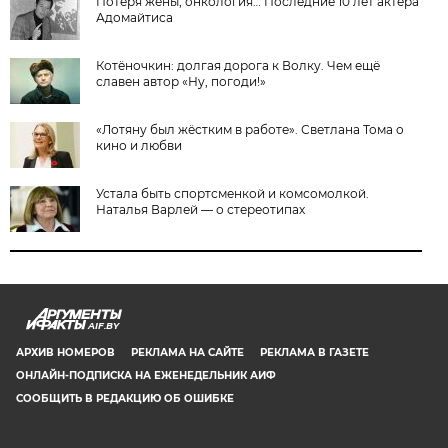
Потеря жены, онкология… Последние 10 лет актера
Адомайтиса
Котёночкин: долгая дорога к Волку. Чем ещё
славен автор «Ну, погоди!»
«Лотяну был жёстким в работе». Светлана Тома о
кино и любви
Устала быть спортсменкой и комсомолкой.
Наталья Варлей — о стереотипах
AIF.BY
АРХИВ НОМЕРОВ
РЕКЛАМА НА САЙТЕ
РЕКЛАМА В ГАЗЕТЕ
ОНЛАЙН-ПОДПИСКА НА ЕЖЕНЕДЕЛЬНИК АИФ
СООБЩИТЬ В РЕДАКЦИЮ ОБ ОШИБКЕ