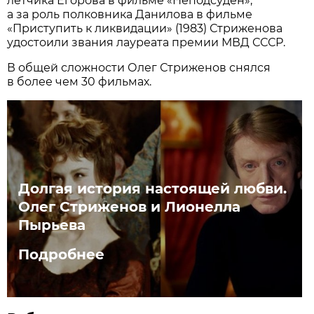
летчика Егорова в фильме «Неподсуден»,
а за роль полковника Данилова в фильме
«Приступить к ликвидации» (1983) Стриженова
удостоили звания лауреата премии МВД СССР.
В общей сложности Олег Стриженов снялся
в более чем 30 фильмах.
Долгая история настоящей любви.
Олег Стриженов и Лионелла
Пырьева
Подробнее