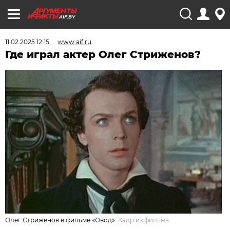
AIF.BY
11.02.2025 12:15
www.aif.ru
Где играл актер Олег Стриженов?
Олег Стриженов в фильме «Овод».
Кадр из фильма