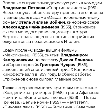
Впервые сыграл эпизодическую роль в комедии
Владимира Петрова
«Спортивная честь» (1951).
Всесоюзную любовь актеру принесла его первая
главная роль в драме «Овод» по одноименному
роману
Этель Лилиан
Войнич
, кинорежиссера
Александра Файнциммера
(1955). Стриженов
сыграл молодого революционера Артура
Бертона, сражающегося против австрийских
оккупантов за независимость Италии.
Сразу после «Овода» вышли фильмы
«Мексиканец» (1955), снятый
Владимиром
Каплуновским
по рассказу
Джека Лондона
и «Сорок первый»
Григория Чухрая
(1956),
завоевавший специальный приз Х Каннского
кинофестиваля в 1957 году. В обеих работах
Стриженов снова сыграл главные роли.
Также актер запомнился зрителям по картине
«Хождение за три моря» (1958) в роли Афанасия
Никитина, «Капитанская дочка» (1958) — Петра
Гринева, «Белые ночи» (1959) — мечтателя,
«Пиковая дама» (1960) — Германна, «Северная