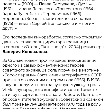
повесть» (1960) — Павла Бестужева, «Дуэль»
(1961) — Ивана Лаевского, «Три сестры» (1964) —
барона Тузенбаха, «Перекличка» (1966) —
Бородина, «Звезда пленительного счастья»
(1975) — князя Сергей Волконского и многим
другим.
Его последней киноработой, согласно открытым
данным, стала роль директора гостиницы
в сериале «Отель „Пять звезд“» (2004) режиссера
Валерия Коновалова
.
За Стриженовым прочно закрепилось звание
одного из самых романтических героев
советского экрана. За роль поручика в картине
«Сорок первый» Союз кинематографистов СССР
признал его лучшим актером года (1956). В 1968
году он получил приз за лучшую мужскую роль
VI Международного кинофестиваля в Триесте
за игру в картине «Его звали Роберт». По итогам
опроса читателей журнала «Советский экран» он
был признан лучшим актером 1970 года за роль