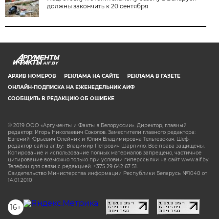
должны закончить к 20 сентября
AIF.BY
АРХИВ НОМЕРОВ
РЕКЛАМА НА САЙТЕ
РЕКЛАМА В ГАЗЕТЕ
ОНЛАЙН-ПОДПИСКА НА ЕЖЕНЕДЕЛЬНИК АИФ
СООБЩИТЬ В РЕДАКЦИЮ ОБ ОШИБКЕ
© 2019 ООО «Аргументы и Факты в Белоруссии». Директор, главный
редактор: Игорь Николаевич Соколов. Заместители главного редактора:
Евгений Юрьевич Олейник и Юлия Владимировна Тельтевская. Шеф-
редактор сайта aif.by: Владимир Петрович Шарпило. Все права защищены.
Копирование и использование полных материалов запрещено, частичное
цитирование возможно только при условии гиперссылки на сайт www.aif.by.
Телефон для связи с редакцией: +375 29 642 67 51.
Свидетельство Министерства информации Республики Беларусь №1040 от
14.01.2010
16+