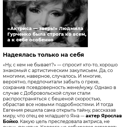
«Актриса — зверь!» Людмила
Гурченко была строга ко всем,
а к себе особенно
Надеялась только на себя
«Ну, с кем не бывает?»
спросит кто-то, хорошо
—
знакомый с артистическим закулисьем. Да, со
многими, наверное, случалось. И многие,
вероятно, предпочитали забыть о грехе,
сохранив псевдоверность жене/мужу. Однако в
случае с Добровольской слухи стали
распространяться с бешеной скоростью,
обрастая все новыми подробностями. И тогда
Евгения решила сама открыть тайну, рассказав
миру, что отец ее младшего Яна
актер Ярослав
—
Бойко
. Какую цель преследовала актриса, не