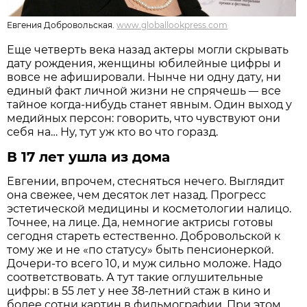
Евгения Добровольская.
www.globallookpress.com
Еще четверть века назад актеры могли скрывать
дату рождения, женщины юбилейные цифры и
вовсе не афишировали. Нынче ни одну дату, ни
единый факт личной жизни не спрячешь
все
—
тайное когда-нибудь станет явным. Один выход у
медийных персон: говорить, что чувствуют они
себя на… Ну, тут уж кто во что горазд.
В 17 лет ушла из дома
Евгении, впрочем, стесняться нечего. Выглядит
она свежее, чем десяток лет назад. Прогресс
эстетической медицины и косметологии налицо.
Точнее, на лице. Да, немногие актрисы готовы
сегодня стареть естественно. Добровольской к
тому же и не «по статусу» быть пенсионеркой.
Дочери-то всего 10, и муж сильно моложе. Надо
соответствовать. А тут такие оглушительные
цифры: в 55 лет у нее 38-летний стаж в кино и
более сотни картин в фильмографии. При этом