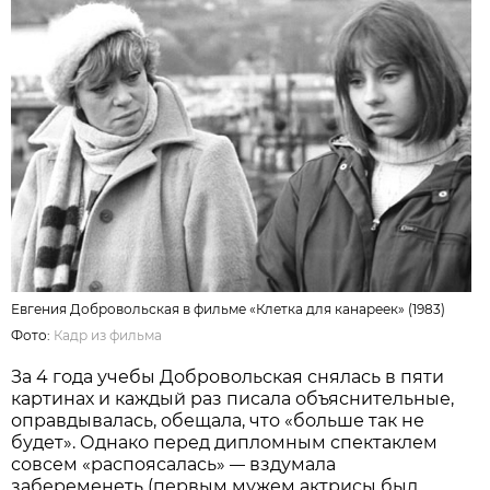
Евгения Добровольская в фильме «Клетка для канареек» (1983)
Фото:
Кадр из фильма
За 4 года учебы Добровольская снялась в пяти
картинах и каждый раз писала объяснительные,
оправдывалась, обещала, что «больше так не
будет». Однако перед дипломным спектаклем
совсем «распоясалась»
вздумала
—
забеременеть (первым мужем актрисы был