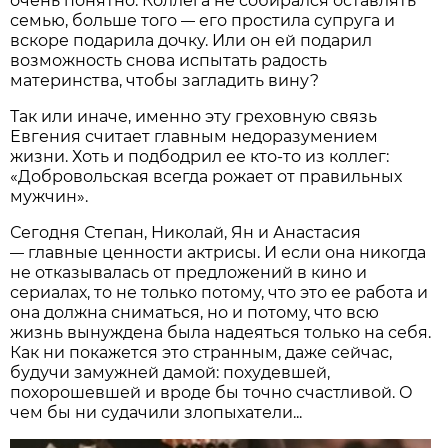
очень понятно. Коллега не собирался оставлять
семью, больше того
его простила супруга и
—
вскоре подарила дочку. Или он ей подарил
возможность снова испытать радость
материнства, чтобы загладить вину?
Так или иначе, именно эту греховную связь
Евгения считает главным недоразумением
жизни. Хоть и подбодрил ее кто-то из коллег:
«Добровольская всегда рожает от правильных
мужчин».
Сегодня Степан, Николай, Ян и Анастасия
главные ценности актрисы. И если она никогда
—
не отказывалась от предложений в кино и
сериалах, то не только потому, что это ее работа и
она должна сниматься, но и потому, что всю
жизнь вынуждена была надеяться только на себя.
Как ни покажется это странным, даже сейчас,
будучи замужней дамой: похудевшей,
похорошевшей и вроде бы точно счастливой. О
чем бы ни судачили злопыхатели...