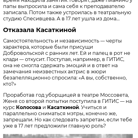
время находила занятия. Говорят, даже пианино у
папы выпросила и сама себя к преподавателю
записала. Потом также устроилась в театральную
студию Спесивцева. А в 17 лет ушла из дома…
Отказала Касаткиной
Самостоятельность и независимость
черты
—
характера, которые были присущи
Добровольской с ранних лет. Ей и палец в рот не
клади
откусит. Поступая, например, в ГИТИС,
—
она не смогла сдержать эмоций и в ответ на
замечания неизвестных актрис в жюри
безапелляционно спросила: «А вы, собственно,
кто?»
Проработав год уборщицей в театре Моссовета,
Женя со второй попытки поступила в ГИТИС
на
—
курс
Колосова
и
Касаткиной
. Учиться и
параллельно сниматься мэтры, конечно же,
запрещали. Но как следовать запретам, если тебе
уже в 17 лет предложили главную роль?