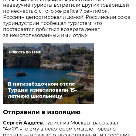
невезучие туристы встретили других товарищей
по несчастью с того же рейса 7 сентября.
Россиян депортировали домой. Российский союз
туриндустрии пообещал туристам, что
постарается добиться возврата денег
за неиспользованный ими отдых.
НОВОСТЬ ПО ТЕМЕ
В пятизвёздочном отеле
Турции изнасиловали 15-
летнюю школьницу
Отправили в изоляцию
Сергей Авдеев
, турист из Москвы, рассказал
"АиФ", что ему в некотором смысле повезло
больше — в разгар отдыха отельный гид сообщил