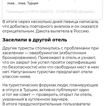
пока... пока, Турция
Публикация от
РИТА DАКОТА - СТАИ КИТОВ
(@ritadakota)
22 
В итоге через несколько дней певица написала,
что добилась повторного анализа и он оказался
отрицательным. Дакота вылетела в Россию.
Заселили в другой отель
Другие туристы столкнулись с проблемами при
заселении — овербукингом (избыточным
бронированием). Приезжают в отель и узнают,
что он закрыт (не успел пройти сертификацию
по безопасности) или что свободных мест в нем
нет. Напуганным туристам предлагают отели
классом ниже.
На туристических форумах люди, планирующие
в отпуск в Турции, активно публикуют один
и тот же совет — проверить, открыт ли отель,
указанный в купленном ваучере.
В итоге предусмотрительные пользователи