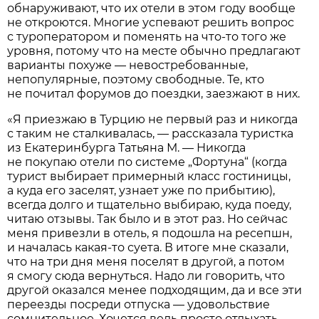
обнаруживают, что их отели в этом году вообще
не откроются. Многие успевают решить вопрос
с туроператором и поменять на что-то того же
уровня, потому что на месте обычно предлагают
варианты похуже — невостребованные,
непопулярные, поэтому свободные. Те, кто
не почитал форумов до поездки, заезжают в них.
«Я приезжаю в Турцию не первый раз и никогда
с таким не сталкивалась, — рассказала туристка
из Екатеринбурга Татьяна М. — Никогда
не покупаю отели по системе „Фортуна“ (когда
турист выбирает примерный класс гостиницы,
а куда его заселят, узнает уже по прибытию),
всегда долго и тщательно выбираю, куда поеду,
читаю отзывы. Так было и в этот раз. Но сейчас
меня привезли в отель, я подошла на ресепшн,
и началась какая-то суета. В итоге мне сказали,
что на три дня меня поселят в другой, а потом
я смогу сюда вернуться. Надо ли говорить, что
другой оказался менее подходящим, да и все эти
переезды посреди отпуска — удовольствие
сомнительное. Хочется ведь просто отдыхать,