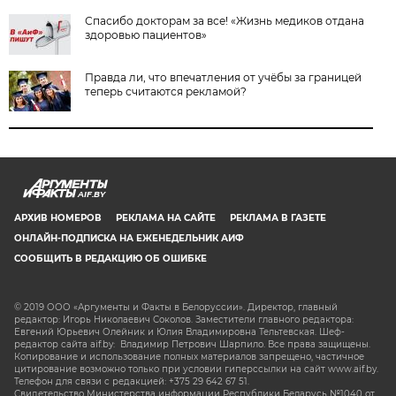
Спасибо докторам за все! «Жизнь медиков отдана
здоровью пациентов»
Правда ли, что впечатления от учёбы за границей
теперь считаются рекламой?
AIF.BY
АРХИВ НОМЕРОВ
РЕКЛАМА НА САЙТЕ
РЕКЛАМА В ГАЗЕТЕ
ОНЛАЙН-ПОДПИСКА НА ЕЖЕНЕДЕЛЬНИК АИФ
СООБЩИТЬ В РЕДАКЦИЮ ОБ ОШИБКЕ
© 2019 ООО «Аргументы и Факты в Белоруссии». Директор, главный
редактор: Игорь Николаевич Соколов. Заместители главного редактора:
Евгений Юрьевич Олейник и Юлия Владимировна Тельтевская. Шеф-
редактор сайта aif.by: Владимир Петрович Шарпило. Все права защищены.
Копирование и использование полных материалов запрещено, частичное
цитирование возможно только при условии гиперссылки на сайт www.aif.by.
Телефон для связи с редакцией: +375 29 642 67 51.
Свидетельство Министерства информации Республики Беларусь №1040 от