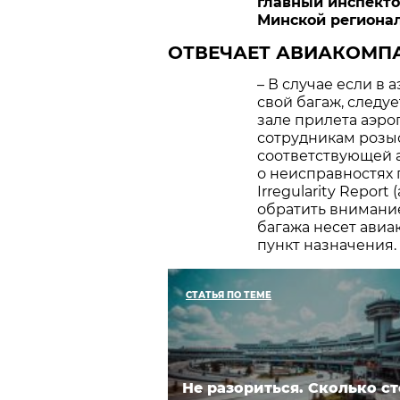
главный инспекто
Минской региона
ОТВЕЧАЕТ АВИАКОМП
– В случае если в
свой багаж, следу
зале прилета аэро
сотрудникам розы
соответствующей а
о неисправностях 
Irregularity Report
обратить внимание
багажа несет авиа
пункт назначения.
СТАТЬЯ ПО ТЕМЕ
Не разориться. Сколько с