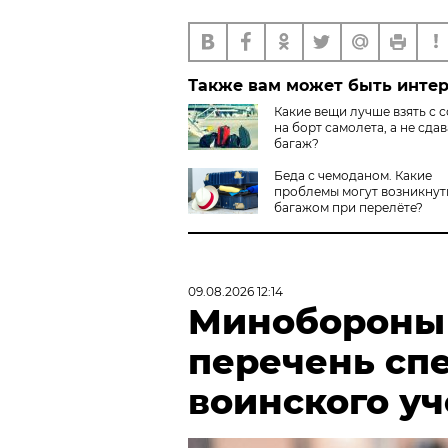
Также вам может быть инте
Какие вещи лучше взять с 
на борт самолета, а не сдав
багаж?
Беда с чемоданом. Какие
проблемы могут возникнут
багажом при перелёте?
09.08.2026 12:14
Минобороны
перечень сп
воинского у