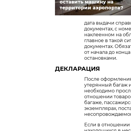
оставить машину на
территории аэропорта?
дата выдачи справк
документах, с ном
наклеенном на обл
главное в такой си
документах. Обяза
от начала до конц
остановками.
ДЕКЛАРАЦИЯ
После оформления
утерянный багаж 
необходимо просле
отношении товаро
багаже, пассажир
экземплярах, пост
несопровождаемого
Если в отношении 
находящихся в нес