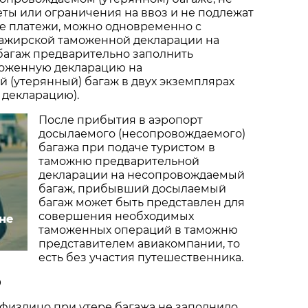
ты или ограничения на ввоз и не подлежат
е платежи, можно одновременно с
ажирской таможенной декларации на
агаж предварительно заполнить
оженную декларацию на
 (утерянный) багаж в двух экземплярах
 декларацию).
После прибытия в аэропорт
досылаемого (несопровождаемого)
багажа при подаче туристом в
таможню предварительной
декларации на несопровождаемый
багаж, прибывший досылаемый
багаж может быть представлен для
совершения необходимых
 не
таможенных операций в таможню
представителем авиакомпании, то
есть без участия путешественника.
О
и физлицо при утере багажа не заполнило