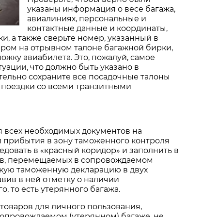
указаны информация о весе багажа,
авиалиниях, персональные и
контактные данные и координаты,
и, а также сверьте номер, указанный в
ером на отрывном талоне багажной бирки,
ожку авиабилета. Это, пожалуй, самое
туации, что должно быть указано в
тельно сохраните все посадочные талоны
а поездки со всеми транзитными
 всех необходимых документов на
и прибытия в зону таможенного контроля
довать в «красный коридор» и заполнить в
в, перемещаемых в сопровождаемом
скую таможенную декларацию в двух
авив в ней отметку о наличии
, то есть утерянного багажа.
товаров для личного пользования,
опровождаемом (утерянном) багаже, не