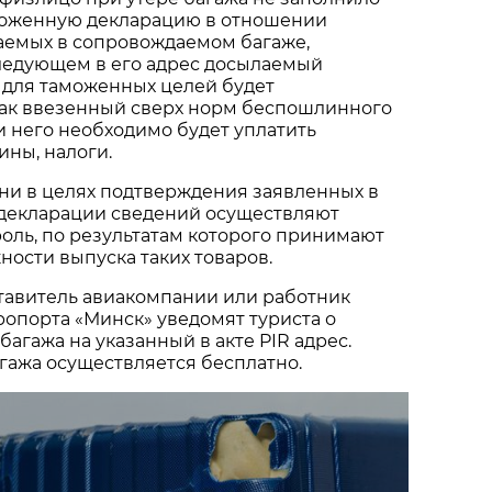
оженную декларацию в отношении
аемых в сопровождаемом багаже,
едующем в его адрес досылаемый
 для таможенных целей будет
как ввезенный сверх норм беспошлинного
и него необходимо будет уплатить
ны, налоги.
ни в целях подтверждения заявленных в
декларации сведений осуществляют
оль, по результатам которого принимают
ости выпуска таких товаров.
тавитель авиакомпании или работник
опорта «Минск» уведомят туриста о
агажа на указанный в акте PIR адрес.
агажа осуществляется бесплатно.