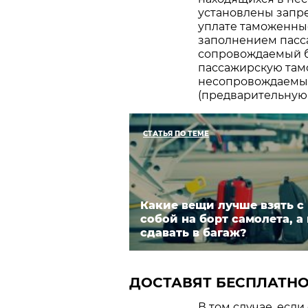
установлены запре
уплате таможенны
заполнением пасс
сопровождаемый б
пассажирскую там
несопровождаемый
(предварительную
СТАТЬЯ ПО ТЕМЕ
Какие вещи лучше взять с
собой на борт самолета, а
сдавать в багаж?
ДОСТАВЯТ БЕСПЛАТН
В том случае, есл