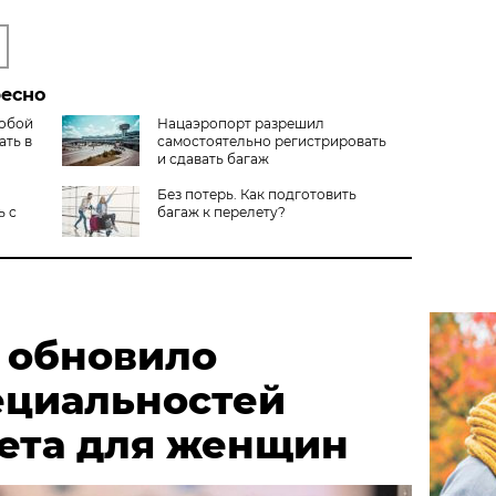
ресно
собой
Нацаэропорт разрешил
ать в
самостоятельно регистрировать
и сдавать багаж
Без потерь. Как подготовить
ь с
багаж к перелету?
 обновило
ециальностей
чета для женщин