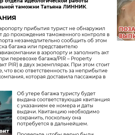
р отдела идеологической работы
льной таможни Татьяна ЛИННИК
.
АНИЯ
 аэропорту прибытия турист не обнаружил
ет до прохождения таможенного контроля в
порта незамедлительно сообщить об этом
ска багажа или представителю
виакомпании в аэропорту и заполнить акт
при перевозке багажа/PIR – Property
 (акт PIR) в двух экземплярах. При этом стоит
, что всю ответственность за неприбытие
компания, которая доставила пассажира в
Об утере багажа туристу будет
выдана соответствующая квитанция
с указанием ее номера и даты
выдачи. Квитанцию необходимо
сохранить, поскольку она
потребуется в дальнейшем.
тоит
Проверьте, чтобы верно были