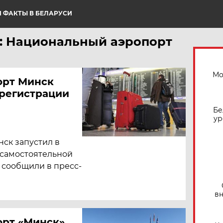
 ФАКТЫ В БЕЛАРУСИ
: Национальный аэропорт
Мо
орт Минск
орегистрации
Бе
ур
ск запустил в
 самостоятельной
, сообщили в пресс-
вн
орт «Минск»