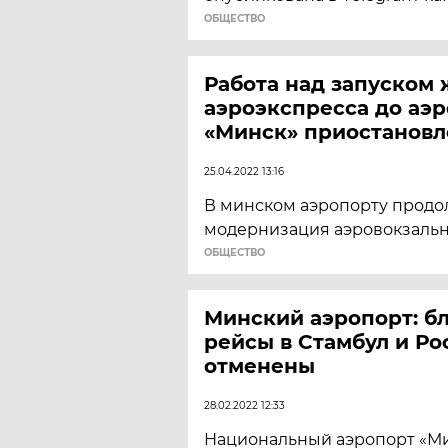
ОБЩЕСТВО
Работа над запуском 
аэроэкспресса до аэ
«Минск» приостановл
25.04.2022 13:16
В минском аэропорту продо
модернизация аэровокзальн
ОБЩЕСТВО
Минский аэропорт: 
рейсы в Стамбул и Ро
отменены
28.02.2022 12:33
Национальный аэропорт «М