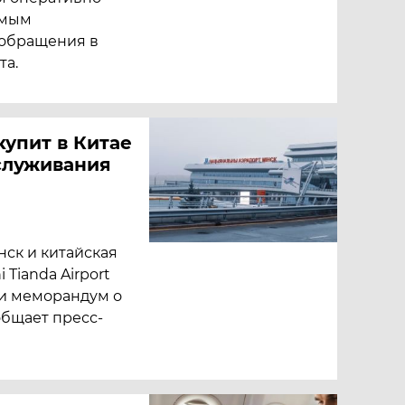
амым
 обращения в
та.
упит в Китае
служивания
ск и китайская
Tianda Airport
ли меморандум о
общает пресс-