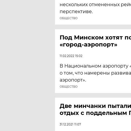
нескольких отмененных рей
перспективе.
ОБЩЕСТВО
Под Минском хотят п
«город-аэропорт»
11.02.2022 15:02
В Национальном аэропорту 
о том, что намерены развива
аэропорт».
ОБЩЕСТВО
Две минчанки пытали
отдых с поддельным 
31.12.2021 11:07