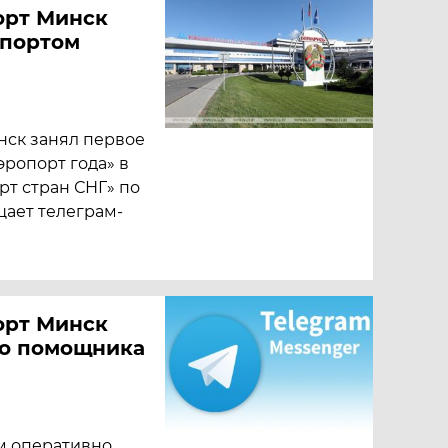
орт Минск
опортом
ск занял первое
эропорт года» в
т стран СНГ» по
щает телеграм-
орт Минск
го помощника
м оперативно