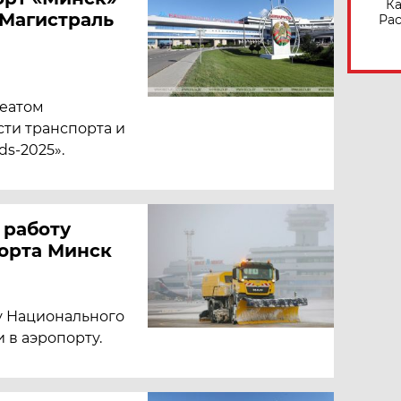
Ка
Магистраль
Рас
реатом
ти транспорта и
s-2025».
 работу
орта Минск
у Национального
 в аэропорту.