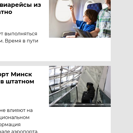
авиарейсы из
атно
ут выполняться
м. Время в пути
орт Минск
 в штатном
не влияют на
ациональном
формация
нале аэропорта.