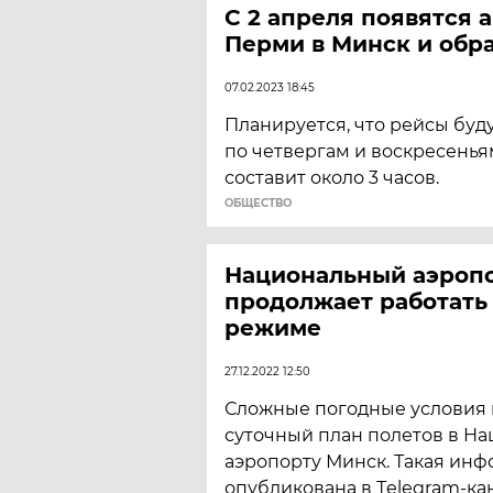
С 2 апреля появятся 
Перми в Минск и обр
07.02.2023 18:45
Планируется, что рейсы буд
по четвергам и воскресенья
составит около 3 часов.
ОБЩЕСТВО
Национальный аэроп
продолжает работать
режиме
27.12.2022 12:50
Сложные погодные условия 
суточный план полетов в Н
аэропорту Минск. Такая ин
опубликована в Тelegram-ка