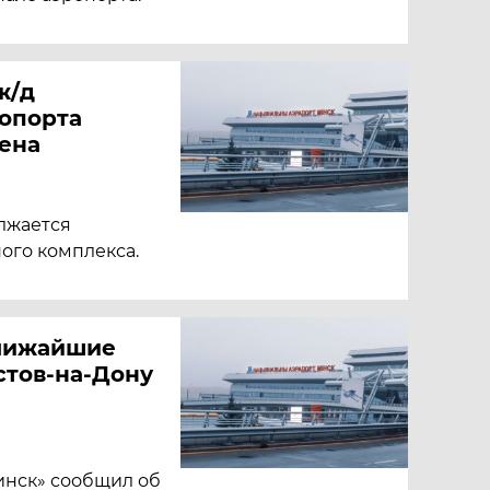
ж/д
ропорта
ена
лжается
ого комплекса.
ближайшие
стов-на-Дону
инск» сообщил об