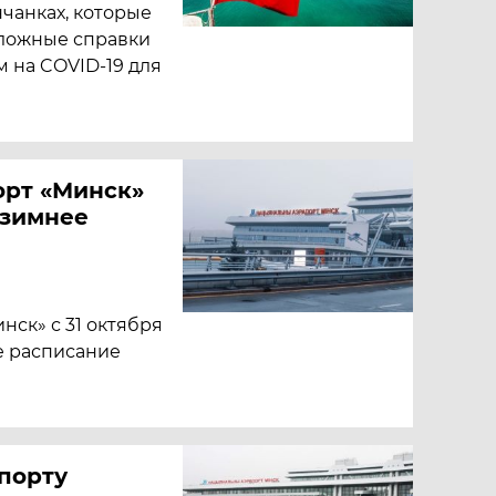
чанках, которые
ложные справки
 на COVID-19 для
орт «Минск»
-зимнее
ск» с 31 октября
е расписание
порту