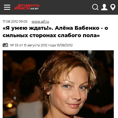
AIF.BY
17.08.2012 09:05
www.aif.ru
«Я умею ждать!». Алёна Бабенко - о
сильных сторонах слабого пола»
№ 33 от 15 августа 2012 года 15/08/2012