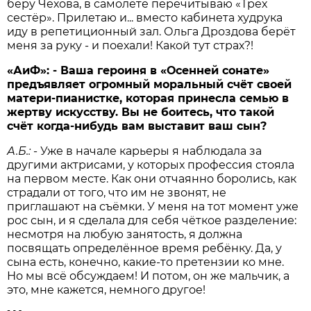
беру Чехова, в самолёте перечитываю «Трёх
сестёр». Прилетаю и... вместо кабинета худрука
иду в репетиционный зал. Ольга Дроздова берёт
меня за руку - и поехали! Какой тут страх?!
«АиФ»:
- Ваша героиня в «Осенней сонате»
предъявляет огромный моральный счёт своей
матери-пианистке, которая принесла семью в
жертву искусству. Вы не боитесь, что такой
счёт когда-нибудь вам выставит ваш сын?
А.Б.:
- Уже в начале карьеры я наблюдала за
другими актрисами, у которых профессия стояла
на первом месте. Как они отчаянно боролись, как
страдали от того, что им не звонят, не
приглашают на съёмки. У меня на тот момент уже
рос сын, и я сделала для себя чёткое разделение:
несмотря на любую занятость, я должна
посвящать определённое время ребёнку. Да, у
сына есть, конечно, какие-то претензии ко мне.
Но мы всё обсуждаем! И потом, он же мальчик, а
это, мне кажется, немного другое!