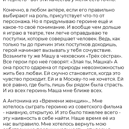
Конечно, в любом актёре, если его правильно
выбирают на роль, присутствует что-то от
персонажа. Но я придумываю героине ещё и
какое-то своё понимание. И вообще чем дольше
я играю в театре, тем легче оправдываю те
поступки, которые совершает человек. Ведь, как
только ты до причин этих поступков доходишь,
герой начинает вызывать у тебя сочувствие.
Возьмите ту же Машу в чеховских «Трёх сёстрах».
Все герои про неё говорят: «Злая ты, Машка!» А
она просто одарена от природы невозможностью
жить без любви. Ей скучно становится, когда это
чувство проходит. Ей и в Москву-то не хочется. Ей
всё равно, где быть, лишь бы рядом была страсть.
И из всех героинь Маша мне ближе всех.
А Антонина из «Времени женщин»… Мне
хотелось сыграть героиню из советского фильма
- наивную, открытую. И это было тяжелее всего -
эту наивность в себе найти. Наше время её из
нас вытравило. Мне хотелось вернуть мою