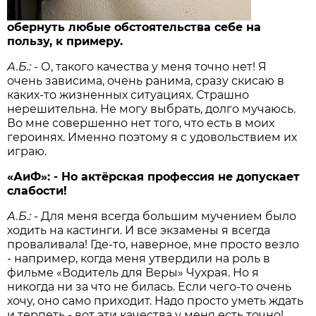
обернуть любые обстоятельства себе на
пользу, к примеру.
А.Б.:
- О, такого качества у меня точно нет! Я
очень зависима, очень ранима, сразу скисаю в
каких-то жизненных ситуациях. Страшно
нерешительна. Не могу выбрать, долго мучаюсь.
Во мне совершенно нет того, что есть в моих
героинях. Именно поэтому я с удовольствием их
играю.
«АиФ»:
- Но актёрская профессия не допускает
слабости!
А.Б.:
- Для меня всегда большим мучением было
ходить на кастинги. И все экзамены я всегда
проваливала! Где-то, наверное, мне просто везло
- например, когда меня утвердили на роль в
фильме «Водитель для Веры» Чухрая. Но я
никогда ни за что не билась. Если чего-то очень
хочу, оно само приходит. Надо просто уметь ждать
и терпеть - вот эти качества у меня есть точно!