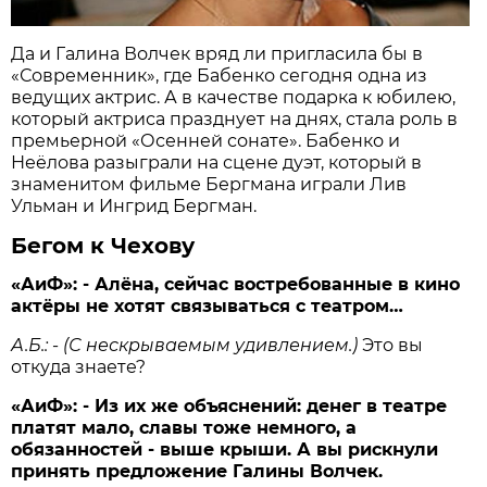
Да и Галина Волчек вряд ли пригласила бы в
«Современник», где Бабенко сегодня одна из
ведущих актрис. А в качестве подарка к юбилею,
который актриса празднует на днях, стала роль в
премьерной «Осенней сонате». Бабенко и
Неёлова разыграли на сцене дуэт, который в
знаменитом фильме Бергмана играли Лив
Ульман и Ингрид Бергман.
Бегом к Чехову
«АиФ»:
- Алёна, сейчас востребованные в кино
актёры не хотят связываться с театром…
А.Б.:
-
(С нескрываемым удивлением.)
Это вы
откуда знаете?
«АиФ»:
- Из их же объяснений: денег в театре
платят мало, славы тоже немного, а
обязанностей - выше крыши. А вы рискнули
принять предложение Галины Волчек.