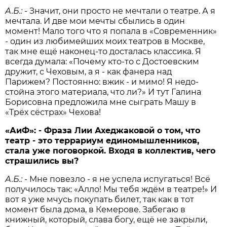
А.Б.:
- Значит, они просто не мечтали о театре. А я
мечтала. И две мои мечты сбылись в один
момент! Мало того что я попала в «Современник»
- один из любимейших моих театров в Москве,
так мне ещё наконец-то досталась классика. Я
всегда думала: «Почему кто-то с Достоевским
дружит, с Чеховым, а я - как фанера над
Парижем? Постоянно: вжик - и мимо! Я недо­
стойна этого материала, что ли?» И тут Галина
Борисовна предложила мне сыграть Машу в
«Трёх сёстрах» Чехова!
«АиФ»:
- Фраза Лии Ахеджаковой о том, что
театр - это террариум единомышленников,
стала уже поговоркой. Входя в коллектив, чего
страшились вы?
А.Б.:
- Мне повезло - я не успела испугаться! Всё
получилось так: «Алло! Мы тебя ждём в театре!» И
вот я уже мчусь покупать билет, так как в тот
момент была дома, в Кемерове. Забегаю в
книжный, который, слава б­огу, ещё не закрыли,