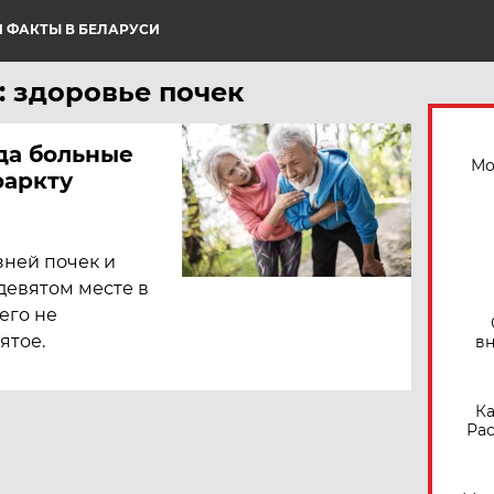
 ФАКТЫ В БЕЛАРУСИ
: здоровье почек
гда больные
Мо
фаркту
зней почек и
девятом месте в
чего не
ятое.
вн
Ка
Рас