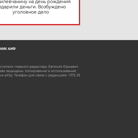
илевчанину на день рождения
одарили деньги. Возбуждено
уголовное дело
НИК АИФ
естители главного редактора: Евгений Юрьевич
рава защищены. Копирование и использование
aif.by. Телефон для связи с редакцией: +375 29