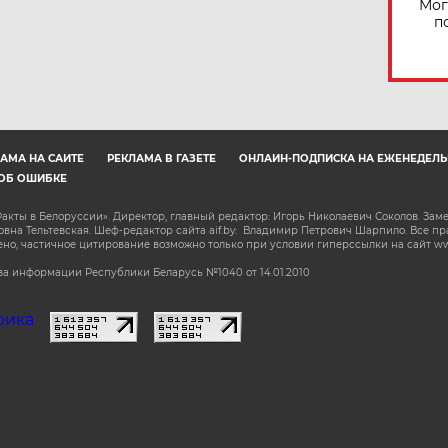
Мог
п
АМА НА САЙТЕ
РЕКЛАМА В ГАЗЕТЕ
ОНЛАЙН-ПОДПИСКА НА ЕЖЕНЕДЕЛЬ
ОБ ОШИБКЕ
акты в Белоруссии». Директор, главный редактор: Игорь Николаевич Соколов. Зам
на Тельтевская. Шеф-редактор сайта aif.by: Владимир Петрович Шарпило. Все п
о, частичное цитирование возможно только при условии гиперссылки на сайт www.
а информации Республики Беларусь №1040 от 14.01.2010