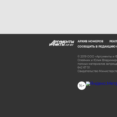
АРХИВ НОМЕРОВ
РЕКЛ
AIF.BY
СООБЩИТЬ В РЕДАКЦИЮ 
© 2019 ООО «Аргументы и Ф
Олейник и Юлия Владимиров
полных материалов запрещен
642 67 51.
Свидетельство Министерств
16+